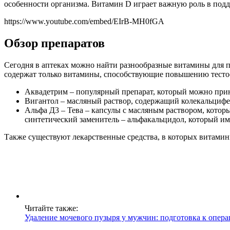
особенности организма. Витамин D играет важную роль в подде
https://www.youtube.com/embed/EIrB-MH0fGA
Обзор препаратов
Сегодня в аптеках можно найти разнообразные витамины для п
содержат только витамины, способствующие повышению тестос
Аквадетрим – популярный препарат, который можно прини
Вигантол – масляный раствор, содержащий колекальцифер
Альфа Д3 – Тева – капсулы с масляным раствором, котор
синтетический заменитель – альфакальцидол, который им
Также существуют лекарственные средства, в которых витами
Читайте также:
Удаление мочевого пузыря у мужчин: подготовка к опера