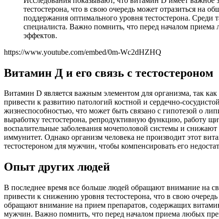
Исследования показывают, что витамин D имеет важное 
тестостерона, что в свою очередь может отразиться на 
поддержания оптимального уровня тестостерона. Среди 
специалиста. Важно помнить, что перед началом приема
эффектов.
https://www.youtube.com/embed/0m-Wc2dHZHQ
Витамин Д и его связь с тестостероном
Витамин D является важным элементом для организма, так как
привести к развитию патологий костной и сердечно-сосудисто
жизнеспособностью, что может быть связано с гипотезой о л
выработку тестостерона, репродуктивную функцию, работу щи
воспалительные заболевания мочеполовой системы и снижают ри
иммунитет. Однако организм человека не производит этот вит
тестостероном для мужчин, чтобы компенсировать его недостат
Опыт других людей
В последнее время все больше людей обращают внимание на св
привести к снижению уровня тестостерона, что в свою очеред
обращают внимание на прием препаратов, содержащих витамин
мужчин. Важно помнить, что перед началом приема любых пре