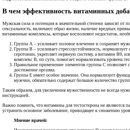
В чем эффективность витаминных доба
Мужская сила и потенция в значительной степени зависят от 
сексуальность, включают образ жизни, наличие вредных привы
витаминные комплексы, которые восполняют недостаток, необ
Группа А – усиливает половое влечение и сохраняет муж
Группа B – усиливает стрессоустойчивость, нормализует
серотонин, укрепляет нервную систему, а витамин B9, 
комплекс B, по сути, помогает нормализовать уровень т
Правильное применение элементов группы C позволяет со
достижение оргазма.
Группа E имеет особое значение. Она нормализует функ
мужчин, обязательно содержат большое количество групп
Таким образом, для увеличения мужественности не всегда нуж
инструкцией.
Важно помнить, что витамины для тестостерона не являются п
устранить основное заболевание, приводящее к снижению уровн
Мнение врачей: