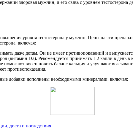
ржании здоровья мужчин, и его связь с уровнем тестостерона д
овышения уровня тестостерона у мужчин. Цены на эти препарат
терона, включая:
мать даже детям. Он не имеет противопоказаний и выпускается
ол (витамин D3). Рекомендуется принимать 1-2 капли в день в 
ые помогают восстановить баланс кальция и улучшают всасывани
еет противопоказания.
нные добавки дополнены необходимыми минералами, включая:
ции, диета и последствия