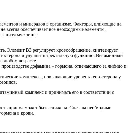
элементов и минералов в организме. Факторы, влияющие на
не всегда обеспечивает все необходимые элементы,
организм мужчины:
сть. Элемент B3 регулирует кровообращение, синтезирует
тестостерона и улучшить эректильную функцию. Витаминный
в любом возрасте.
в производстве дофамина – гормона, отвечающего за либидо и
втические комплексы, повышающие уровень тестостерона у
озоидов.
витаминный комплекс и принимать его в соответствии с
ость приема может быть снижена. Сначала необходимо
гормона в крови.