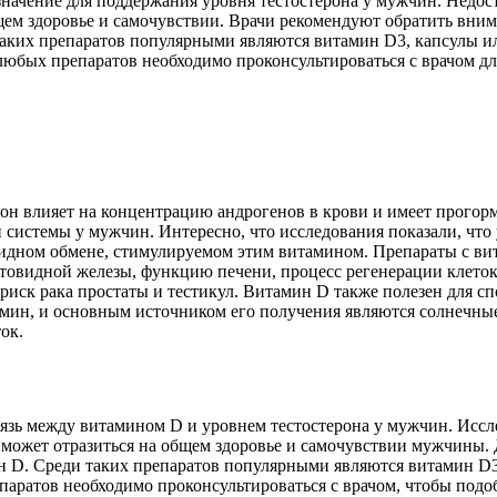
значение для поддержания уровня тестостерона у мужчин. Недос
общем здоровье и самочувствии. Врачи рекомендуют обратить вни
таких препаратов популярными являются витамин D3, капсулы и
 любых препаратов необходимо проконсультироваться с врачом 
 он влияет на концентрацию андрогенов в крови и имеет прогор
й системы у мужчин. Интересно, что исследования показали, чт
ипидном обмене, стимулируемом этим витамином. Препараты с в
товидной железы, функцию печени, процесс регенерации клеток
ск рака простаты и тестикул. Витамин D также полезен для спо
амин, и основным источником его получения являются солнечны
ок.
язь между витамином D и уровнем тестостерона у мужчин. Иссл
ь может отразиться на общем здоровье и самочувствии мужчины.
 D. Среди таких препаратов популярными являются витамин D3
паратов необходимо проконсультироваться с врачом, чтобы под