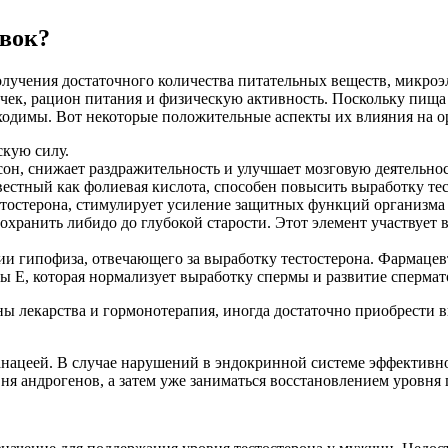
вок?
получения достаточного количества питательных веществ, микро
чек, рацион питания и физическую активность. Поскольку пища 
ходимы. Вот некоторые положительные аспекты их влияния на 
скую силу.
 сон, снижает раздражительность и улучшает мозговую деятельно
известный как фолиевая кислота, способен повысить выработку 
естостерона, стимулирует усиление защитных функций организма 
хранить либидо до глубокой старости. Этот элемент участвует 
ции гипофиза, отвечающего за выработку тестостерона. Фармаце
ы E, которая нормализует выработку спермы и развитие спермат
ны лекарства и гормонотерапия, иногда достаточно приобрести 
анацеей. В случае нарушений в эндокринной системе эффективн
я андрогенов, а затем уже заниматься восстановлением уровня 