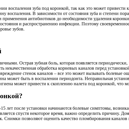
нии воспаления зуба под коронкой, так как это может привести
ну воспаления. В зависимости от состояния зуба и степени по
и применения антибиотиков до необходимости удаления коронки
остояния и распространению инфекции. Поэтому своевременное 
ровье зубов.
й
ными. Острая зубная боль, которая появляется периодически, ч
ыть некачественная обработка корневых каналов перед установк
реждение стенок каналов – все это может вызывать болевые ощу
ина может быть в воспалении периодонта. Неправильная устано
гиена может привести к скоплению налета под коронкой, что мо
ронкой?
-15 лет после установки начинаются болевые симптомы, возника
является спустя некоторое время, важно определить причину. До
ок. Снимки позволяют оценить качество пломбирования каналов