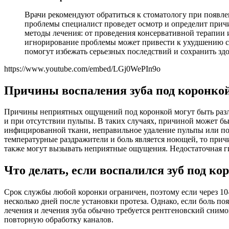
Врачи рекомендуют обратиться к стоматологу при появле
проблемы специалист проведет осмотр и определит причи
методы лечения: от проведения консервативной терапии 
игнорирование проблемы может привести к ухудшению с
помогут избежать серьезных последствий и сохранить здо
https://www.youtube.com/embed/LGj0WePIn9o
Причины воспаления зуба под коронко
Причины неприятных ощущений под коронкой могут быть различ
и при отсутствии пульпы. В таких случаях, причиной может б
инфицированной ткани, неправильное удаление пульпы или пов
температурные раздражители и боль является ноющей, то прич
также могут вызывать неприятные ощущения. Недостаточная ги
Что делать, если воспалился зуб под ко
Срок службы любой коронки ограничен, поэтому если через 10
несколько дней после установки протеза. Однако, если боль по
лечения и лечения зуба обычно требуется рентгеновский сним
повторную обработку каналов.