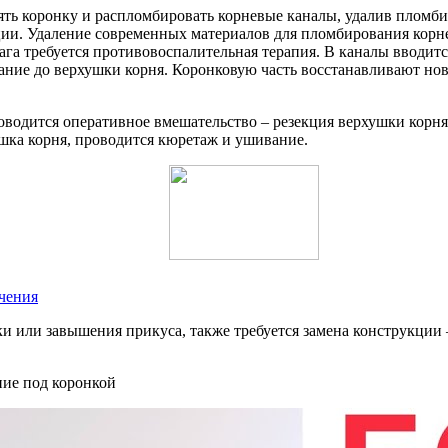
нять коронку и распломбировать корневые каналы, удалив пломб
ии. Удаление современных материалов для пломбирования корне
га требуется противовоспалительная терапия. В каналы вводитс
ание до верхушки корня. Коронковую часть восстанавливают но
водится оперативное вмешательство – резекция верхушки корня зу
ушка корня, проводится кюретаж и ушивание.
чения
ки или завышения прикуса, также требуется замена конструкции