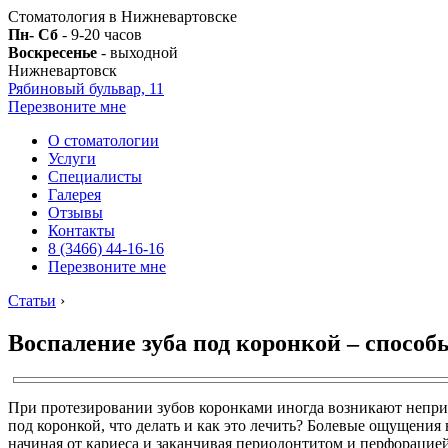
Стоматология в Нижневартовске
Пн- Сб
- 9-20 часов
Воскресенье
- выходной
Нижневартовск
Рябиновый бульвар, 11
Перезвоните мне
О стоматологии
Услуги
Специалисты
Галерея
Отзывы
Контакты
8 (3466) 44-16-16
Перезвоните мне
Статьи
›
Воспаление зуба под коронкой – спосо
При протезировании зубов коронками иногда возникают неприя
под коронкой, что делать и как это лечить? Болевые ощущения
начиная от кариеса и заканчивая периодонтитом и перфорацией