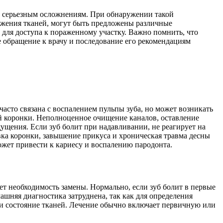
 к серьезным осложнениям. При обнаружении такой
ражения тканей, могут быть предложены различные
 для доступа к пораженному участку. Важно помнить, что
обращение к врачу и последование его рекомендациям
асто связана с воспалением пульпы зуба, но может возникать
ой коронки. Неполноценное очищение каналов, оставление
щения. Если зуб болит при надавливании, не реагирует на
вка коронки, завышение прикуса и хроническая травма десны
жет привести к кариесу и воспалению пародонта.
ет необходимость замены. Нормально, если зуб болит в первые
машняя диагностика затруднена, так как для определения
 и состояние тканей. Лечение обычно включает первичную или