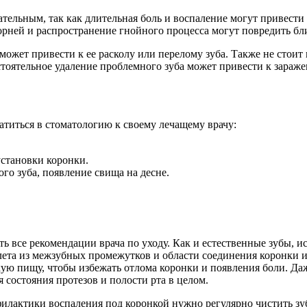
ельным, так как длительная боль и воспаление могут привести 
 корней и распространение гнойного процесса могут повредить б
 может привести к ее расколу или перелому зуба. Также не стои
тоятельное удаление проблемного зуба может привести к зараже
титься в стоматологию к своему лечащему врачу:
установки коронки.
го зуба, появление свища на десне.
ть все рекомендации врача по уходу. Как и естественные зубы, 
алета из межзубных промежутков и области соединения коронки и
кую пищу, чтобы избежать отлома коронки и появления боли. Д
 состояния протезов и полости рта в целом.