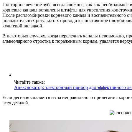
Повторное лечение зуба всегда сложнее, так как необходимо с
корневые каналы вставлены штифты для укрепления конструкц
После распломбировки корневого канала и воспалительного оча
положительных результатах проводится постоянное пломбиров
культевой вкладкой.
В некоторых случаях, когда перелечить каналы невозможно, про
альвеолярного отростка к пораженным корням, удаляется верх
Читайте также:
Апекслокатор: электронный прибор для эффективного ле
Если десна воспаляется из-за неправильного прилегания корон
всех деталей.