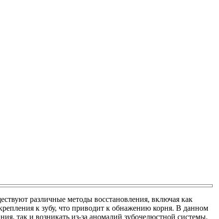
ществуют различные методы восстановления, включая как
крепления к зубу, что приводит к обнажению корня. В данном
ия, так и возникать из-за аномалий зубочелюстной системы.