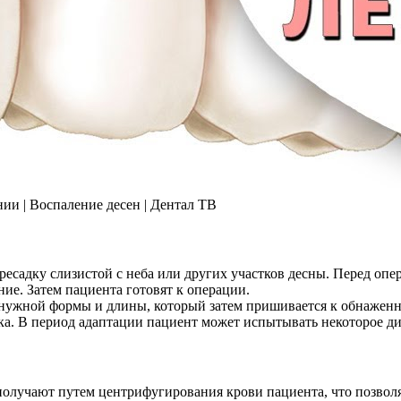
ии | Воспаление десен | Дентал ТВ
есадку слизистой с неба или других участков десны. Перед опе
ние. Затем пациента готовят к операции.
т нужной формы и длины, который затем пришивается к обнажен
а. В период адаптации пациент может испытывать некоторое диск
олучают путем центрифугирования крови пациента, что позволяе