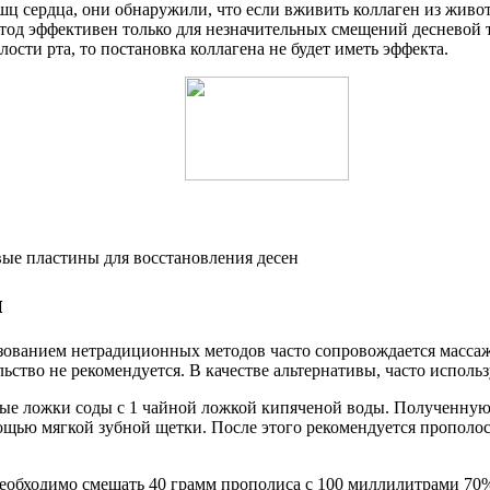
шц сердца, они обнаружили, что если вживить коллаген из живо
етод эффективен только для незначительных смещений десневой т
сти рта, то постановка коллагена не будет иметь эффекта.
н
зованием нетрадиционных методов часто сопровождается массаж
ьство не рекомендуется. В качестве альтернативы, часто исполь
вые ложки соды с 1 чайной ложкой кипяченой воды. Полученную
щью мягкой зубной щетки. После этого рекомендуется прополос
необходимо смешать 40 грамм прополиса с 100 миллилитрами 70