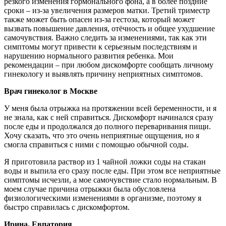
резкого изменения гормонального фона, а в более поздние
сроки – из-за увеличения размеров матки. Третий триместр
также может быть опасен из-за гестоза, который может
вызвать повышение давления, отёчность и общее ухудшение
самочувствия. Важно следить за изменениями, так как эти
симптомы могут привести к серьезным последствиям и
нарушению нормального развития ребенка. Мои
рекомендации – при любом дискомфорте сообщать личному
гинекологу и выявлять причину неприятных симптомов.
Врач гинеколог в Москве
У меня была отрыжка на протяжении всей беременности, и я
не знала, как с ней справиться. Дискомфорт начинался сразу
после еды и продолжался до полного переваривания пищи.
Хочу сказать, что это очень неприятные ощущения, но я
смогла справиться с ними с помощью обычной соды.
Я приготовила раствор из 1 чайной ложки соды на стакан
воды и выпила его сразу после еды. При этом все неприятные
симптомы исчезли, а мое самочувствие стало нормальным. В
моем случае причина отрыжки была обусловлена
физиологическими изменениями в организме, поэтому я
быстро справилась с дискомфортом.
Ирина, Евпатория