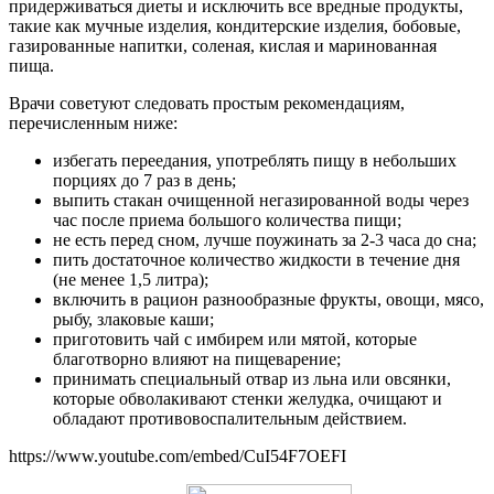
придерживаться диеты и исключить все вредные продукты,
такие как мучные изделия, кондитерские изделия, бобовые,
газированные напитки, соленая, кислая и маринованная
пища.
Врачи советуют следовать простым рекомендациям,
перечисленным ниже:
избегать переедания, употреблять пищу в небольших
порциях до 7 раз в день;
выпить стакан очищенной негазированной воды через
час после приема большого количества пищи;
не есть перед сном, лучше поужинать за 2-3 часа до сна;
пить достаточное количество жидкости в течение дня
(не менее 1,5 литра);
включить в рацион разнообразные фрукты, овощи, мясо,
рыбу, злаковые каши;
приготовить чай с имбирем или мятой, которые
благотворно влияют на пищеварение;
принимать специальный отвар из льна или овсянки,
которые обволакивают стенки желудка, очищают и
обладают противовоспалительным действием.
https://www.youtube.com/embed/CuI54F7OEFI