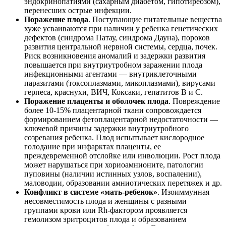
эндокринопатиями (сахарным диабетом, гипотиреозом),
перенесших острые инфекции.
Поражение плода
. Поступающие питательные вещества
хуже усваиваются при наличии у ребенка генетических
дефектов (синдрома Патау, синдрома Дауна), пороков
развития центральной нервной системы, сердца, почек.
Риск возникновения аномалий и задержки развития
повышается при внутриутробном заражении плода
инфекционными агентами — внутриклеточными
паразитами (токсоплазмами, микоплазмами), вирусами
герпеса, краснухи, ВИЧ, Коксаки, гепатитов В и С.
Поражение плаценты и оболочек плода
. Повреждение
более 10-15% плацентарной ткани сопровождается
формированием фетоплацентарной недостаточности —
ключевой причины задержки внутриутробного
созревания ребенка. Плод испытывает кислородное
голодание при инфарктах плаценты, ее
преждевременной отслойке или инволюции. Рост плода
может нарушаться при хориоамнионите, патологии
пуповины (наличии истинных узлов, воспалении),
маловодии, образовании амниотических перетяжек и др.
Конфликт в системе «мать-ребенок»
. Изоиммунная
несовместимость плода и женщины с разными
группами крови или Rh-фактором проявляется
гемолизом эритроцитов плода и образованием