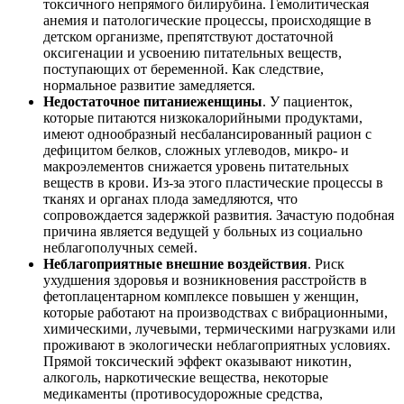
токсичного непрямого билирубина. Гемолитическая
анемия и патологические процессы, происходящие в
детском организме, препятствуют достаточной
оксигенации и усвоению питательных веществ,
поступающих от беременной. Как следствие,
нормальное развитие замедляется.
Недостаточное питание
женщины
. У пациенток,
которые питаются низкокалорийными продуктами,
имеют однообразный несбалансированный рацион с
дефицитом белков, сложных углеводов, микро- и
макроэлементов снижается уровень питательных
веществ в крови. Из-за этого пластические процессы в
тканях и органах плода замедляются, что
сопровождается задержкой развития. Зачастую подобная
причина является ведущей у больных из социально
неблагополучных семей.
Неблагоприятные внешние воздействия
. Риск
ухудшения здоровья и возникновения расстройств в
фетоплацентарном комплексе повышен у женщин,
которые работают на производствах с вибрационными,
химическими, лучевыми, термическими нагрузками или
проживают в экологически неблагоприятных условиях.
Прямой токсический эффект оказывают никотин,
алкоголь, наркотические вещества, некоторые
медикаменты (противосудорожные средства,