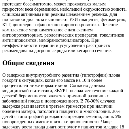
протекает бессимптомно, может проявляться малым
приростом веса беременной, небольшой окружностью живота,
слишком активным или редким шевелением ребенка. Для
постановки диагноза выполняют УЗИ плаценты, фетометрию,
КТГ, допплерографию плацентарного кровотока. Лечение
комплексное медикаментозное с назначением
ангиопротекторных, реологических препаратов, токолитиков,
антигипоксантов, мембраностабилизаторов. При
неэффективности терапии и усугублении расстройств
рекомендованы досрочные роды или кесарево сечение.
Общие сведения
О задержке внутриутробного развития (гипотрофии) плода
говорят в ситуациях, когда его масса на 10 и более
процентилей ниже нормативной. Согласно данным
медицинской статистики, ЗВУРП осложняет течение каждой
десятой беременности, является причиной различных
заболеваний плода и новорожденного. В 70-90% случаев
задержка развивается в третьем триместре при наличии
болезней матери, патологии плаценты и многоплодия. 30%
детей с гипотрофией рождаются преждевременно, лишь 5%
новорожденных имеют признаки доношенности. Чаще
задержку роста плода диагностируют у пациенток младше 18