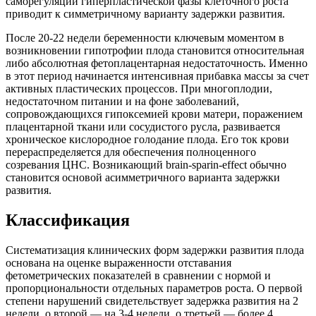
саморегуляции гиперпластической фазы клеточного роста
приводит к симметричному варианту задержки развития.
После 20-22 недели беременности ключевым моментом в
возникновении гипотрофии плода становится относительная
либо абсолютная фетоплацентарная недостаточность. Именно
в этот период начинается интенсивная прибавка массы за счет
активных пластических процессов. При многоплодии,
недостаточном питании и на фоне заболеваний,
сопровождающихся гипоксемией крови матери, поражением
плацентарной ткани или сосудистого русла, развивается
хроническое кислородное голодание плода. Его ток крови
перераспределяется для обеспечения полноценного
созревания ЦНС. Возникающий brain-sparin-effect обычно
становится основой асимметричного варианта задержки
развития.
Классификация
Систематизация клинических форм задержки развития плода
основана на оценке выраженности отставания
фетометрических показателей в сравнении с нормой и
пропорциональности отдельных параметров роста. О первой
степени нарушений свидетельствует задержка развития на 2
недели, о второй — на 3-4 недели, о третьей — более 4