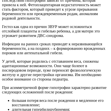
Последствия гипотрофии зависят от причины, которая
привела к ней. Фетоплацентарная недостаточность может
стать фактором, который приведет к угрозе прерывания
беременности или преждевременным родам, аномалиям
родовой деятельности.
Гестоз как одна из причин ЗВУР может осложниться
отслойкой плаценты и гибелью ребенка, а для матери это
угрожает развитием ДВС-синдрома.
Инфекции на ранних сроках приводят к неразвивающейся
беременности, а на поздних – к формированию врожденных
пороков или антенатальной гибели.
У детей, которые родились с отставанием веса, снижены
адаптационные возможности. Они чаще болеют в
послеродовом периоде, хуже переносят физиологическую
желтуху и другие перестройки организма. Им необходимо
особое внимание со стороны педиатра.
При асимметричной форме гипотрофии характерно развитие
следующих осложнений после рождения:
большая потеря веса после рождения и медленное его
восстановление;
длительная гипербилирубинемия;