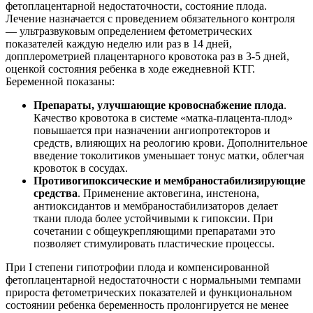
фетоплацентарной недостаточности, состояние плода.
Лечение назначается с проведением обязательного контроля
— ультразвуковым определением фетометрических
показателей каждую неделю или раз в 14 дней,
допплерометрией плацентарного кровотока раз в 3-5 дней,
оценкой состояния ребенка в ходе ежедневной КТГ.
Беременной показаны:
Препараты, улучшающие кровоснабжение плода
.
Качество кровотока в системе «матка-плацента-плод»
повышается при назначении ангиопротекторов и
средств, влияющих на реологию крови. Дополнительное
введение токолитиков уменьшает тонус матки, облегчая
кровоток в сосудах.
Противогипоксические и мембраностабилизирующие
средства
. Применение актовегина, инстенона,
антиоксидантов и мембраностабилизаторов делает
ткани плода более устойчивыми к гипоксии. При
сочетании с общеукрепляющими препаратами это
позволяет стимулировать пластические процессы.
При I степени гипотрофии плода и компенсированной
фетоплацентарной недостаточности с нормальными темпами
прироста фетометрических показателей и функциональном
состоянии ребенка беременность пролонгируется не менее