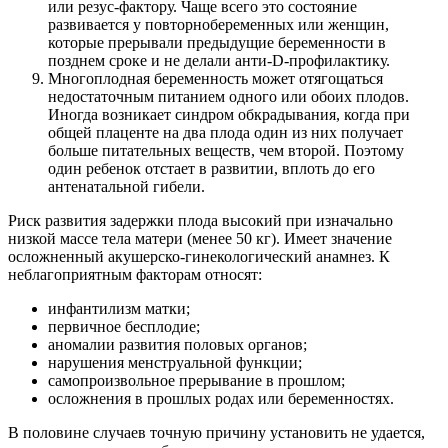
или резус-фактору. Чаще всего это состояние
развивается у повторнобеременных или женщин,
которые прерывали предыдущие беременности в
позднем сроке и не делали анти-D-профилактику.
Многоплодная беременность может отягощаться
недостаточным питанием одного или обоих плодов.
Иногда возникает синдром обкрадывания, когда при
общей плаценте на два плода один из них получает
больше питательных веществ, чем второй. Поэтому
один ребенок отстает в развитии, вплоть до его
антенатальной гибели.
Риск развития задержки плода высокий при изначально
низкой массе тела матери (менее 50 кг). Имеет значение
осложненный акушерско-гинекологический анамнез. К
неблагоприятным факторам относят:
инфантилизм матки;
первичное бесплодие;
аномалии развития половых органов;
нарушения менструальной функции;
самопроизвольное прерывание в прошлом;
осложнения в прошлых родах или беременностях.
В половине случаев точную причину установить не удается,