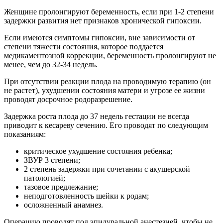
Женщине пролонгируют беременность, если при 1-2 степени
задержки развития нет признаков хронической гипоксии.
Если имеются симптомы гипоксии, вне зависимости от
степени тяжести состояния, которое поддается
медикаментозной коррекции, беременность пролонгируют не
менее, чем до 32-34 недель.
При отсутствии реакции плода на проводимую терапию (он
не растет), ухудшении состояния матери и угрозе ее жизни
проводят досрочное родоразрешение.
Задержка роста плода до 37 недель гестации не всегда
приводит к кесареву сечению. Его проводят по следующим
показаниям:
критическое ухудшение состояния ребенка;
ЗВУР 3 степени;
2 степень задержки при сочетании с акушерской
патологией;
тазовое предлежание;
неподготовленность шейки к родам;
осложненный анамнез.
Операцию проводят под эпидуральной анестезией, чтобы не