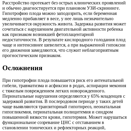
Расстройство протекает без острых клинических проявлений
и обычно диагностируется при плановом УЗИ-скрининге.
Гипотрофию плода можно заподозрить, если беременная
медленно прибавляет в весе, у нее лишь незначительно
увеличивается окружность живота. Задержка развития может
сочетаться с нарушением двигательной активности ребенка
как признаком возникшей фетоплацентарной
недостаточности. В результате кислородного голодания плод
чаще и интенсивнее шевелится, а при выраженной гипоксии
его движения замедляются, что служит неблагоприятным
прогностическим признаком.
Осложнения
При гипотрофии плода повышается риск его антенатальной
гибели, травматизма и асфиксии в родах, аспирации мекония
с тяжелым повреждением легких новорожденного.
Перинатальные нарушения определяются у 65% младенцев с
задержкой развития. В послеродовом периоде у таких детей
чаще выявляются транзиторный гипотиреоз, неонатальная
гипогликемия, перинатальная полицитемия и синдром
повышенной вязкости крови, гипотермия. Может нарушаться
функциональное созревание ЦНС с отставанием в
становлении тонических и рефлекторных реакций,