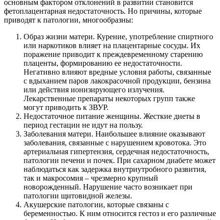
основным фактором отклонений в развитии становится
фетоплацентарная недостаточность. Но причины, которые
приводят к патологии, многообразны:
Образ жизни матери. Курение, употребление спиртного
или наркотиков влияет на плацентарные сосуды. Их
поражение приводит к преждевременному старению
плаценты, формированию ее недостаточности.
Негативно влияют вредные условия работы, связанные
с вдыханием паров лакокрасочной продукции, бензина
или действия ионизирующего излучения.
Лекарственные препараты некоторых групп также
могут приводить к ЗВУР.
Недостаточное питание женщины. Жесткие диеты в
период гестации не идут на пользу.
Заболевания матери. Наибольшее влияние оказывают
заболевания, связанные с нарушением кровотока. Это
артериальная гипертензия, сердечная недостаточность,
патологии печени и почек. При сахарном диабете может
наблюдаться как задержка внутриутробного развития,
так и макросомия – чрезмерно крупный
новорожденный. Нарушение часто возникает при
патологии щитовидной железы.
Акушерские патологии, которые связаны с
беременностью. К ним относится гестоз и его различные