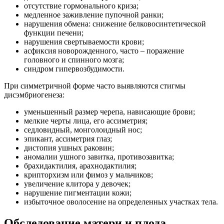
отсутствие гормонального криза;
медленное заживление пупочной ранки;
нарушения обмена: снижение белковосинтетической
функции печени;
нарушения свертываемости крови;
асфиксия новорожденного, часто – поражение
головного и спинного мозга;
синдром гипервозбудимости.
При симметричной форме часто выявляются стигмы
дисэмбриогенеза:
уменьшенный размер черепа, нависающие брови;
мелкие черты лица, его ассиметрия;
седловидный, монголоидный нос;
эпикант, ассиметрия глаз;
дистопия ушных раковин;
аномалии ушного завитка, противозавитка;
брахидактилия, арахнодактилия;
крипторхизм или фимоз у мальчиков;
увеличение клитора у девочек;
нарушение пигментации кожи;
избыточное оволосение на определенных участках тела.
Обследование матери и плода