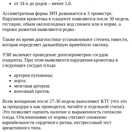
от 34 и до родов – менее 1,0.
Ассиметричная форма ЗРП развивается в 3 триместре.
Нарушения кровотока в плаценте появляются после 30 недель
гестации, объем околоплодных вод снижен или в норме, а
пороки развития выявляются редко.
Также во время диагностики устанавливают степень тяжести,
которая определяет дальнейшую врачебную тактику.
УЗИ включает проведение допплерометрии сосудов
плаценты. При этом выявляются нарушения кровотока в
следующих сосудах плода:
артерия пуповины;
аорта;
мозговая артерия;
венозный проток.
Всем женщинам после 27-30 недель выполняют КТГ (что это
за процедура и как проводится, читайте в отдельной статье).
Это позволяет оценить наличие и выраженность гипоксии
плода. Отклонениями от нормы считают снижение
вариабельности сердечного ритма, нестрессовый тест
ареактивного типа.