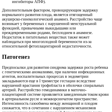
ингибиторы АПФ).
Дополнительным фактором, провоцирующим задержку
нормального развития плода, является отягощенный
акушерско-гинекологический анамнез. Расстройство чаще
возникает у беременных с нарушенной менструальной
функцией, привычными выкидышами или
преждевременными родами, бесплодием в анамнезе.
Недостаток в питательных веществах также может
наблюдаться при многоплодной беременности из-за
относительной фетоплацентарной недостаточности.
Патогенез
Предпосылки для развития синдрома задержки роста ребенка
с генетическими аномалиями, при наличии инфекционных
агентов, воспалительных процессах в эндометрии
закладываются еще в I триместре гестации вследствие
нарушений врастания трофобласта в оболочки спиральных
артерий. Расстройство гемодинамики в маточно-
плацентарной системе проявляется замедленным током крови
в артериальном русле и межворсинчатом пространстве.
Интенсивность газообмена между женщиной и плодом
снижается, что в сочетании с нарушением механизмов