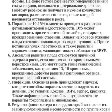
формы. На фоне гестоза развивается генерализованный
спазм сосудов, повышается артериальное давление.
Поэтому ребенок не получает в нужном количестве
кислород, развивается гипоксия, после которой
начинается отставание в росте.
Поражение 10-15% плаценты приводит к развитию
фетоплацентарной недостаточности. Это может
происходить при ее частичной отслойке, инфарктах,
преждевременном старении. Влияет на кровоснабжение
плода состояние околоплодных вод и пуповины. При ее
истинных узлах, перетяжках, а также развитии
хориоамнионита, маловодии может наблюдаться ЗВУР.
Аномалии развития плода становятся причиной
задержки роста, если они связаны с хромосомными
перестройками. Это могут быть такие генетические
заболевания, как трисомия 13, 18 хромосомы,
врожденные дефекты развития различных органов,
пороки нервной системы.
Инфекции. Основная роль принадлежит вирусам,
которые способны поражать клетки и нарушать их
деление. Это гепатит, Коксаки, ВИЧ, герпес, краснуха.
Также инфицировать способны внутриклеточные
паразиты токсоплазмы и микоплазмы.
Резус-конфликт матери и плода, который возникает из-
за иммунологической несовместимости по группе крови