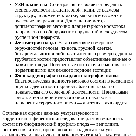
УЗИ плаценты
. Сонография позволяет определить
степень зрелости плацентарной ткани, ее размеры,
структуру, положение в матке, выявить возможные
очаговые повреждения. Дополнение метода
допплерографией маточно-плацентарного кровотока
направлено на обнаружение нарушений в сосудистом
русле и зон инфаркта.
Фетометрия плода
. Ультразвуковое измерение
окружностей головы, живота, грудной клетки,
бипариетального и лобно-затылочного размеров, длины
трубчатых костей предоставляет объективные данные о
развитии плода. Полученные показатели сравнивают с
нормативными для каждого периода гестации.
Фонокардиография и кардиотокография плода
.
Диагностическая ценность методов состоит в косвенной
оценке адекватности кровоснабжения плода по
показателям его сердечной деятельности. Признаками
фетоплацентарной недостаточности являются
нарушения сердечного ритма — аритмия, тахикардия.
Сочетанная оценка данных ультразвукового и
кардиотокографического исследований дает возможность
составить биофизический профиль плода — выполнить
нестрессовый тест, проанализировать двигательную
активность, мышечную напряженность (тонус), дыхательные