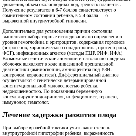
движения, объем околоплодных вод, зрелость плаценты.
Получение результатов в 6-7 баллов свидетельствует о
сомнительном состоянии ребенка, в 5-4 балла — о
выраженной внутриутробной гипоксии.
Дополнительно для установления причин состояния
выполняют лабораторные исследования по определению
уровня гемоглобина и эритроцитов, содержания гормонов
(эстрогенов, хорионического гонадотропина, прогестерона,
ФСГ), инфекционных агентов (методы ПЦР, РИФ, ИФА).
Возможные генетические аномалии и патологию плодных
оболочек выявляют в ходе инвазивной пренатальной
диагностики (амниоскопии, амниоцентеза под УЗИ-
контролем, кордоцентеза). Дифференциальный диагноз
осуществляют с генетически детерминированной
конституциональной маловесностью ребенка,
недоношенностью. По показаниям беременную
консультируют эндокринолог, инфекционист, терапевт,
иммунолог, гематолог.
Лечение задержки развития плода
При выборе врачебной тактики учитывают степень
внутриутробной гипотрофии ребенка, выраженность