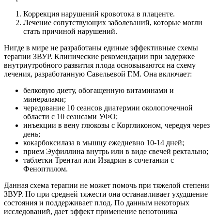
Коррекция нарушений кровотока в плаценте.
Лечение сопутствующих заболеваний, которые могли
стать причиной нарушений.
Нигде в мире не разработаны единые эффективные схемы
терапии ЗВУР. Клинические рекомендации при задержке
внутриутробного развития плода основываются на схему
лечения, разработанную Савельевой Г.М. Она включает:
белковую диету, обогащенную витаминами и
минералами;
чередование 10 сеансов диатермии околопочечной
области с 10 сеансами УФО;
инъекции в вену глюкозы с Коргликоном, чередуя через
день;
кокарбоксилаза в мышцу ежедневно 10-14 дней;
прием Эуфиллина внутрь или в виде свечей ректально;
таблетки Трентал или Изадрин в сочетании с
Феноптилом.
Данная схема терапии не может помочь при тяжелой степени
ЗВУР. Но при средней тяжести она останавливает ухудшение
состояния и поддерживает плод. По данным некоторых
исследований, дает эффект применение венотоника