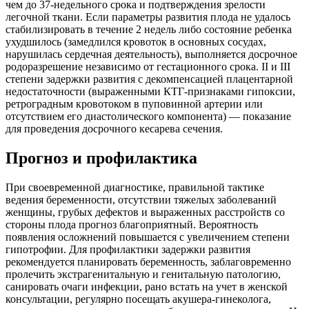
чем до 37-недельного срока и подтверждения зрелости
легочной ткани. Если параметры развития плода не удалось
стабилизировать в течение 2 недель либо состояние ребенка
ухудшилось (замедлился кровоток в основных сосудах,
нарушилась сердечная деятельность), выполняется досрочное
родоразрешение независимо от гестационного срока. II и III
степени задержки развития с декомпенсацией плацентарной
недостаточности (выраженными КТГ-признаками гипоксии,
ретроградным кровотоком в пуповинной артерии или
отсутствием его диастолического компонента) — показание
для проведения досрочного кесарева сечения.
Прогноз и профилактика
При своевременной диагностике, правильной тактике
ведения беременности, отсутствии тяжелых заболеваний
женщины, грубых дефектов и выраженных расстройств со
стороны плода прогноз благоприятный. Вероятность
появления осложнений повышается с увеличением степени
гипотрофии. Для профилактики задержки развития
рекомендуется планировать беременность, заблаговременно
пролечить экстрагенитальную и генитальную патологию,
санировать очаги инфекции, рано встать на учет в женской
консультации, регулярно посещать акушера-гинеколога,