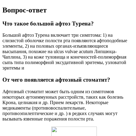
Вопрос-ответ
Что такое большой афтоз Турена?
Большой афтоз Турена включает три симптома: 1) на
слизистой оболочке полости рта появляются афтоподобные
элементы, 2) на половых органах-изъязвляющиеся
высыпания, похожие на ulcus vulvae acutum Липшюца-
Чаплина, 3) на коже туловища и конечностей-полиморфная
сыпь типа полиморфной эксудативной эритемы, узловатой
эритемы и
От чего появляется афтозный стоматит?
Афтозный стоматит может быть одним из симптомов
некоторых аутоиммунных расстройств, таких как болезнь
Крона, целиакия и др. Прием лекарств. Некоторые
медикаменты (противовоспалительные,
противоэпилептические и др. ) в редких случаях могут
вызывать язвенные поражения полости рта.