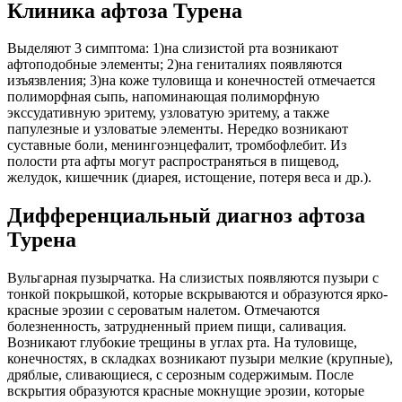
Клиника афтоза Турена
Выделяют 3 симптома: 1)на слизистой рта возникают
афтоподобные элементы; 2)на гениталиях появляются
изъязвления; 3)на коже туловища и конечностей отмечается
полиморфная сыпь, напоминающая полиморфную
экссудативную эритему, узловатую эритему, а также
папулезные и узловатые элементы. Нередко возникают
суставные боли, менингоэнцефалит, тромбофлебит. Из
полости рта афты могут распространяться в пищевод,
желудок, кишечник (диарея, истощение, потеря веса и др.).
Дифференциальный диагноз афтоза
Турена
Вульгарная пузырчатка. На слизистых появляются пузыри с
тонкой покрышкой, которые вскрываются и образуются ярко-
красные эрозии с сероватым налетом. Отмечаются
болезненность, затрудненный прием пищи, саливация.
Возникают глубокие трещины в углах рта. На туловище,
конечностях, в складках возникают пузыри мелкие (крупные),
дряблые, сливающиеся, с серозным содержимым. После
вскрытия образуются красные мокнущие эрозии, которые