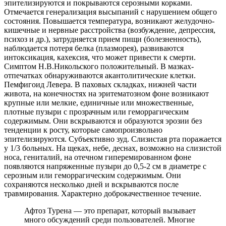
эпителизируются и покрываются серозными корками.
Отмечается генерализация высыпаний с нарушением общего
состояния. Повышается температура, возникают желудочно-
кишечные и нервные расстройства (возбуждение, депрессия,
психоз и др.), затрудняется прием пищи (болезненность),
наблюдается потеря белка (плазморея), развиваются
интоксикация, кахексия, что может привести к смерти.
Симптом Н.В.Никольского положительный. В мазках-
отпечатках обнаруживаются акантолитические клетки.
Пемфигоид Левера. В паховых складках, нижней части
живота, на конечностях на эритематозном фоне возникают
крупные или мелкие, единичные или множественные,
плотные пузыри с прозрачным или геморрагическим
содержимым. Они вскрываются и образуются эрозии без
тенденции к росту, которые самопроизвольно
эпителизируются. Субъективно зуд. Слизистая рта поражается
у 1/3 больных. На щеках, небе, деснах, возможно на слизистой
носа, гениталий, на отечном гиперемированном фоне
появляются напряженные пузыри до 0,5-2 см в диаметре с
серозным или геморрагическим содержимым. Они
сохраняются несколько дней и вскрываются после
травмирования. Характерно доброкачественное течение.
Афтоз Турена — это препарат, который вызывает
много обсуждений среди пользователей. Многие