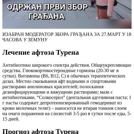
ИЗАБРАН МОДЕРАТОР ЗБОРА ГРАЂАНА ЗА 27.МАРТ У 18
ЧАСОВА У ЗЕМУНУ
Лечение афтоза Турена
Антибиотики широкого спектра действия. Общеукрепляющие
средства. Глюкокортикостероидные гормоны (20-30 мг в
сутки). Витамины (В6, В12, С) в обычных терапевтических
дозах. Местно смазывания афт водными и спиртовыми
растворами анилиновых красителей; полоскания
дезинфицирующими и вяжущими растворами; мази с
антибиотиками. “Солкосерил” (дентальная адгезивная паста; 1
г пасты содержит депротеинизированный гемодериват из
крови молочных телят) – наносится не втирая тонким слоем
на очаги поражения на слизистой 3-5 раз в сутки после еды, 5-
15 дней.
Прогноз афтоза Турена