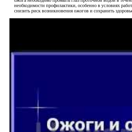
ожога необходимо промыть глаз проточной водой в течен
необходимости профилактики, особенно в условиях рабо
снизить риск возникновения ожогов и сохранить здоровье