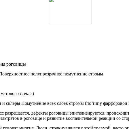
зия роговицы
Поверхностное полупрозрачное помутнение стромы
матового стекла)
 и склеры Помутнение всех слоев стромы (по типу фарфоровой 
есс разрешается, дефекты роговицы эпителизируются, происходи
ьтратов в роговице и развитие воспалительной реакции со ст
ой говорят многие. Люди, столкнувшиеся с этой травмой, часто