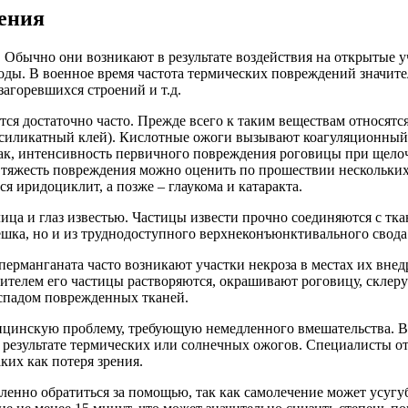
рения
 Обычно они возникают в результате воздействия на открытые уч
оды. В военное время частота термических повреждений значител
агоревшихся строений и т.д.
 достаточно часто. Прежде всего к таким веществам относятся 
ть, силикатный клей). Кислотные ожоги вызывают коагуляционны
Так, интенсивность первичного повреждения роговицы при щело
у тяжесть повреждения можно оценить по прошествии нескольки
ся иридоциклит, а позже – глаукома и катаракта.
а и глаз известью. Частицы извести прочно соединяются с тканя
ешка, но и из труднодоступного верхнеконъюнктивального свода
рманганата часто возникают участки некроза в местах их внедре
телем его частицы растворяются, окрашивают роговицу, склеру
спадом поврежденных тканей.
ицинскую проблему, требующую немедленного вмешательства. Вр
 в результате термических или солнечных ожогов. Специалисты о
их как потеря зрения.
енно обратиться за помощью, так как самолечение может усугуб