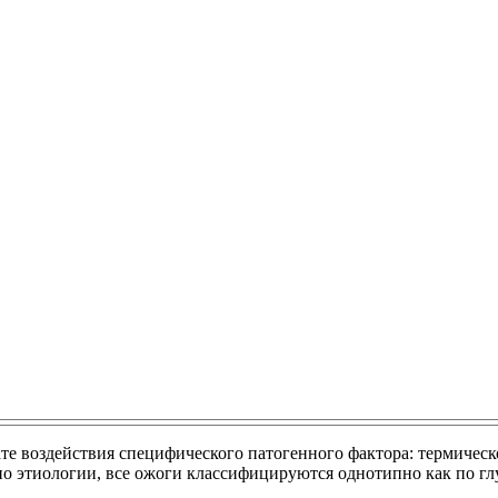
ате воздействия специфического патогенного фактора: термичес
 этиологии, все ожоги классифицируются однотипно как по глу