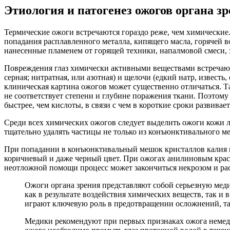
Этиология и патогенез ожогов органа з
Термические ожоги встречаются гораздо реже, чем химические.
попадания расплавленного металла, кипящего масла, горячей в
нанесенные пламенем от горящей техники, напалмовой смеси, з
Повреждения глаз химически активными веществами встречаются
серная; нитратная, или азотная) и щелочи (едкий натр, извес
клиническая картина ожогов может существенно отличаться. 
не соответствует степени и глубине поражения ткани. Поэтом
быстрее, чем кислоты, в связи с чем в короткие сроки развивает
Среди всех химических ожогов следует выделить ожоги кожи лиц
тщательно удалять частицы не только из конъюнктивального м
При попадании в конъюнктивальный мешок кристаллов калия пе
коричневый и даже черный цвет. При ожогах анилиновым краси
неотложной помощи процесс может закончиться некрозом и ра
Ожоги органа зрения представляют собой серьезную мед
как в результате воздействия химических веществ, так и
играют ключевую роль в предотвращении осложнений, так
Медики рекомендуют при первых признаках ожога немедл