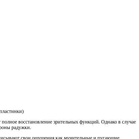
пластинки)
т полное восстановление зрительных функций. Однако в случае
ороны радужки.
 описывают свои ощущения как мучительные и пугающие.