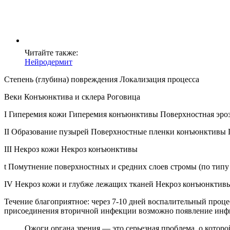
Читайте также:
Нейродермит
Степень (глубина) повреждения Локализация процесса
Веки Конъюнктива и склера Роговица
I Гиперемия кожи Гиперемия конъюнктивы Поверхностная эро
II Образование пузырей Поверхностные пленки конъюнктивы 
III Некроз кожи Некроз конъюнктивы
t Помутнение поверхностных и средних слоев стромы (по типу 
IV Некроз кожи и глубже лежащих тканей Некроз конъюнктивы
Течение благоприятное: через 7-10 дней воспалительный проц
присоединения вторичной инфекции возможно появление инфил
Ожоги органа зрения — это серьезная проблема, о котор