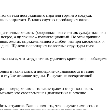
астки тела пострадавшего пара или горячего воздуха,
ьно возрастает. В таких случаях преобладают ожоги,
различные кислоты (хлоридная, или соляная; сульфатная, или
й некроз, а щелочные – колликвационный. По этой причине
чных ожогах выражена намного слабее, чем при кислотных, и
х дней. Щелочи повреждают полостные структуры глаза
ми глаза, что затрудняет их удаление; кроме того, необходимо
.
ния в ткани глаза, а последние окрашиваются в темно-
 и глубже лежащие отделы. В случае несвоевременной
ачи подчеркивают, что такие травмы могут возникать
тмечают, что своевременная диагностика и лечение
ить ситуацию. Важно помнить, что в случае химического