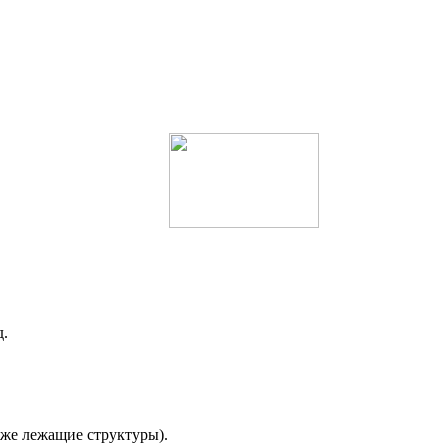
д.
бже лежащие структуры).