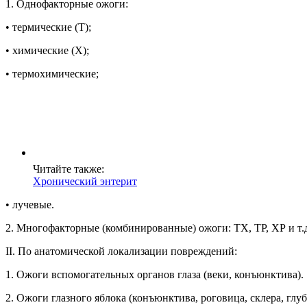
1. Однофакторные ожоги:
• термические (Т);
• химические (X);
• термохимические;
Читайте также:
Хронический энтерит
• лучевые.
2. Многофакторные (комбинированные) ожоги: ТХ, TP, ХР и т.
II. По анатомической локализации повреждений:
1. Ожоги вспомогательных органов глаза (веки, конъюнктива).
2. Ожоги глазного яблока (конъюнктива, роговица, склера, глу