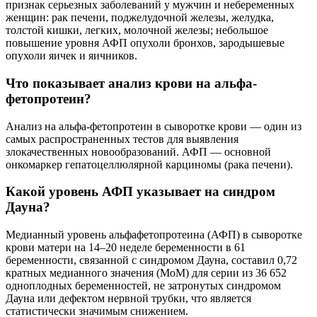
признак серьезных заболеваний у мужчин и небеременных
женщин: рак печени, поджелудочной железы, желудка,
толстой кишки, легких, молочной железы; небольшое
повышение уровня АФП опухоли бронхов, зародышевые
опухоли яичек и яичников.
Что показывает анализ крови на альфа-
фетопротеин?
Анализ на альфа-фетопротеин в сыворотке крови — один из
самых распространенных тестов для выявления
злокачественных новообразований. АФП — основной
онкомаркер гепатоцеллюлярной карциномы (рака печени).
Какой уровень АФП указывает на синдром
Дауна?
Медианный уровень альфафетопротеина (АФП) в сыворотке
крови матери на 14–20 неделе беременности в 61
беременности, связанной с синдромом Дауна, составил 0,72
кратных медианного значения (МоМ) для серии из 36 652
одноплодных беременностей, не затронутых синдромом
Дауна или дефектом нервной трубки, что является
статистически значимым снижением.