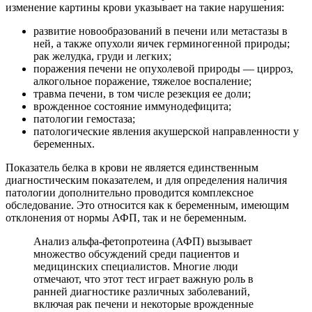
изменение картины крови указывает на такие нарушения:
развитие новообразований в печени или метастазы в
ней, а также опухоли яичек герминогенной природы;
рак желудка, груди и легких;
поражения печени не опухолевой природы — цирроз,
алкогольное поражение, тяжелое воспаление;
травма печени, в том числе резекция ее доли;
врожденное состояние иммунодефицита;
патологии гемостаза;
патологические явления акушерской направленности у
беременных.
Показатель белка в крови не является единственным
диагностическим показателем, и для определения наличия
патологии дополнительно проводится комплексное
обследование. Это относится как к беременным, имеющим
отклонения от нормы АФП, так и не беременным.
Анализ альфа-фетопротеина (АФП) вызывает
множество обсуждений среди пациентов и
медицинских специалистов. Многие люди
отмечают, что этот тест играет важную роль в
ранней диагностике различных заболеваний,
включая рак печени и некоторые врожденные