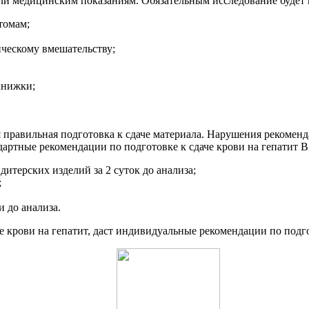
ли медицинским показаниям. Обязательным исследование будет 
томам;
ическому вмешательству;
книжки;
я правильная подготовка к сдаче материала. Нарушения рекоменд
дартные рекомендации по подготовке к сдаче крови на гепатит В
дитерских изделий за 2 суток до анализа;
;
и до анализа.
 крови на гепатит, даст индивидуальные рекомендации по подго