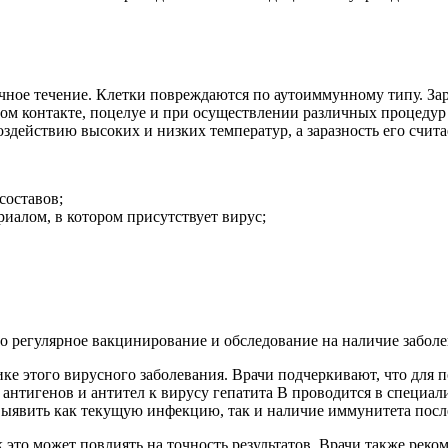
чное течение. Клетки повреждаются по аутоиммунному типу. За
ом контакте, поцелуе и при осуществлении различных процедур 
здействию высоких и низких температур, а заразность его счит
составов;
иалом, в котором присутствует вирус;
о регулярное вакцинирование и обследование на наличие заболе
ике этого вирусного заболевания. Врачи подчеркивают, что для 
е антигенов и антител к вирусу гепатита В проводится в специа
ыявить как текущую инфекцию, так и наличие иммунитета посл
 это может повлиять на точность результатов. Врачи также реко