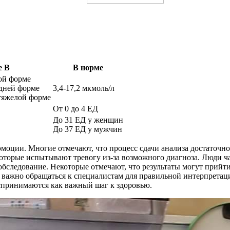
е В
В норме
ой форме
едней форме
3,4-17,2 мкмоль/л
 тяжелой форме
От 0 до 4 ЕД
До 31 ЕД у женщин
До 37 ЕД у мужчин
эмоции. Многие отмечают, что процесс сдачи анализа достаточно
которые испытывают тревогу из-за возможного диагноза. Люди ч
обследование. Некоторые отмечают, что результаты могут прийти 
о важно обращаться к специалистам для правильной интерпретац
оспринимаются как важный шаг к здоровью.