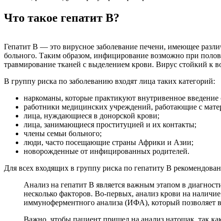
Что такое гепатит В?
Гепатит В — это вирусное заболевание печени, имеющее разли
больного. Таким образом, инфицирование возможно при полов
травмирование тканей с выделением крови. Вирус стойкий к во
В группу риска по заболеванию входят лица таких категорий:
наркоманы, которые практикуют внутривенное введение 
работники медицинских учреждений, работающие с матер
лица, нуждающиеся в донорской крови;
лица, занимающиеся проституцией и их контакты;
члены семьи больного;
люди, часто посещающие страны Африки и Азии;
новорожденные от инфицированных родителей.
Для всех входящих в группу риска по гепатиту В рекомендован
Анализ на гепатит В является важным этапом в диагност
несколько факторов. Во-первых, анализ крови на наличи
иммуноферментного анализа (ИФА), который позволяет в
Важно, чтобы пациент пришел на анализ натощак, так как