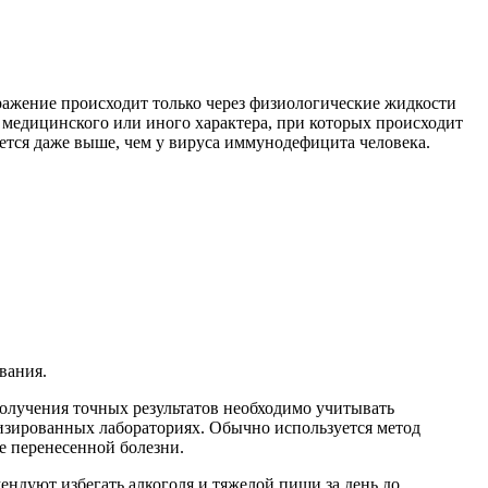
ражение происходит только через физиологические жидкости
медицинского или иного характера, при которых происходит
ается даже выше, чем у вируса иммунодефицита человека.
вания.
получения точных результатов необходимо учитывать
лизированных лабораториях. Обычно используется метод
е перенесенной болезни.
мендуют избегать алкоголя и тяжелой пищи за день до