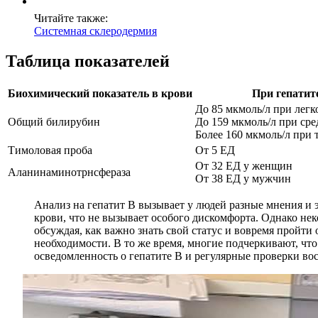
Читайте также:
Системная склеродермия
Таблица показателей
Биохимический показатель в крови
При гепатит
До 85 мкмоль/л при легк
Общий билирубин
До 159 мкмоль/л при ср
Более 160 мкмоль/л при
Тимоловая проба
От 5 ЕД
От 32 ЕД у женщин
Аланинаминотрнсфераза
От 38 ЕД у мужчин
Анализ на гепатит В вызывает у людей разные мнения и 
крови, что не вызывает особого дискомфорта. Однако не
обсуждая, как важно знать свой статус и вовремя пройти 
необходимости. В то же время, многие подчеркивают, чт
осведомленность о гепатите В и регулярные проверки в