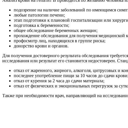
Анализ крови на гепатит В проводится по желанию человека и
подозрение на наличие заболеваний по имеющимся симп
любые патологии печени;
этап подготовки к плановой госпитализации или хирург
подготовка к беременности;
общее обследование беременных женщин;
прохождение обследования для получения медицинской 
профосмотр лиц, находящихся в группе риска;
донорство крови и органов.
Для получения достоверного результата обследования требуетс
исследования или результат его становится недостоверен. Стан
отказ от жаренного, жирного, алкоголя, цитрусовых и кон
последнее употребление пищи за 10 часов до сдачи крови
отказ от курения за 2 часа до сдачи материала;
отказ от физических и эмоциональных перегрузок за сутк
Также при необходимости врач, направляющий на исследование