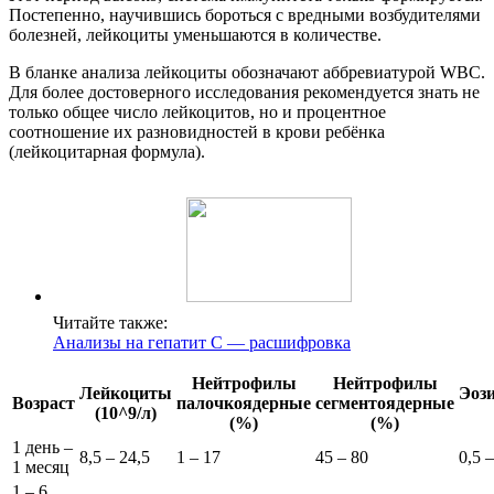
Постепенно, научившись бороться с вредными возбудителями
болезней, лейкоциты уменьшаются в количестве.
В бланке анализа лейкоциты обозначают аббревиатурой WBC.
Для более достоверного исследования рекомендуется знать не
только общее число лейкоцитов, но и процентное
соотношение их разновидностей в крови ребёнка
(лейкоцитарная формула).
Читайте также:
Анализы на гепатит C — расшифровка
Нейтрофилы
Нейтрофилы
Лейкоциты
Эоз
Возраст
палочкоядерные
сегментоядерные
(10^9/л)
(%)
(%)
1 день –
8,5 – 24,5
1 – 17
45 – 80
0,5 –
1 месяц
1 – 6