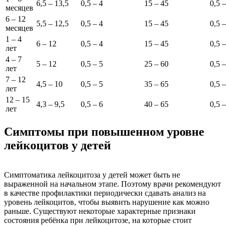
6,5 – 13,5
0,5 – 4
15 – 45
0,5 –
месяцев
6 – 12
5,5 – 12,5
0,5 – 4
15 – 45
0,5 –
месяцев
1 – 4
6 – 12
0,5 – 4
15 – 45
0,5 –
лет
4 – 7
5 – 12
0,5 – 5
25 – 60
0,5 –
лет
7 – 12
4,5 – 10
0,5 – 5
35 – 65
0,5 –
лет
12 – 15
4,3 – 9,5
0,5 – 6
40 – 65
0,5 –
лет
Симптомы при повышенном уровне
лейкоцитов у детей
Симптоматика лейкоцитоза у детей может быть не
выраженной на начальном этапе. Поэтому врачи рекомендуют
в качестве профилактики периодически сдавать анализ на
уровень лейкоцитов, чтобы выявить нарушение как можно
раньше. Существуют некоторые характерные признаки
состояния ребёнка при лейкоцитозе, на которые стоит