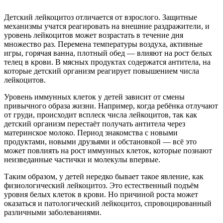
Детский лейкоцитоз отличается от взрослого. Защитные
механизмы учатся реагировать на внешние раздражители, и
уровень лейкоцитов может возрастать в течение дня
множество раз. Перемена температуры воздуха, активные
игры, горячая ванна, плотный обед — влияют на рост белых
телец в крови. В мясных продуктах содержатся антитела, на
которые детский организм реагирует повышением числа
лейкоцитов.
Уровень иммунных клеток у детей зависит от смены
привычного образа жизни. Например, когда ребёнка отлучают
от груди, происходит всплеск числа лейкоцитов, так как
детский организм перестаёт получать антитела через
материнское молоко. Период знакомства с новыми
продуктами, новыми друзьями и обстановкой — всё это
может повлиять на рост иммунных клеток, которые познают
неизведанные частички и молекулы впервые.
Таким образом, у детей нередко бывает такое явление, как
физиологический лейкоцитоз. Это естественный подъём
уровня белых клеток в крови. Но причиной роста может
оказаться и патологический лейкоцитоз, спровоцированный
различными заболеваниями.