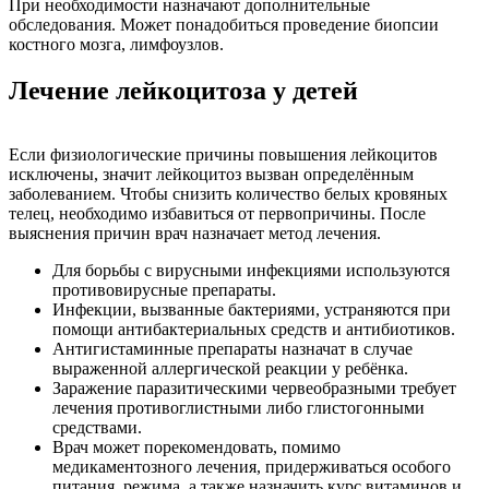
При необходимости назначают дополнительные
обследования. Может понадобиться проведение биопсии
костного мозга, лимфоузлов.
Лечение лейкоцитоза у детей
Если физиологические причины повышения лейкоцитов
исключены, значит лейкоцитоз вызван определённым
заболеванием. Чтобы снизить количество белых кровяных
телец, необходимо избавиться от первопричины. После
выяснения причин врач назначает метод лечения.
Для борьбы с вирусными инфекциями используются
противовирусные препараты.
Инфекции, вызванные бактериями, устраняются при
помощи антибактериальных средств и антибиотиков.
Антигистаминные препараты назначат в случае
выраженной аллергической реакции у ребёнка.
Заражение паразитическими червеобразными требует
лечения противоглистными либо глистогонными
средствами.
Врач может порекомендовать, помимо
медикаментозного лечения, придерживаться особого
питания, режима, а также назначить курс витаминов и