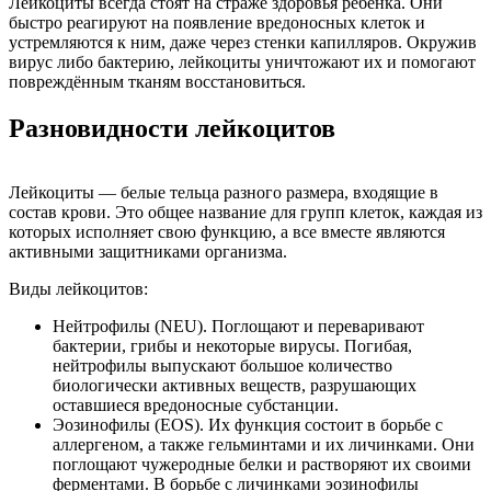
Лейкоциты всегда стоят на страже здоровья ребёнка. Они
быстро реагируют на появление вредоносных клеток и
устремляются к ним, даже через стенки капилляров. Окружив
вирус либо бактерию, лейкоциты уничтожают их и помогают
повреждённым тканям восстановиться.
Разновидности лейкоцитов
Лейкоциты — белые тельца разного размера, входящие в
состав крови. Это общее название для групп клеток, каждая из
которых исполняет свою функцию, а все вместе являются
активными защитниками организма.
Виды лейкоцитов:
Нейтрофилы (NEU). Поглощают и переваривают
бактерии, грибы и некоторые вирусы. Погибая,
нейтрофилы выпускают большое количество
биологически активных веществ, разрушающих
оставшиеся вредоносные субстанции.
Эозинофилы (EOS). Их функция состоит в борьбе с
аллергеном, а также гельминтами и их личинками. Они
поглощают чужеродные белки и растворяют их своими
ферментами. В борьбе с личинками эозинофилы