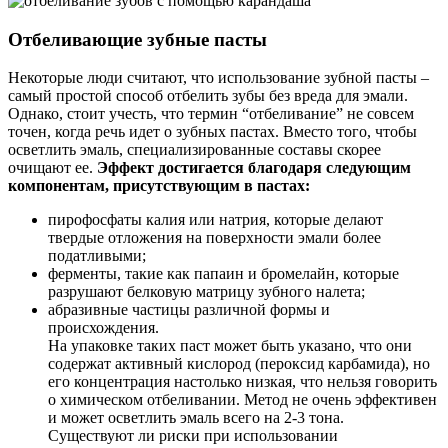
Отбеливающие зубные пасты
Некоторые люди считают, что использование зубной пасты –
самый простой способ отбелить зубы без вреда для эмали.
Однако, стоит учесть, что термин “отбеливание” не совсем
точен, когда речь идет о зубных пастах. Вместо того, чтобы
осветлить эмаль, специализированные составы скорее
очищают ее.
Эффект достигается благодаря следующим
компонентам, присутствующим в пастах:
пирофосфаты калия или натрия, которые делают
твердые отложения на поверхности эмали более
податливыми;
ферменты, такие как папаин и бромелайн, которые
разрушают белковую матрицу зубного налета;
абразивные частицы различной формы и
происхождения.
На упаковке таких паст может быть указано, что они
содержат активный кислород (пероксид карбамида), но
его концентрация настолько низкая, что нельзя говорить
о химическом отбеливании. Метод не очень эффективен
и может осветлить эмаль всего на 2-3 тона.
Существуют ли риски при использовании