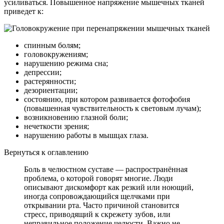
усиливаться. Повышенное напряжение мышечных тканей
приведет к:
спинным болям;
головокружениям;
нарушению режима сна;
депрессии;
растерянности;
дезориентации;
состоянию, при котором развивается фотофобия
(повышенная чувствительность к световым лучам);
возникновению глазной боли;
нечеткости зрения;
нарушению работы в мышцах глаза.
Вернуться к оглавлению
Боль в челюстном суставе — распространённая
проблема, о которой говорят многие. Люди
описывают дискомфорт как резкий или ноющий,
иногда сопровождающийся щелчками при
открывании рта. Часто причиной становится
стресс, приводящий к скрежету зубов, или
неправильное положение челюсти. Важно не