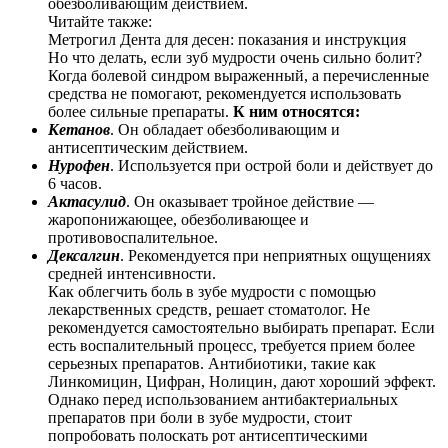
обезболивающим действием.
Читайте также:
Метрогил Дента для десен: показания и инструкция
Но что делать, если зуб мудрости очень сильно болит?
Когда болевой синдром выраженный, а перечисленные
средства не помогают, рекомендуется использовать
более сильные препараты.
К ним относятся:
Кетанов
. Он обладает обезболивающим и
антисептическим действием.
Нурофен
. Используется при острой боли и действует до
6 часов.
Актасулид
. Он оказывает тройное действие —
жаропонижающее, обезболивающее и
противовоспалительное.
Дексалгин
. Рекомендуется при неприятных ощущениях
средней интенсивности.
Как облегчить боль в зубе мудрости с помощью
лекарственных средств, решает стоматолог. Не
рекомендуется самостоятельно выбирать препарат. Если
есть воспалительный процесс, требуется прием более
серьезных препаратов. Антибиотики, такие как
Линкомицин, Цифран, Нолицин, дают хороший эффект.
Однако перед использованием антибактериальных
препаратов при боли в зубе мудрости, стоит
попробовать полоскать рот антисептическими