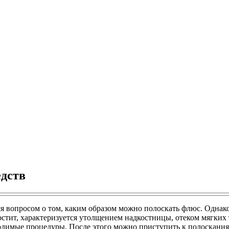
едств
 вопросом о том, каким образом можно полоскать флюс. Однако,
остит, характеризуется утолщением надкостницы, отеком мягки
ходимые процедуры. После этого можно приступить к полоскания