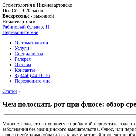
Стоматология в Нижневартовске
Пн- Сб
- 9-20 часов
Воскресенье
- выходной
Нижневартовск
Рябиновый бульвар, 11
Перезвоните мне
О стоматологии
Услуги
Специалисты
Галерея
Отзывы
Контакты
8 (3466) 44-16-16
Перезвоните мне
Статьи
›
Чем полоскать рот при флюсе: обзор ср
Многие люди, столкнувшиеся с проблемой периостита, задаются
заболевания без медицинского вмешательства. Флюс, или пери
флюса необходимо обратиться к врачу, который проведет необ