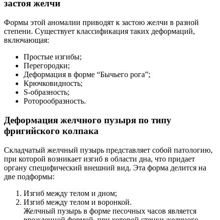
застоя желчи
Формы этой аномалии приводят к застою желчи в разной
степени. Существует классификация таких деформаций,
включающая:
Простые изгибы;
Перегородки;
Деформация в форме “Бычьего рога”;
Крючковидность;
S-образность;
Роторообразность.
Деформация желчного пузыря по типу
фригийского колпака
Складчатый желчный пузырь представляет собой патологию,
при которой возникает изгиб в области дна, что придает
органу специфический внешний вид. Эта форма делится на
две подформы:
Изгиб между телом и дном;
Изгиб между телом и воронкой.
Желчный пузырь в форме песочных часов является
врожденной формой, при которой стенки желчного