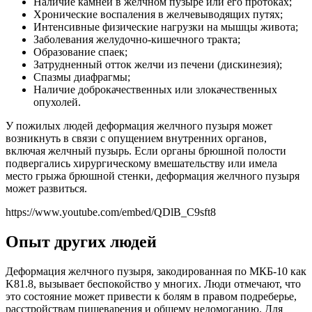
Наличие камней в желчном пузыре или его протоках;
Хронические воспаления в желчевыводящих путях;
Интенсивные физические нагрузки на мышцы живота;
Заболевания желудочно-кишечного тракта;
Образование спаек;
Затрудненный отток желчи из печени (дискинезия);
Спазмы диафрагмы;
Наличие доброкачественных или злокачественных
опухолей.
У пожилых людей деформация желчного пузыря может
возникнуть в связи с опущением внутренних органов,
включая желчный пузырь. Если органы брюшной полости
подвергались хирургическому вмешательству или имела
место грыжа брюшной стенки, деформация желчного пузыря
может развиться.
https://www.youtube.com/embed/QDlB_C9sft8
Опыт других людей
Деформация желчного пузыря, закодированная по МКБ-10 как
K81.8, вызывает беспокойство у многих. Люди отмечают, что
это состояние может привести к болям в правом подреберье,
расстройствам пищеварения и общему недомоганию. Для