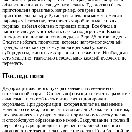
обжаренное питание следует исключить. Еда должна быть
приготовлена правильно, например, отварена или
приготовлена на пару. Рукав для запекания может заменить
пароварку. Рекомендуется питаться дробно, в маленьких
порциях, избегая обильных приемов пищи. Все блюда и
напитки следует употреблять слегка подогретыми. Важно
пить достаточное количество воды, от 2 до 2,5 литров в день.
Следует избегать продуктов, которые нагружают желчный
пузырь, таких как густые супы на крепком бульоне,
субпродукты, животные жиры и яичные желтки. Необходимо
есть медленно, тщательно пережевывая каждый кусочек и не
переедать.
Последствия
Деформация желчного пузыря означает изменение его
естественной формы. Степень деформации влияет на развитие
симптомов и способность органа функционировать
нормально. При деформации, которая влияет на выведение
желчного секрета, возникает застой желчи. Складки и изгибы,
появляющиеся в пузыре, мешают нормальному оттоку желчи
и способствуют образованию камней. Закручивание и полный
перегиб пузыря приводят к нарушению кровообращения в
органах, ответственных за выведение желчи. Если больной не