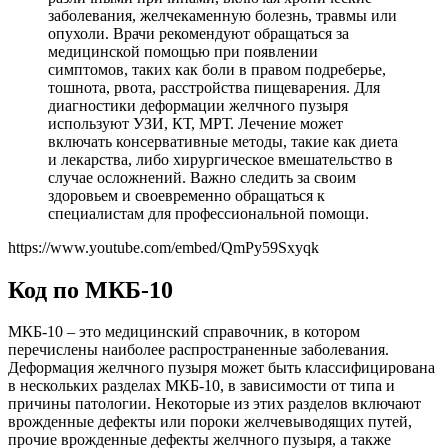
заболевания, желчекаменную болезнь, травмы или
опухоли. Врачи рекомендуют обращаться за
медицинской помощью при появлении
симптомов, таких как боли в правом подреберье,
тошнота, рвота, расстройства пищеварения. Для
диагностики деформации желчного пузыря
используют УЗИ, КТ, МРТ. Лечение может
включать консервативные методы, такие как диета
и лекарства, либо хирургическое вмешательство в
случае осложнений. Важно следить за своим
здоровьем и своевременно обращаться к
специалистам для профессиональной помощи.
https://www.youtube.com/embed/QmPy59Sxyqk
Код по МКБ-10
МКБ-10 – это медицинский справочник, в котором
перечислены наиболее распространенные заболевания.
Деформация желчного пузыря может быть классифицирована
в нескольких разделах МКБ-10, в зависимости от типа и
причины патологии. Некоторые из этих разделов включают
врожденные дефекты или пороки желчевыводящих путей,
прочие врожденные дефекты желчного пузыря, а также