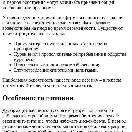
В период обострения могут возникать признаки общей
интоксикации организма.
У новорожденных, изменение формы желчного пузыря, не
связанное с наследственностью, может быть вызвано
воздействием на плод во время беременности. Существуют
такие отрицательные факторы:
Прием матерью недозволенных в этот период
препаратов;
Курение или продолжительное пребывание в обществе
курящего;
Невылеченные хронические заболевания;
Злоупотребление спиртными напитками.
Наибольшая вероятность нанести вред ребенку – в первом
триместре. Впоследствии риски снижаются.
Особенности питания
Деформация желчного пузыря не требует постоянного
соблюдения строгой диеты. Во время обострения следует
ограничить питание, чтобы избежать дискомфорта. В период
ремиссии можно постепенно вводить новые блюда в рацион,
наблюдая за реакцией организма. Острое, кислое, жирное и