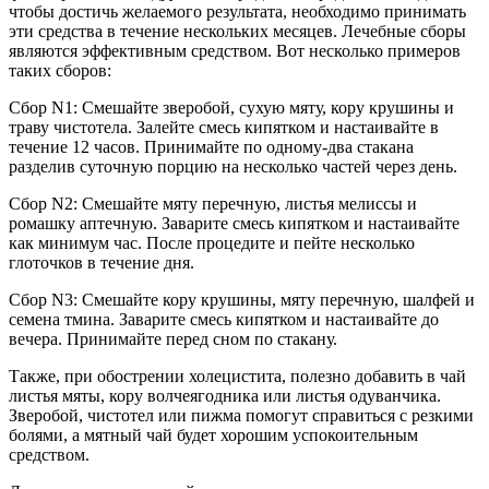
чтобы достичь желаемого результата, необходимо принимать
эти средства в течение нескольких месяцев. Лечебные сборы
являются эффективным средством. Вот несколько примеров
таких сборов:
Сбор N1: Смешайте зверобой, сухую мяту, кору крушины и
траву чистотела. Залейте смесь кипятком и настаивайте в
течение 12 часов. Принимайте по одному-два стакана
разделив суточную порцию на несколько частей через день.
Сбор N2: Смешайте мяту перечную, листья мелиссы и
ромашку аптечную. Заварите смесь кипятком и настаивайте
как минимум час. После процедите и пейте несколько
глоточков в течение дня.
Сбор N3: Смешайте кору крушины, мяту перечную, шалфей и
семена тмина. Заварите смесь кипятком и настаивайте до
вечера. Принимайте перед сном по стакану.
Также, при обострении холецистита, полезно добавить в чай
листья мяты, кору волчеягодника или листья одуванчика.
Зверобой, чистотел или пижма помогут справиться с резкими
болями, а мятный чай будет хорошим успокоительным
средством.