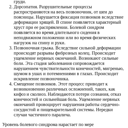
груди.
Дорсопатия. Разрушительные процессы
распространяются на весь позвоночник, от шеи до
поясницы. Нарушается фиксация позвонков вследствие
деформации хрящей. В спине появляется характерный
хруст при ее распрямлении. Болевой синдром
появляется во время длительного сидения в
неподвижном положении или во время физических
нагрузок на спину и руки.
Позвоночная грыжа. Вследствие сильной деформации
происходят разрывы фиброзных колец. Происходит
ущемление нервных окончаний. Возникают сильные
боли. Эта стадия заболевания сопровождается
нарушением чувствительности конечностей, мигренью,
шумом в ушах и потемнениями в глазах. Происходит
искривление позвоночника.
Смещение позвонков. Этот процесс приводит к
возникновению различных осложнений, таких, как
кифоз и сколиоз. Наблюдаются потери сознания, отказ
конечностей и сильнейшая боль. Ущемление нервных
окончаний провоцирует нарушения работы сердечно-
сосудистой и пищеварительной системы. Нередки
случаи частичного паралича.
Уровень болевого синдрома нарастает по мере