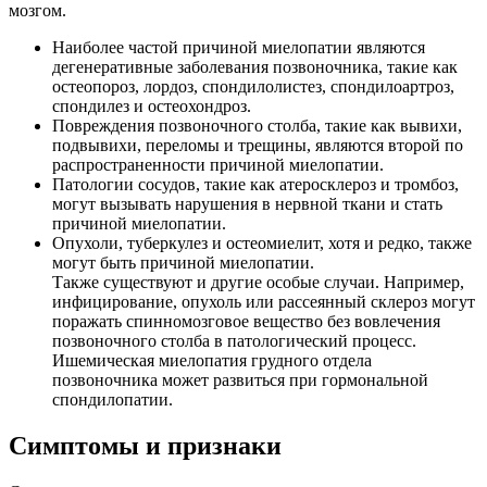
мозгом.
Наиболее частой причиной миелопатии являются
дегенеративные заболевания позвоночника, такие как
остеопороз, лордоз, спондилолистез, спондилоартроз,
спондилез и остеохондроз.
Повреждения позвоночного столба, такие как вывихи,
подвывихи, переломы и трещины, являются второй по
распространенности причиной миелопатии.
Патологии сосудов, такие как атеросклероз и тромбоз,
могут вызывать нарушения в нервной ткани и стать
причиной миелопатии.
Опухоли, туберкулез и остеомиелит, хотя и редко, также
могут быть причиной миелопатии.
Также существуют и другие особые случаи. Например,
инфицирование, опухоль или рассеянный склероз могут
поражать спинномозговое вещество без вовлечения
позвоночного столба в патологический процесс.
Ишемическая миелопатия грудного отдела
позвоночника может развиться при гормональной
спондилопатии.
Симптомы и признаки