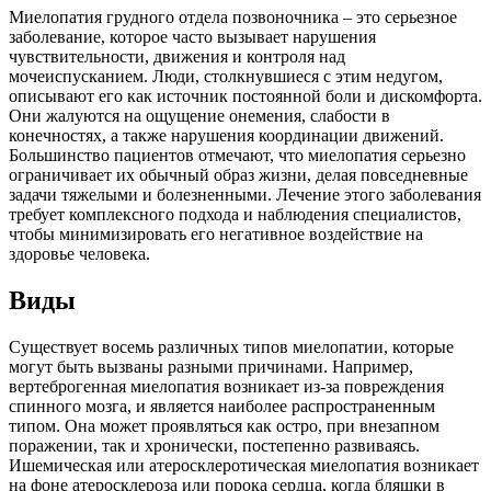
Миелопатия грудного отдела позвоночника – это серьезное
заболевание, которое часто вызывает нарушения
чувствительности, движения и контроля над
мочеиспусканием. Люди, столкнувшиеся с этим недугом,
описывают его как источник постоянной боли и дискомфорта.
Они жалуются на ощущение онемения, слабости в
конечностях, а также нарушения координации движений.
Большинство пациентов отмечают, что миелопатия серьезно
ограничивает их обычный образ жизни, делая повседневные
задачи тяжелыми и болезненными. Лечение этого заболевания
требует комплексного подхода и наблюдения специалистов,
чтобы минимизировать его негативное воздействие на
здоровье человека.
Виды
Существует восемь различных типов миелопатии, которые
могут быть вызваны разными причинами. Например,
вертеброгенная миелопатия возникает из-за повреждения
спинного мозга, и является наиболее распространенным
типом. Она может проявляться как остро, при внезапном
поражении, так и хронически, постепенно развиваясь.
Ишемическая или атеросклеротическая миелопатия возникает
на фоне атеросклероза или порока сердца, когда бляшки в