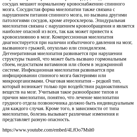
сосудах мешают нормальному кровоснабжению спинного
мозга. Сосудистая форма миелопатии также связана с
нарушением питания спинного мозга, но вызвана другими
патологиями сосудов, кроме атеросклероза. Эпидуральная
миелопатия связана с нарушением кровообращения и является
наиболее опасной из всех, так как может привести к
кровоизлиянию в мозг. Компрессионная миелопатия
диагностируется при наличии избыточного давления на мозг,
вызванного грыжей, опухолью или спондилезом.
Дегенеративная миелопатия развивается при нарушении
структуры тканей, что может быть вызвано гормональным
сбоем, недостатком витаминов или сбоем в эндокринной
системе. Инфекционная миелопатия развивается при
инфицировании спинного мозга бактериями или
микроорганизмами. Очаговая миелопатия – редкий тип,
который возникает только при воздействии радиоактивных
веществ на мозг. Учитывая такое разнообразие типов и
причин миелопатии, понятно, что лечение миелопатии
грудного отдела позвоночника должно быть индивидуальным
для каждого случая. Кроме того, в зависимости от типа
миелопатии, болезнь вызывает различные изменения и
представляет разную опасность.
https://www.youtube.com/embed/4LfOo7Mslt0