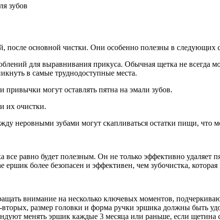
ой, после основной чистки. Они особенно полезны в следующих с
блений для выравнивания прикуса. Обычная щетка не всегда мож
никнуть в самые труднодоступные места.
и привычки могут оставлять пятна на эмали зубов.
и их очистки.
между неровными зубами могут скапливаться остатки пищи, что 
 все равно будет полезным. Он не только эффективно удаляет пя
ае ершик более безопасен и эффективен, чем зубочистка, которая
ращать внимание на несколько ключевых моментов, подчеркивают
-вторых, размер головки и форма ручки эршика должны быть уд
ендуют менять эршик каждые 3 месяца или раньше, если щетина