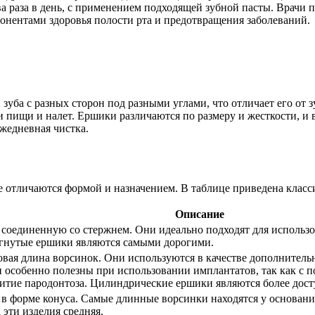
ва раза в день, с применением подходящей зубной пасты. Врачи
онентами здоровья полости рта и предотвращения заболеваний.
уба с разных сторон под разными углами, что отличает его от 
 пищи и налет. Ершики различаются по размеру и жесткости, и 
ежедневная чистка.
е отличаются формой и назначением. В таблице приведена клас
Описание
соединенную со стержнем. Они идеально подходят для использов
зогнутые ершики являются самыми дорогими.
вая длина ворсинок. Они используются в качестве дополнительн
Они особенно полезны при использовании имплантатов, так как 
витие пародонтоза. Цилиндрические ершики являются более дос
форме конуса. Самые длинные ворсинки находятся у основания,
эти изделия средняя.