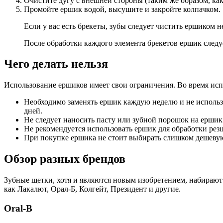
Очистите дугу с внешней стороны (таким же образом, как 
Промойте ершик водой, высушите и закройте колпачком.
Если у вас есть брекеты, зубы следует чистить ершиком 
После обработки каждого элемента брекетов ершик следу
Чего делать нельзя
Использование ершиков имеет свои ограничения. Во время исп
Необходимо заменять ершик каждую неделю и не использо
дней.
Не следует наносить пасту или зубной порошок на ершик
Не рекомендуется использовать ершик для обработки рез
При покупке ершика не стоит выбирать слишком дешевую
Обзор разных брендов
Зубные щетки, хотя и являются новым изобретением, набирают
как Лакалют, Орал-Б, Колгейт, Президент и другие.
Oral-B