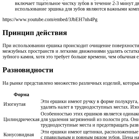
включает тщательное чистку зубов в течение 2-3 минут д
использование эршика для зубов являются важными комп
https://www.youtube.com/embed/3JbEH7nh4Pg
Принцип действия
При использовании ершика происходит очищение поверхности з
межзубных пространств и легкими движениями удалять остатки
зубного камня, хотя это требует больше времени, чем обычная 
Разновидности
На рынке представлено множество различных изделий, которы
Форма
Эти ершики имеют ручку в форме полукруга, 
Изогнутая
удалять налет в труднодоступных местах. И
Особенностью этих ершиков является одинако
Цилиндрическая
для удаления загрязнений из полости рта. 
труднодоступные места и предотвращать раз
Эти ершики имеют щетинки, расположенные в 
Конусовидная
с правильным и ровным рядом зубов. Цена на 