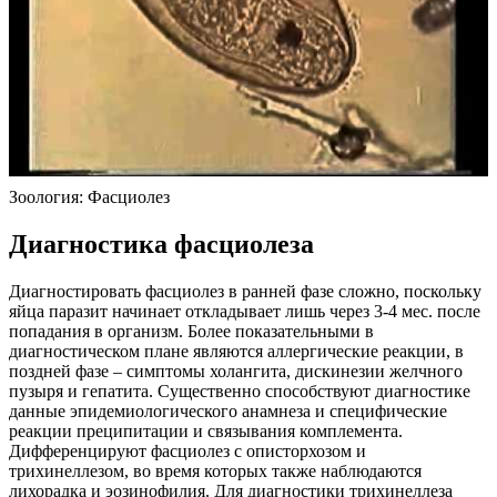
Зоология: Фасциолез
Диагностика фасциолеза
Диагностировать фасциолез в ранней фазе сложно, поскольку
яйца паразит начинает откладывает лишь через 3-4 мес. после
попадания в организм. Более показательными в
диагностическом плане являются аллергические реакции, в
поздней фазе – симптомы холангита, дискинезии желчного
пузыря и гепатита. Существенно способствуют диагностике
данные эпидемиологического анамнеза и специфические
реакции преципитации и связывания комплемента.
Дифференцируют фасциолез с описторхозом и
трихинеллезом, во время которых также наблюдаются
лихорадка и эозинофилия. Для диагностики трихинеллеза