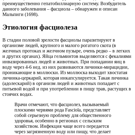
преимущественно гепатобиллиарную систему. Возбудитель
данного заболевания – фасциола – обнаружен и описан
Мальпиги (1698).
Этиология фасциолеза
В стадии половой зрелости фасциолы паразитируют в
организме людей, крупного и малого рогатого скота (в
желчных протоках и желчном пузыре, очень редко – в легких
и других органах). Яйца гельминтов выделяются с фекалиями
инвазированных людей и животных. При попадании яиц в
воду через 4-6 нед. из них развиваются личинки-мирацидии,
проникающие в моллюски. Из моллюска выходит хвостатая
личинка-церкарий, которая инкапсулируется. Такая личинка
(адолескарий) в организм людей и животных попадает с
питьевой водой и при употреблении в пищу трав, растущих в
стоячих водах.
Врачи отмечают, что фасциолез, вызываемый
плоскими червями рода Fasciola, представляет
собой серьезную проблему для общественного
здоровья, особенно в регионах с сельским
хозяйством. Инфекция чаще всего передается
через загрязненную воду или пищу, что делает