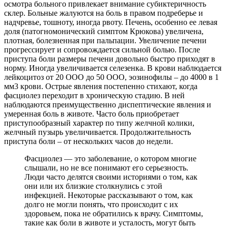
осмотра больного привлекает внимание субиктеричность
склер. Больные жалуются на боль в правом подреберье и
надчревье, тошноту, иногда рвоту. Печень, особенно ее левая
доля (патогномонический симптом Крюкова) увеличена,
плотная, болезненная при пальпации. Увеличение печени
прогрессирует и сопровождается сильной болью. После
приступа боли размеры печени довольно быстро приходят в
норму. Иногда увеличивается селезенка. В крови наблюдается
лейкоцитоз от 20 ООО до 50 ООО, эозинофилы – до 4000 в 1
мм3 крови. Острые явления постепенно стихают, когда
фасциолез переходит в хроническую стадию. В ней
наблюдаются преимущественно диспептические явления и
умеренная боль в животе. Часто боль приобретает
приступообразный характер по типу желчной колики,
желчный пузырь увеличивается. Продолжительность
приступа боли – от нескольких часов до недели.
Фасциолез — это заболевание, о котором многие
слышали, но не все понимают его серьезность.
Люди часто делятся своими историями о том, как
они или их близкие столкнулись с этой
инфекцией. Некоторые рассказывают о том, как
долго не могли понять, что происходит с их
здоровьем, пока не обратились к врачу. Симптомы,
такие как боли в животе и усталость, могут быть