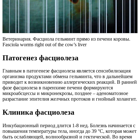
Ветеринария. Фасциола гельминт прямо из печени коровы.
Fasciola worms right out of the cow’s liver
Патогенез фасциолеза
Главным в патогенезе фасциолеза является сенсибилизация
организма продуктами обмена гельминта, что в дальнейшем
приводит к возникновению аллергических реакций. В ранней
фазе фасциолеза в паренхиме печени формируются
микроабсцессы и микронекрозы, позднее – аденоматозное
разрастание эпителия желчных протоков и гнойный холангит.
Клиника фасциолеза
Инкубационный период длится 1-8 нед. Болезнь начинается с
повышения температуры тела, иногда до 39 °С, которая может
быть ослабляющей, волнообразной и гектической. Во время