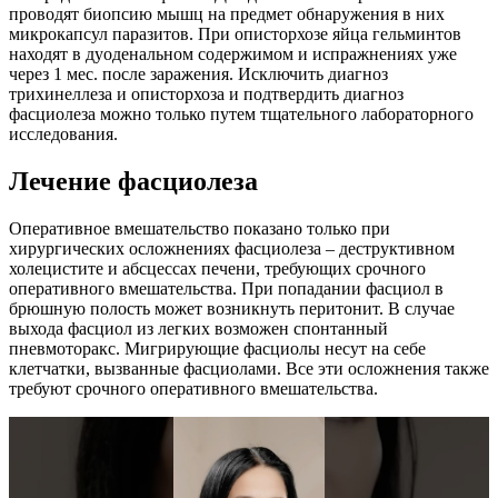
проводят биопсию мышц на предмет обнаружения в них
микрокапсул паразитов. При описторхозе яйца гельминтов
находят в дуоденальном содержимом и испражнениях уже
через 1 мес. после заражения. Исключить диагноз
трихинеллеза и описторхоза и подтвердить диагноз
фасциолеза можно только путем тщательного лабораторного
исследования.
Лечение фасциолеза
Оперативное вмешательство показано только при
хирургических осложнениях фасциолеза – деструктивном
холецистите и абсцессах печени, требующих срочного
оперативного вмешательства. При попадании фасциол в
брюшную полость может возникнуть перитонит. В случае
выхода фасциол из легких возможен спонтанный
пневмоторакс. Мигрирующие фасциолы несут на себе
клетчатки, вызванные фасциолами. Все эти осложнения также
требуют срочного оперативного вмешательства.