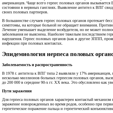
американцев. Чаще всего герпес половых органов вызывается 
состоянии в нервных ганглиях. Выявление антител к ВПГ сви
своих половых партнеров.
В большинстве случаев герпес половых органов протекает бе
симптомы, на которые больной не обращает внимания. Против
Лечение уменьшает выделение возбудителя, но не может полн
заболевания не выяснена. Наиболее тяжелым последствием гер
нарушения. Герпес половых органов (как и другие ЗППП, про
инфекции при половых контактах.
Эпидемиология нерпеса половых орган
Заболеваемость и распространенность
В 1978 г. антитела к ВПГ типа 2 выявляли у 17% американцев, 
несколько миллионов больных герпесом половых органов, вызв
до 200 000 в середине 90-х гг. XX века. Это обусловлено как у
Пути заражения
Для герпеса половых органов характерен контактый механизм 
заражение новорожденных во время родов, особенно при перви
герпетическое поражение пальца и герпетический конъюнктиви