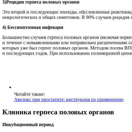
3)Рецидив герпеса половых органов
Это второй и последующие эпизоды, обусловленные реактиваци
неврологических и общих симптомов. В 90% случаев рецидив г
4) Бессимптомная инфекция
Большинство случаев герпеса половых органов (включая перв
и течение с невыявлеиными или неправильно расцененными симп
которых уже был герпес половых органов. Методом посева ВПГ 
и последующих годов. При использовании полимеразной цепно
Читайте также:
Авелокс при простатите: инструкция по применению
Клиника герпеса половых органов
Инкубационный период