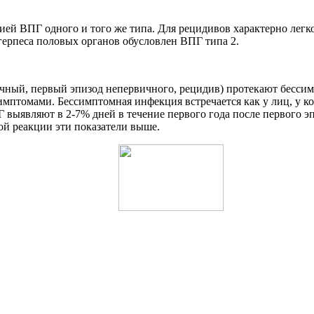
ей ВПГ одного и того же типа. Для рецидивов характерно легко
ерпеса половых органов обусловлен ВПГ типа 2.
ичный, первый эпизод непервичного, рецидив) протекают бесси
томами. Бессимптомная инфекция встречается как у лиц, у кото
выявляют в 2-7% дней в течение первого года после первого эп
й реакции эти показатели выше.