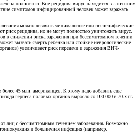
лечена полностью. Вне рецидива вирус находится в латентном
утствие симптомов инфицированный человек может заражать
аболевания можно выявить минимальные или неспецифические
т риск рецидива, но не могут полностью уничтожить вирус.
тов в снижении риска заражения при бессимптомном течении
может вызвать смерть ребенка или стойкие неврологические
рганов) увеличивает риск передачи и заражения ВИЧ-
о более 45 млн. американцев. К этому надо добавить еще
зода герпеса половых органов выросло со 100 000 в 70-х гг.
 от лиц с бессимптомным течением заболевания. Возможно
утоинокуляция и больничная инфекция (например,