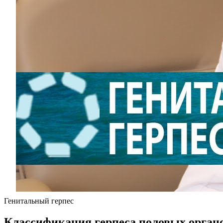
Генитальный герпес
Классификация герпеса половых орган