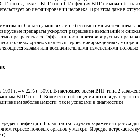
ВПГ типа 2, реже – ВПГ типа 1. Инфекция ВПГ не может быть из
детельствует об инфицировании человека. При этом даже в отс
ссимптомно. Однако у многих лиц с бессимптомным течением з
овирусные препараты ускоряют разрешение высыпаний н снижаю
остью прекратить его. Эффективность противовирусных препара
песа половых органов является герпес новорожденных, который 
являющиеся язвами или воспалительными изменениями половых о
ов
в 1991 г. – у 22% (+30%). В настоящее время ВПГ типа 2 заражен
анным ВПГ типа 1. Количество обращений по поводу первого эпи
величением заболеваемости, так и успехами в диагностике.
передачи инфекции. Большинство случаев заражения происходят
чном герпесе половых органов у матери. Изредка встречается а
т).