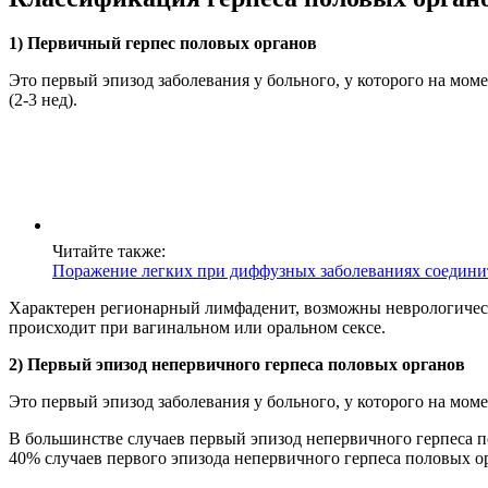
1) Первичный герпес половых органов
Это первый эпизод заболевания у больного, у которого на мом
(2-3 нед).
Читайте также:
Поражение легких при диффузных заболеваниях соедини
Характерен регионарный лимфаденит, возможны неврологическ
происходит при вагинальном или оральном сексе.
2) Первый эпизод непервичного герпеса половых органов
Это первый эпизод заболевания у больного, у которого на моме
В большинстве случаев первый эпизод непервичного герпеса 
40% случаев первого эпизода непервичного герпеса половых о