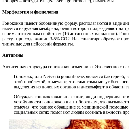
Гонорея – возбудитель (Neisseria gonorrhoeae), симптомы
Морфология и физиология
Гонококки имеют бобовидную форму, располагаются в виде дип
имеется наружная мембрана, белки которой подразделяют на т
своим антигенным свойствам (16 антигенных вариантов). Гоно
растут при содержании 3-5% СО2. На асцитагаре образуют про
типичные для нейссерий ферменты.
Антигены
Антигенная структура гонококков изменчива. Это связано с 
Гонококк, или Neisseria gonorrhoeae, является бактери
этой проблемой, отмечают, что симптомы могут быть нео
выделения из половых органов и дискомфорт в области та
Обсуждая гонококковые инфекции, люди подчеркивают ва
устойчивости гонококков к антибиотикам, что вызывает 
отмечая, что раннее обращение за медицинской помощью
социальных сетях помогают людям осознать важность про