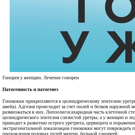
Гонорея у женщин. Лечение гонореи
Патогенность и патогенез
Гонококки прикрепляются к цилиндрическому эпителию уретры
амеба). Адгезия происходит за счет пилей и белков наружной 
размножаться в них. Липоолигосахаридная часть клеточной ст
цилиндрического эпителия слизистой уретры, а у женщин и эн
приводит к развитию острого уретрита, цервицита и поражени
экстрагенитальной локализации гонококки могут повреждать 
прохождения родовых путей матери, больной гонореей.