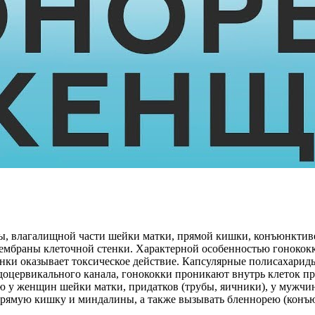
, влагалищной части шейки матки, прямой кишки, конъюнктиве 
мембраны клеточной стенки. Характерной особенностью гонококк
енки оказывает токсическое действие. Капсулярные полисахарид
доцервикального канала, гонококки проникают внутрь клеток п
ю у женщин шейки матки, придатков (трубы, яичники), у мужчи
прямую кишку и миндалины, а также вызывать бленнорею (конъ