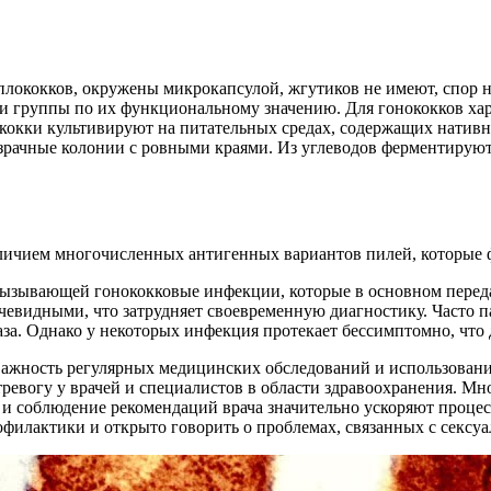
лококков, окружены микрокапсулой, жгутиков не имеют, спор н
ри группы по их функциональному значению. Для гонококков хар
кокки культивируют на питательных средах, содержащих нативн
зрачные колонии с ровными краями. Из углеводов ферментируют 
наличием многочисленных антигенных вариантов пилей, которые 
ей, вызывающей гонококковые инфекции, которые в основном пер
чевидными, что затрудняет своевременную диагностику. Часто 
за. Однако у некоторых инфекция протекает бессимптомно, что 
жность регулярных медицинских обследований и использования
тревогу у врачей и специалистов в области здравоохранения. Мн
 и соблюдение рекомендаций врача значительно ускоряют процес
филактики и открыто говорить о проблемах, связанных с сексу