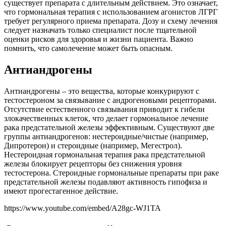
существует препарата с длительным действием. Это означает,
что гормональная терапия с использованием агонистов ЛГРГ
требует регулярного приема препарата. Дозу и схему лечения
следует назначать только специалист после тщательной
оценки рисков для здоровья и жизни пациента. Важно
помнить, что самолечение может быть опасным.
Антиандрогены
Антиандрогены – это вещества, которые конкурируют с
тестостероном за связывание с андрогеновыми рецепторами.
Отсутствие естественного связывания приводит к гибели
злокачественных клеток, что делает гормональное лечение
рака предстательной железы эффективным. Существуют две
группы антиандрогенов: нестероидные/чистые (например,
Дипротерон) и стероидные (например, Мегестрол).
Нестероидная гормональная терапия рака предстательной
железы блокирует рецепторы без снижения уровня
тестостерона. Стероидные гормональные препараты при раке
предстательной железы подавляют активность гипофиза и
имеют прогестагенное действие.
https://www.youtube.com/embed/A28gc-WJ1TA