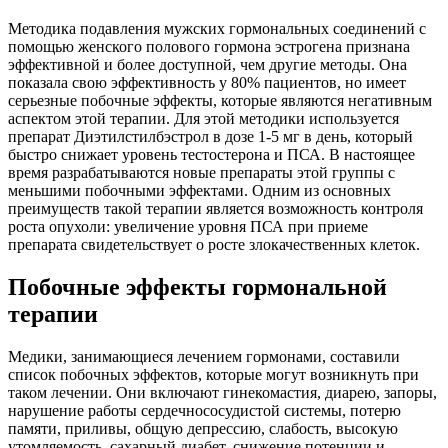
Методика подавления мужских гормональных соединений с
помощью женского полового гормона эстрогена признана
эффективной и более доступной, чем другие методы. Она
показала свою эффективность у 80% пациентов, но имеет
серьезные побочные эффекты, которые являются негативным
аспектом этой терапии. Для этой методики используется
препарат Диэтилстилбэстрол в дозе 1-5 мг в день, который
быстро снижает уровень тестостерона и ПСА. В настоящее
время разрабатываются новые препараты этой группы с
меньшими побочными эффектами. Одним из основных
преимуществ такой терапии является возможность контроля
роста опухоли: увеличение уровня ПСА при приеме
препарата свидетельствует о росте злокачественных клеток.
Побочные эффекты гормональной
терапии
Медики, занимающиеся лечением гормонами, составили
список побочных эффектов, которые могут возникнуть при
таком лечении. Они включают гинекомастия, диарею, запоры,
нарушение работы сердечнососудистой системы, потерю
памяти, приливы, общую депрессию, слабость, высокую
утомляемость, сахарный диабет, снижение потенции и