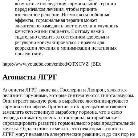
возможные последствия гормональной терапии
перед началом лечения, чтобы принять
взвешенное решение. Несмотря на побочные
эффекты, гормональная терапия может
значительно замедлить рост опухоли и улучшить
качество жизни пациента. Поэтому важно
тщательно следить за состоянием здоровья и
регулярно консультироваться с врачом для
коррекции лечения и минимизации негативных
последствий.
https://www.youtube.com/embed/QTXCVZ_jBEc
Агонисты ЛГРГ
Агонисты ЛГРГ, такие как Госелерин и Люпрон, являются
релизинг-гормонами, которые синтезируются гипоталамусом.
Они играют важную роль в выработке лютеинизирующего
гормона в гипофизе. Принятие этих препаратов позволяет
замедлить естественную выработку гормона, что в свою
очередь снижает уровень тестостерона, который может
спровоцировать развитие гормонального рака предстательной
железы. Однако стоит отметить, что некоторые агонисты
ЛГРГ могут вызывать аллергические реакции, и до сих пор не