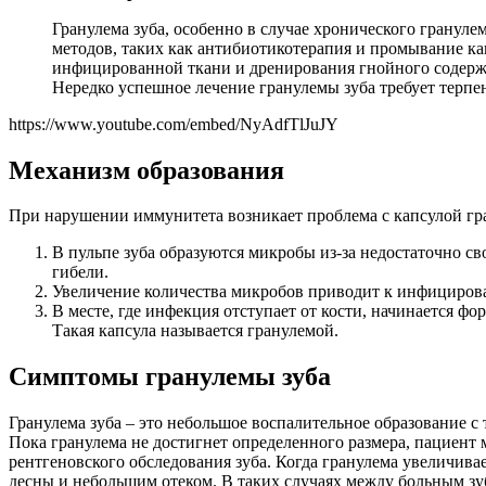
Гранулема зуба, особенно в случае хронического гранул
методов, таких как антибиотикотерапия и промывание ка
инфицированной ткани и дренирования гнойного содержим
Нередко успешное лечение гранулемы зуба требует терпе
https://www.youtube.com/embed/NyAdfTlJuJY
Механизм образования
При нарушении иммунитета возникает проблема с капсулой гр
В пульпе зуба образуются микробы из-за недостаточно с
гибели.
Увеличение количества микробов приводит к инфициров
В месте, где инфекция отступает от кости, начинается ф
Такая капсула называется гранулемой.
Симптомы гранулемы зуба
Гранулема зуба – это небольшое воспалительное образование с 
Пока гранулема не достигнет определенного размера, пациент 
рентгеновского обследования зуба. Когда гранулема увеличивае
десны и небольшим отеком. В таких случаях между больным зуб