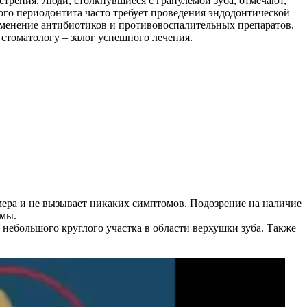
острения. Люди, столкнувшиеся с гранулемой зуба, отмечают,
ого периодонтита часто требует проведения эндодонтической
именение антибиотиков и противовоспалительных препаратов.
стоматологу – залог успешного лечения.
змера и не вызывает никаких симптомов. Подозрение на наличие
емы.
небольшого круглого участка в области верхушки зуба. Также