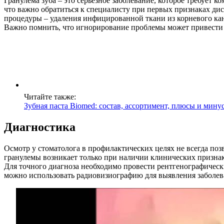
Гранулема зуба – это серьезное заболевание, которое требует 
что важно обратиться к специалисту при первых признаках дис
процедуры – удаления инфицированной ткани из корневого кан
Важно помнить, что игнорирование проблемы может привести 
Читайте также:
Зубная паста Biomed: состав, ассортимент, плюсы и мину
Диагностика
Осмотр у стоматолога в профилактических целях не всегда поз
гранулемы возникает только при наличии клинических призна
Для точного диагноза необходимо провести рентгенографически
можно использовать радиовизиографию для выявления заболев