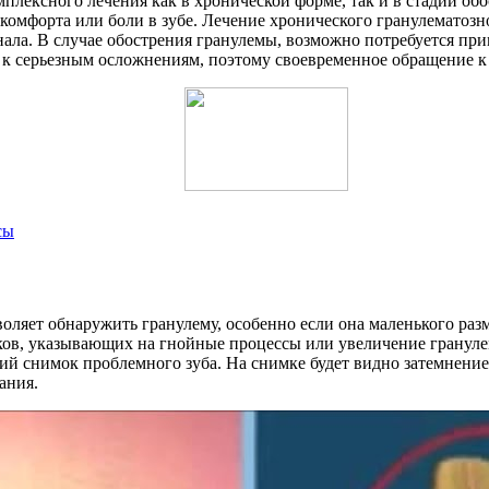
комплексного лечения как в хронической форме, так и в стадии об
комфорта или боли в зубе. Лечение хронического гранулематозн
ала. В случае обострения гранулемы, возможно потребуется пр
к серьезным осложнениям, поэтому своевременное обращение к 
сы
воляет обнаружить гранулему, особенно если она маленького ра
ков, указывающих на гнойные процессы или увеличение гранул
й снимок проблемного зуба. На снимке будет видно затемнение 
ания.