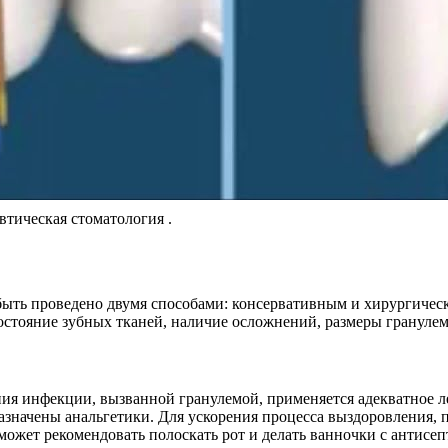
втическая стоматология .
ыть проведено двумя способами: консервативным и хирургическ
 состояние зубных тканей, наличие осложнений, размеры гранул
ния инфекции, вызванной гранулемой, применяется адекватное л
значены анальгетики. Для ускорения процесса выздоровления, п
может рекомендовать полоскать рот и делать ванночки с антис