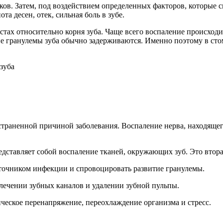
аков. Затем, под воздействием определенных факторов, которые 
та десен, отек, сильная боль в зубе.
естах относительно корня зуба. Чаще всего воспаление происход
е гранулемы зуба обычно задерживаются. Именно поэтому в стом
страненной причиной заболевания. Воспаление нерва, находяще
дставляет собой воспаление тканей, окружающих зуб. Это втор
сточником инфекции и спровоцировать развитие гранулемы.
лечении зубных каналов и удалении зубной пульпы.
ическое перенапряжение, переохлаждение организма и стресс.