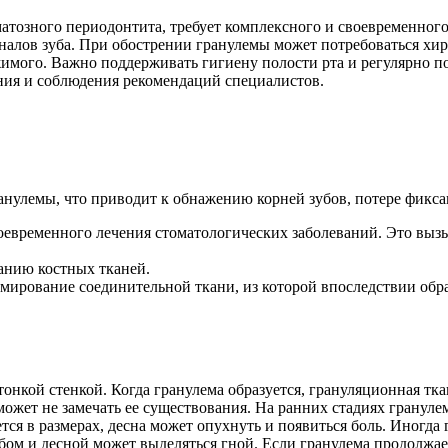
ематозного периодонтита, требует комплексного и своевременног
налов зуба. При обострении гранулемы может потребоваться хир
ого. Важно поддерживать гигиену полости рта и регулярно пос
ния и соблюдения рекомендаций специалистов.
анулемы, что приводит к обнажению корней зубов, потере фикс
воевременного лечения стоматологических заболеваний. Это вызы
анию костных тканей.
ормирование соединительной ткани, из которой впоследствии обра
тонкой стенкой. Когда гранулема образуется, грануляционная тк
может не замечать ее существования. На ранних стадиях гранул
тся в размерах, десна может опухнуть и появиться боль. Иногда
ом и десной может выделяться гной. Если гранулема продолжает