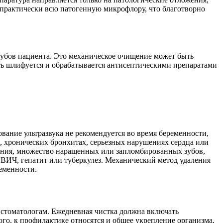
т практически всю патогенную микрофлору, что благотворно
зубов пациента. Это механическое очищение может быть
ть шлифуется и обрабатывается антисептическими препаратами
ание ультразвука не рекомендуется во время беременности,
х, хронических бронхитах, серьезных нарушениях сердца или
трения, множество наращенных или запломбированных зубов,
к ВИЧ, гепатит или туберкулез. Механический метод удаления
еменности.
 стоматологам. Ежедневная чистка должна включать
того, к профилактике относятся и общее укрепление организма,