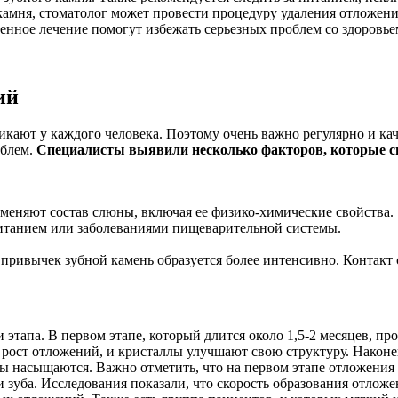
камня, стоматолог может провести процедуру удаления отложен
енное лечение помогут избежать серьезных проблем со здоровье
ий
икают у каждого человека. Поэтому очень важно регулярно и ка
облем.
Специалисты выявили несколько факторов, которые сп
 меняют состав слюны, включая ее физико-химические свойства.
танием или заболеваниями пищеварительной системы.
привычек зубной камень образуется более интенсивно. Контакт
этапа. В первом этапе, который длится около 1,5-2 месяцев, п
ит рост отложений, и кристаллы улучшают свою структуру. Наконе
лы насыщаются. Важно отметить, что на первом этапе отложени
зуба. Исследования показали, что скорость образования отложе