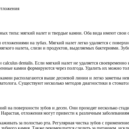
ых типа: мягкий налет и твердые камни. Оба вида имеют свои 
тложениями на зубах. Мягкий налет легко удаляется с поверхнос
мягкого налета, слизи и продуктов, выделяемых бактериями. Зуб
lculus dentalis. Если мягкий налет не удаляется своевременно и
ценные камни формируются через полгода. Удалить их можно тол
е камни располагаются выше десневой линии и легко заметны н
матолога. Существуют несколько методов диагностики в стомато
 на поверхности зубов и десен. Они проходят несколько стадий
Нарастая, отложения могут привести к различным заболеваниям 
аживать за полостью рта. Регулярная чистка зубов с применени
 зубного камня. Также рекомендуется следить за питанием, искл