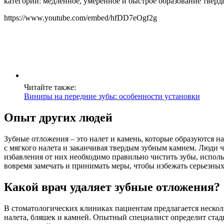
категории: медленное, умеренное и быстрое образование тверд
https://www.youtube.com/embed/hfDD7eOgf2g
Читайте также:
Виниры на передние зубы: особенности установки
Опыт других людей
Зубные отложения – это налет и камень, которые образуются н
с мягкого налета и заканчивая твердым зубным камнем. Люди ч
избавления от них необходимо правильно чистить зубы, испол
вовремя замечать и принимать меры, чтобы избежать серьезных
Какой врач удаляет зубные отложения?
В стоматологических клиниках пациентам предлагается несколь
налета, бляшек и камней. Опытный специалист определит стад