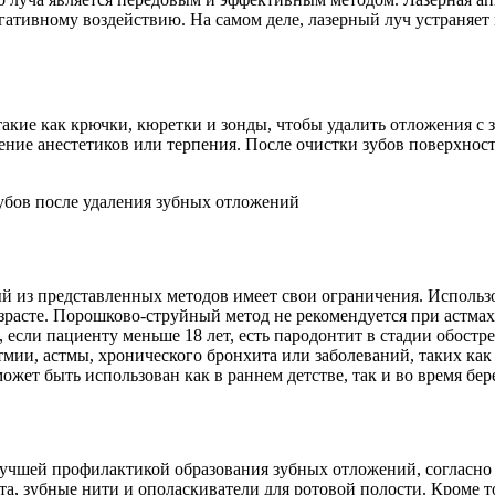
егативному воздействию. На самом деле, лазерный луч устраняе
акие как крючки, кюретки и зонды, чтобы удалить отложения с 
ние анестетиков или терпения. После очистки зубов поверхнос
 из представленных методов имеет свои ограничения. Использов
озрасте. Порошково-струйный метод не рекомендуется при астма
, если пациенту меньше 18 лет, есть пародонтит в стадии обос
тмии, астмы, хронического бронхита или заболеваний, таких ка
ет быть использован как в раннем детстве, так и во время бер
лучшей профилактикой образования зубных отложений, согласно
ста, зубные нити и ополаскиватели для ротовой полости. Кроме 