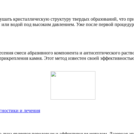
рушать кристаллическую структуру твердых образований, что при
 или водой под высоким давлением. Уже после первой процедуры
несения смеси абразивного компонента и антисептического раст
 прикрепления камня. Этот метод известен своей эффективностью
гностики и лечения
о луча является передовым и эффективным методом. Лазерная ап