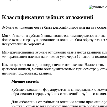
Классификация зубных отложений
Зубные отложения могут быть классифицированы на два основн
Мягкий налет и зубная бляшка являются неминерализованными о
более вязкое и гранулированное отложение. Она образуется из 
искусственным коронкам.
Минерализованные зубные отложения называются камнями или ca
минерализация пленки начинается уже через 12 часов, а полно
Камни делятся на над- и поддесневые отложения. Наддесневы
десневой линией, можно обнаружить только при осмотре у сто
наличие поддесневых камней.
Мнение врачей:
Зубные отложения формируются из минеральных отложений
образования твердых зубных отложений – зубного камня. 
Для избавления от зубных отложений важно правильно ух
чистка у стоматолога помогут предотвратить образование