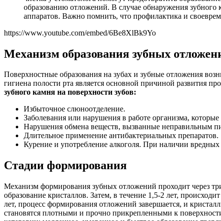
образованию отложений. В случае обнаружения зубного 
аппаратов. Важно помнить, что профилактика и своеврем
https://www.youtube.com/embed/6Be8XlBk9Yo
Механизм образования зубных отложен
Поверхностные образования на зубах и зубные отложения возн
гигиена полости рта является основной причиной развития пр
зубного камня на поверхности зубов:
Избыточное слюноотделение.
Заболевания или нарушения в работе организма, которые
Нарушения обмена веществ, вызванные неправильным пи
Длительное применение антибактериальных препаратов.
Курение и употребление алкоголя. При наличии вредных 
Стадии формирования
Механизм формирования зубных отложений проходит через три 
образование кристаллов. Затем, в течение 1,5-2 лет, происход
лет, процесс формирования отложений завершается, и кристал
становятся плотными и прочно прикрепленными к поверхности 