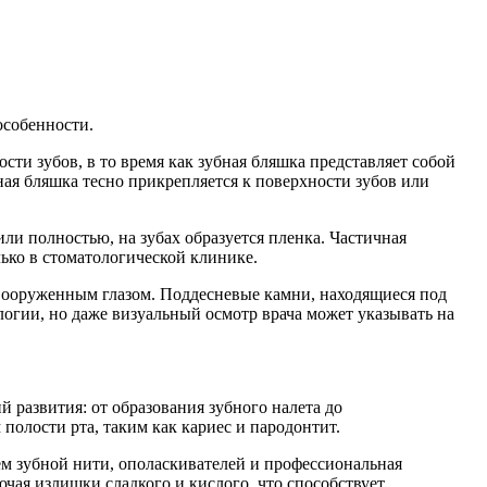
особенности.
ти зубов, в то время как зубная бляшка представляет собой
ная бляшка тесно прикрепляется к поверхности зубов или
ли полностью, на зубах образуется пленка. Частичная
ько в стоматологической клинике.
евооруженным глазом. Поддесневые камни, находящиеся под
логии, но даже визуальный осмотр врача может указывать на
 развития: от образования зубного налета до
полости рта, таким как кариес и пародонтит.
ем зубной нити, ополаскивателей и профессиональная
ючая излишки сладкого и кислого, что способствует