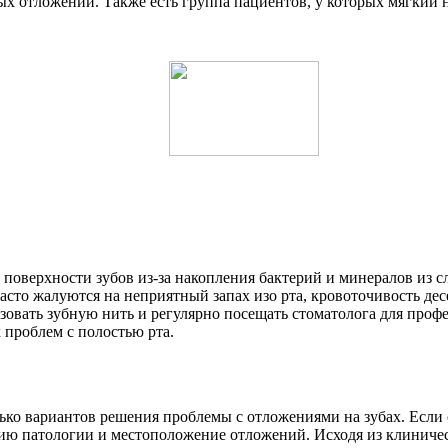
ых отложений. Также есть группа пациентов, у которых мягкий 
а поверхности зубов из-за накопления бактерий и минералов из
асто жалуются на неприятный запах изо рта, кровоточивость дес
ьзовать зубную нить и регулярно посещать стоматолога для про
 проблем с полостью рта.
ко вариантов решения проблемы с отложениями на зубах. Если о
ию патологии и местоположение отложений. Исходя из клиничес