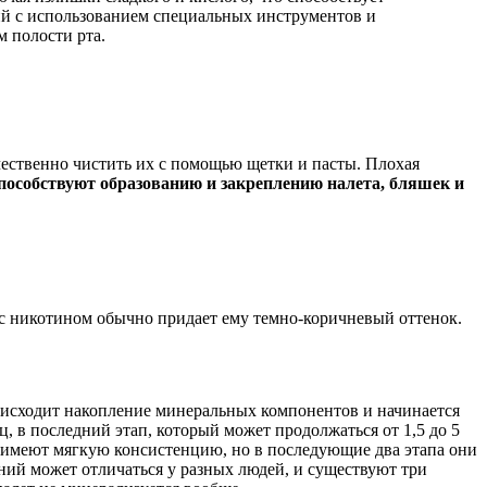
ий с использованием специальных инструментов и
м полости рта.
чественно чистить их с помощью щетки и пасты. Плохая
особствуют образованию и закреплению налета, бляшек и
 с никотином обычно придает ему темно-коричневый оттенок.
роисходит накопление минеральных компонентов и начинается
ц, в последний этап, который может продолжаться от 1,5 до 5
я имеют мягкую консистенцию, но в последующие два этапа они
ний может отличаться у разных людей, и существуют три