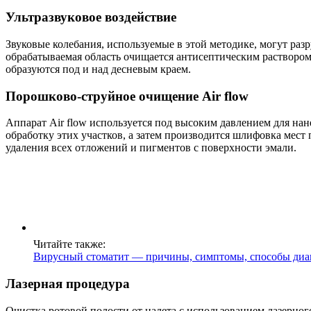
Ультразвуковое воздействие
Звуковые колебания, используемые в этой методике, могут раз
обрабатываемая область очищается антисептическим раствором
образуются под и над десневым краем.
Порошково-струйное очищение Air flow
Аппарат Air flow используется под высоким давлением для на
обработку этих участков, а затем производится шлифовка мест
удаления всех отложений и пигментов с поверхности эмали.
Читайте также:
Вирусный стоматит — причины, симптомы, способы диа
Лазерная процедура
Очистка ротовой полости от налета с использованием лазерног