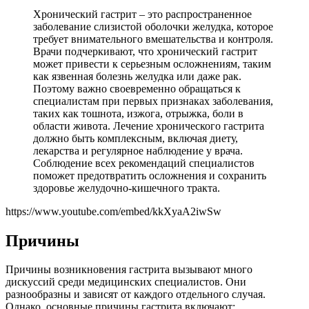
Хронический гастрит – это распространенное
заболевание слизистой оболочки желудка, которое
требует внимательного вмешательства и контроля.
Врачи подчеркивают, что хронический гастрит
может привести к серьезным осложнениям, таким
как язвенная болезнь желудка или даже рак.
Поэтому важно своевременно обращаться к
специалистам при первых признаках заболевания,
таких как тошнота, изжога, отрыжка, боли в
области живота. Лечение хронического гастрита
должно быть комплексным, включая диету,
лекарства и регулярное наблюдение у врача.
Соблюдение всех рекомендаций специалистов
поможет предотвратить осложнения и сохранить
здоровье желудочно-кишечного тракта.
https://www.youtube.com/embed/kkXyaA2iwSw
Причины
Причины возникновения гастрита вызывают много
дискуссий среди медицинских специалистов. Они
разнообразны и зависят от каждого отдельного случая.
Однако, основные причины гастрита включают: