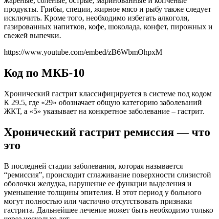
жареные, соленые, острые, маринованные и копченые
продукты. Грибы, специи, жирное мясо и рыбу также следует
исключить. Кроме того, необходимо избегать алкоголя,
газированных напитков, кофе, шоколада, конфет, пирожных и
свежей выпечки.
https://www.youtube.com/embed/zB6WbmOhpxM
Код по МКБ-10
Хронический гастрит классифицируется в системе под кодом
К 29.5, где «29» обозначает общую категорию заболеваний
ЖКТ, а «5» указывает на конкретное заболевание – гастрит.
Хронический гастрит ремиссия — что
это
В последней стадии заболевания, которая называется
“ремиссия”, происходит сглаживание поверхности слизистой
оболочки желудка, нарушение ее функции выделения и
уменьшение толщины эпителия. В этот период у больного
могут полностью или частично отсутствовать признаки
гастрита. Дальнейшее лечение может быть необходимо только
через несколько лет.