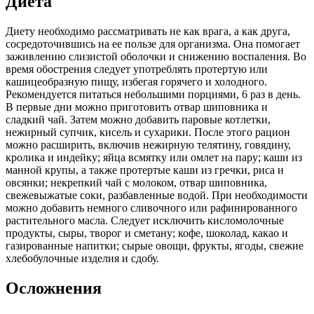
Диета
Диету необходимо рассматривать не как врага, а как друга,
сосредоточившись на ее пользе для организма. Она помогает
заживлению слизистой оболочки и снижению воспаления. Во
время обострения следует употреблять протертую или
кашицеобразную пищу, избегая горячего и холодного.
Рекомендуется питаться небольшими порциями, 6 раз в день.
В первые дни можно приготовить отвар шиповника и
сладкий чай. Затем можно добавить паровые котлетки,
нежирный супчик, кисель и сухарики. После этого рацион
можно расширить, включив нежирную телятину, говядину,
кролика и индейку; яйца всмятку или омлет на пару; каши из
манной крупы, а также протертые каши из гречки, риса и
овсянки; некрепкий чай с молоком, отвар шиповника,
свежевыжатые соки, разбавленные водой. При необходимости
можно добавить немного сливочного или рафинированного
растительного масла. Следует исключить кисломолочные
продукты, сыры, творог и сметану; кофе, шоколад, какао и
газированные напитки; сырые овощи, фрукты, ягоды, свежие
хлебобулочные изделия и сдобу.
Осложнения