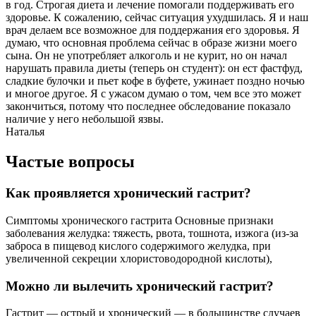
в год. Строгая диета и лечение помогали поддерживать его
здоровье. К сожалению, сейчас ситуация ухудшилась. Я и наш
врач делаем все возможное для поддержания его здоровья. Я
думаю, что основная проблема сейчас в образе жизни моего
сына. Он не употребляет алкоголь и не курит, но он начал
нарушать правила диеты (теперь он студент): он ест фастфуд,
сладкие булочки и пьет кофе в буфете, ужинает поздно ночью
и многое другое. Я с ужасом думаю о том, чем все это может
закончиться, потому что последнее обследование показало
наличие у него небольшой язвы.
Наталья
Частые вопросы
Как проявляется хронический гастрит?
Симптомы хронического гастрита Основные признаки
заболевания желудка: тяжесть, рвота, тошнота, изжога (из-за
заброса в пищевод кислого содержимого желудка, при
увеличенной секреции хлористоводородной кислоты),
Можно ли вылечить хронический гастрит?
Гастрит — острый и хронический — в большинстве случаев