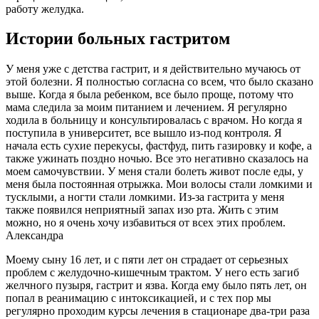
работу желудка.
Истории больных гастритом
У меня уже с детства гастрит, и я действительно мучаюсь от
этой болезни. Я полностью согласна со всем, что было сказано
выше. Когда я была ребенком, все было проще, потому что
мама следила за моим питанием и лечением. Я регулярно
ходила в больницу и консультировалась с врачом. Но когда я
поступила в университет, все вышло из-под контроля. Я
начала есть сухие перекусы, фастфуд, пить газировку и кофе, а
также ужинать поздно ночью. Все это негативно сказалось на
моем самочувствии. У меня стали болеть живот после еды, у
меня была постоянная отрыжка. Мои волосы стали ломкими и
тусклыми, а ногти стали ломкими. Из-за гастрита у меня
также появился неприятный запах изо рта. Жить с этим
можно, но я очень хочу избавиться от всех этих проблем.
Александра
Моему сыну 16 лет, и с пяти лет он страдает от серьезных
проблем с желудочно-кишечным трактом. У него есть загиб
желчного пузыря, гастрит и язва. Когда ему было пять лет, он
попал в реанимацию с интоксикацией, и с тех пор мы
регулярно проходим курсы лечения в стационаре два-три раза