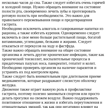
несколько часов до сна. Также следует избегать очень горячей
и холодной пищи. Нужно обращать внимание на состояние
полости рта, своевременно лечить зубы и протезировать
ротовую полость при необходимости. Это важно для
правильного пережевывания пищи и предотвращения
гастрита.
Необходимо исключить алкоголь и газированные напитки из
рациона, а также избегать курения. Одновременно следует
включить в свое меню больше растительной пищи, богатой
витаминами, углеводами, белками и жирами. Следует
отказаться от перекусов на ходу и фастфуда.
Также важно обращать внимание на общее состояние
организма и лечить другие хронические инфекции, такие как
хронический тонзиллит, воспалительные процессы в
придаточных пазухах носа, панкреатит, гепатит и колит.
Необходимо проверять организм на наличие паразитов и
устранять их под контролем врача.
Также следует быть внимательным при длительном приеме
медикаментов, которые раздражают слизистую оболочку
желудка.
Движение также играет важную роль в профилактике
гастрита, поэтому полезно заниматься спортом или просто
делать прогулки на свежем воздухе. Важно поддерживать
позитивное отношение к жизни и избегать переутомления и
отрицательных эмоций, так как они негативно влияют на