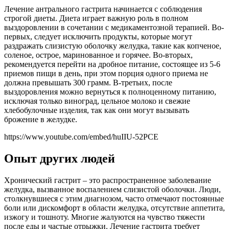
Лечение антрального гастрита начинается с соблюдения
строгой диеты. Диета играет важную роль в полном
выздоровлении в сочетании с медикаментозной терапией. Во-
первых, следует исключить продукты, которые могут
раздражать слизистую оболочку желудка, такие как копченое,
соленое, острое, маринованное и горячее. Во-вторых,
рекомендуется перейти на дробное питание, состоящее из 5-6
приемов пищи в день, при этом порция одного приема не
должна превышать 300 грамм. В-третьих, после
выздоровления можно вернуться к полноценному питанию,
исключая только виноград, цельное молоко и свежие
хлебобулочные изделия, так как они могут вызывать
брожение в желудке.
https://www.youtube.com/embed/huIIU-52PCE
Опыт других людей
Хронический гастрит – это распространенное заболевание
желудка, вызванное воспалением слизистой оболочки. Люди,
столкнувшиеся с этим диагнозом, часто отмечают постоянные
боли или дискомфорт в области желудка, отсутствие аппетита,
изжогу и тошноту. Многие жалуются на чувство тяжести
после еды и частые отрыжки. Лечение гастрита требует