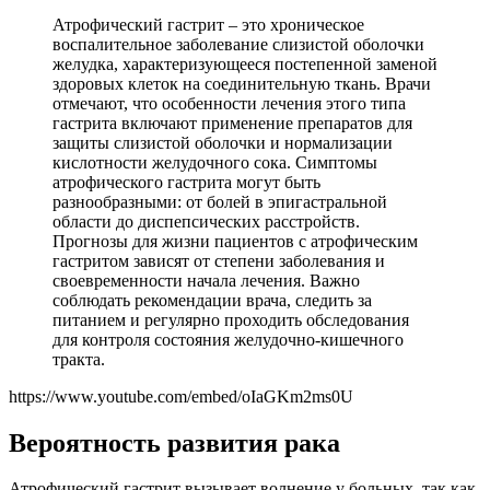
Атрофический гастрит – это хроническое
воспалительное заболевание слизистой оболочки
желудка, характеризующееся постепенной заменой
здоровых клеток на соединительную ткань. Врачи
отмечают, что особенности лечения этого типа
гастрита включают применение препаратов для
защиты слизистой оболочки и нормализации
кислотности желудочного сока. Симптомы
атрофического гастрита могут быть
разнообразными: от болей в эпигастральной
области до диспепсических расстройств.
Прогнозы для жизни пациентов с атрофическим
гастритом зависят от степени заболевания и
своевременности начала лечения. Важно
соблюдать рекомендации врача, следить за
питанием и регулярно проходить обследования
для контроля состояния желудочно-кишечного
тракта.
https://www.youtube.com/embed/oIaGKm2ms0U
Вероятность развития рака
Атрофический гастрит вызывает волнение у больных, так как