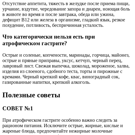
Отсутствие аппетита, тяжесть в желудке после приема пищи,
урчание, вздутие, чередование запора и диареи, ноющая боль
в животе во время и после завтрака, обеда или ужина,
дефицит В12 или железа в организме, гладкий язык, резкое
похудение, потливость, беспричинная усталость.
Что категорически нельзя есть при
атрофическом гастрите?
Острые и соленые, копчености, маринады, горчица, майонез,
острые и пряные приправы, уксус, кетчуп, черный перец,
лавровый лист. Свежая выпечка, шоколад, мороженое, халва,
изделия из слоеного, сдобного теста, торты и пирожные с
кремами. Черный крепкий кофе, квас, виноградный сок,
газированные напитки, крепкий алкоголь.
Полезные советы
СОВЕТ №1
При атрофическом гастрите особенно важно следить за
рационом питания. Исключите острые, жирные, кислые и
жареные блюда, предпочитайте нежирные молочные