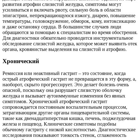
развития атрофии слизистой желудка, симптомы могут
усиливаться и включать рвоту, сильную боль в области
эпигастрии, непрекращающуюся изжогу, диарею, повышение
температуры, головокружение, обморок, кому, интоксикацию
и даже остановку сердца. В большинстве случаев люди
обращаются за помощью к специалистам во время обострения.
Для диагностики обязательно проводится инструментальное
обследование слизистой желудка, которое может выявить отек
органа, кровянистые выделения на слизистой и атрофию.
Хронический
Ремиссия или неактивный гастрит – это состояние, когда
острый атрофический гастрит не превращается в эту форму, а,
наоборот, скрыто прогрессирует. Это делает болезнь очень
опасной, поскольку она разрушает слизистую оболочку
желудка и вызывает аутоиммунные изменения без явных
симптомов. Хронический атрофический гастрит
сопровождается постоянным воспалительным процессом,
затрагивающим другие органы пищеварительной системы,
такие как двенадцатиперстная кишка, печень, поджелудочная
железа и пищевод. Клинические симптомы подобны
обычному гастриту с низкой кислотностью. Диагностические
исследования показывают тонкость стенок, сглаженность