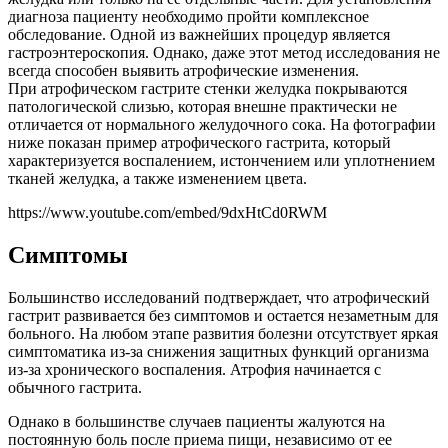
диагноза пациенту необходимо пройти комплексное
обследование. Одной из важнейших процедур является
гастроэнтероскопия. Однако, даже этот метод исследования не
всегда способен выявить атрофические изменения.
При атрофическом гастрите стенки желудка покрываются
патологической слизью, которая внешне практически не
отличается от нормального желудочного сока. На фотографии
ниже показан пример атрофического гастрита, который
характеризуется воспалением, истончением или уплотнением
тканей желудка, а также изменением цвета.
https://www.youtube.com/embed/9dxHtCd0RWM
Симптомы
Большинство исследований подтверждает, что атрофический
гастрит развивается без симптомов и остается незаметным для
больного. На любом этапе развития болезни отсутствует яркая
симптоматика из-за снижения защитных функций организма
из-за хронического воспаления. Атрофия начинается с
обычного гастрита.
Однако в большинстве случаев пациенты жалуются на
постоянную боль после приема пищи, независимо от ее