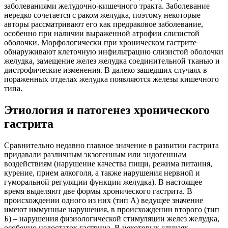
заболеваниями желудочно-кишечного тракта. Заболевание
нередко сочетается с раком желудка, поэтому некоторые
авторы рассматривают его как предраковое заболевание,
особенно при наличии выраженной атрофии слизистой
оболочки. Морфологически при хроническом гастрите
обнаруживают клеточную инфильтрацию слизистой оболочки
желудка, замещение желез желудка соединительной тканью и
дистрофические изменения. В далеко зашедших случаях в
пораженных отделах желудка появляются железы кишечного
типа.
Этиология и патогенез хронического
гастрита
Сравнительно недавно главное значение в развитии гастрита
придавали различным экзогенным или эндогенным
воздействиям (нарушение качества пищи, режима питания,
курение, прием алкоголя, а также нарушения нервной и
гуморальной регуляции функции желудка). В настоящее
время выделяют две формы хронического гастрита. В
происхождении одного из них (тип А) ведущее значение
имеют иммунные нарушения, в происхождении второго (тип
Б) – нарушения физиологической стимуляции желез желудка,
особенно недостаток гастрина. В некоторых случаях