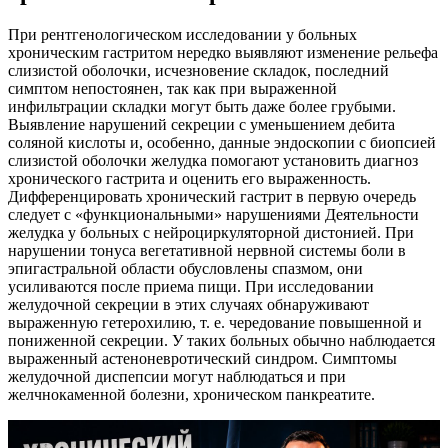
При рентгенологическом исследовании у больных
хроническим гастритом нередко выявляют изменение рельефа
слизистой оболочки, исчезновение складок, последний
симптом непостоянен, так как при выраженной
инфильтрации складки могут быть даже более грубыми.
Выявление нарушений секреции с уменьшением дебита
соляной кислоты и, особенно, данные эндоскопии с биопсией
слизистой оболочки желудка помогают установить диагноз
хронического гастрита и оценить его выраженность.
Дифференцировать хронический гастрит в первую очередь
следует с «функциональными» нарушениями Деятельности
желудка у больных с нейроциркуляторной дистонией. При
нарушении тонуса вегетативной нервной системы боли в
эпигастральной области обусловлены спазмом, они
усиливаются после приема пищи. При исследовании
желудочной секреции в этих случаях обнаруживают
выраженную гетерохилию, т. е. чередование повышенной и
пониженной секреции. У таких больных обычно наблюдается
выраженный астеноневротический синдром. Симптомы
желудочной диспепсии могут наблюдаться и при
желчнокаменной болезни, хроническом панкреатите.