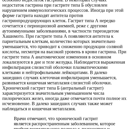
недостаток гастрина при гастрите типа Б обусловлен
нарушением иммунологических процессов. Иногда при этой
форме гастрита находят антитела против
гастринпродуцирующих клеток. Гастрит типа А нередко
сочетается с пернициозной анемией, реже с другими
аутоиммунными заболеваниями, в частности тиреоидитом
Хашимото. При гастрите типа А появляются антитела к
париетальным клеткам, количество которых значительно
уменьшается, что приводит к снижению продукции соляной
кислоты, несмотря на высокий уровень в крови гастрина. При
гастрите типа А анатомические изменения в основном
локализуются в дне и теле желудка. Наблюдается выраженная
инфильтрация слизистой оболочки плазматическими
клетками и нейтрофильными лейкоцитами. В далеко
зашедших случаях клеточная инфильтрация уменьшается,
развивается кишечная метаплазия слизистой оболочки.
Хронический гастрит типа Б (антральный гастрит)
характеризуется значительным уменьшением числа
пилорических желез, иногда даже отмечается почти полное их
исчезновение. В далеко зашедших случаях также может
наблюдаться и кишечная метаплазия.
Врачи отмечают, что хронический гастрит
является распространенным заболеванием, которое
требует внимательного подхода к диагностике и