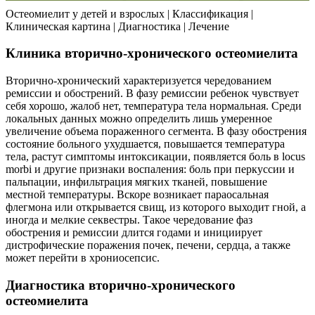
Остеомиелит у детей и взрослых | Классификация |
Клиническая картина | Диагностика | Лечение
Клиника вторично-хронического остеомиелита
Вторично-хронический характеризуется чередованием
ремиссии и обострений. В фазу ремиссии ребенок чувствует
себя хорошо, жалоб нет, температура тела нормальная. Среди
локальных данных можно определить лишь умеренное
увеличение объема пораженного сегмента. В фазу обострения
состояние больного ухудшается, повышается температура
тела, растут симптомы интоксикации, появляется боль в locus
morbi и другие признаки воспаления: боль при перкуссии и
пальпации, инфильтрация мягких тканей, повышение
местной температуры. Вскоре возникает параосальная
флегмона или открывается свищ, из которого выходит гной, а
иногда и мелкие секвестры. Такое чередование фаз
обострения и ремиссии длится годами и инициирует
дистрофические поражения почек, печени, сердца, а также
может перейти в хрониосепсис.
Диагностика вторично-хронического
остеомиелита