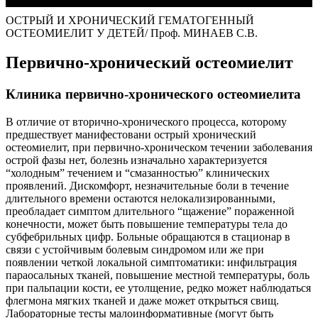
ОСТРЫЙ И ХРОНИЧЕСКИЙ ГЕМАТОГЕННЫЙ
ОСТЕОМИЕЛИТ У ДЕТЕЙ/ Проф. МИНАЕВ С.В.
Первично-хронический остеомиелит
Клиника первично-хронического остеомиелита
В отличие от вторично-хронического процесса, которому
предшествует манифестовани острый хронический
остеомиелит, при первично-хроническом течении заболевания
острой фазы нет, болезнь изначально характеризуется
“холодным” течением и “смазанностью” клинических
проявлений. Дискомфорт, незначительные боли в течение
длительного времени остаются нелокализированными,
преобладает симптом длительного “щажение” пораженной
конечности, может быть повышение температуры тела до
субфебрильных цифр. Больные обращаются в стационар в
связи с устойчивым болевым синдромом или же при
появлении четкой локальной симптоматики: инфильтрация
параосальных тканей, повышение местной температуры, боль
при пальпации кости, ее утолщение, редко может наблюдаться
флегмона мягких тканей и даже может открыться свищ.
Лабораторные тесты малоинформативные (могут быть