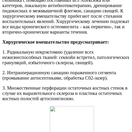
гнойника с помощью постоянных игл Апексюка или
катетеров, локальную антибиотикотерапию, дренирование
пидокисных и межмышечной флегмон, санацию свищей. К
хирургическому вмешательству прибегают после стихания
воспалительных явлений. Хирургическому лечению подлежат
все виды хронического остеомиелита – как первично-, так и
вторично-хронические варианты течения.
Хирургическое вмешательство предусматривает:
1. Радикальную некрэктомию (удаление всех
нежизнеспособных тканей: секвойи встретил, патологических
грануляций, избыточного склероза, свищей).
2. Интраоперационную санацию пораженного сегмента
(промывание антисептиками, обработка С02-лазер).
3. Множественные перфорации остаточных костных стенок в
случае их выразительного склероза и пластика остаточных
костных полостей аутоспонгиозою.