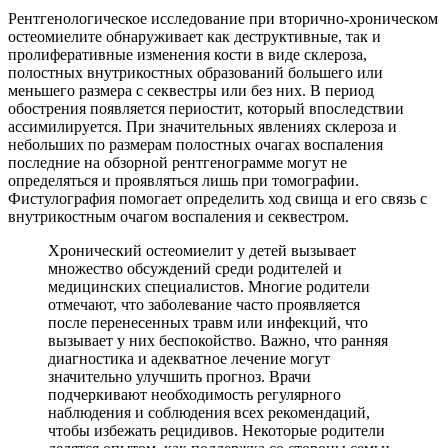
Рентгенологическое исследование при вторично-хроническом
остеомиелите обнаруживает как деструктивные, так и
пролиферативные изменения кости в виде склероза,
полостных внутрикостных образований большего или
меньшего размера с секвестры или без них. В период
обострения появляется периостит, который впоследствии
ассимилируется. При значительных явлениях склероза и
небольших по размерам полостных очагах воспаления
последние на обзорной рентгенограмме могут не
определяться и проявляться лишь при томографии.
Фистулография помогает определить ход свища и его связь с
внутрикостным очагом воспаления и секвестром.
Хронический остеомиелит у детей вызывает
множество обсуждений среди родителей и
медицинских специалистов. Многие родители
отмечают, что заболевание часто проявляется
после перенесенных травм или инфекций, что
вызывает у них беспокойство. Важно, что ранняя
диагностика и адекватное лечение могут
значительно улучшить прогноз. Врачи
подчеркивают необходимость регулярного
наблюдения и соблюдения всех рекомендаций,
чтобы избежать рецидивов. Некоторые родители