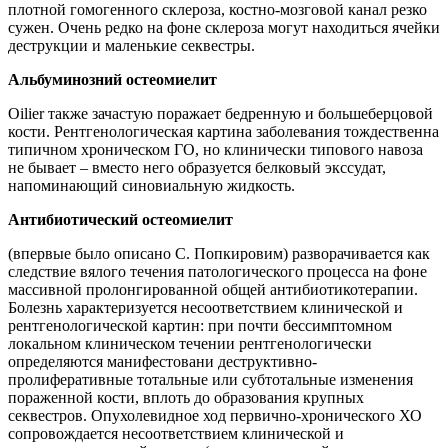
плотной гомогенного склероза, костно-мозговой канал резко
сужен. Очень редко на фоне склероза могут находиться ячейки
деструкции и маленькие секвестры.
Альбуминозний остеомиелит
Oilier также зачастую поражает бедренную и большеберцовой
кости. Рентгенологическая картина заболевания тождественна
типичном хроническом ГО, но клинически типового навоза
не бывает – вместо него образуется белковый экссудат,
напоминающий синовиальную жидкость.
Антибиотический остеомиелит
(впервые было описано С. Попкировим) разворачивается как
следствие вялого течения патологического процесса на фоне
массивной пролонгированной общей антибиотикотерапии.
Болезнь характеризуется несоответствием клинической и
рентгенологической картин: при почти бессимптомном
локальном клиническом течении рентгенологически
определяются манифестовани деструктивно-
пролиферативные тотальные или субтотальные изменения
пораженной кости, вплоть до образования крупных
секвестров. Опухолевидное ход первично-хронического ХО
сопровождается несоответствием клинической и