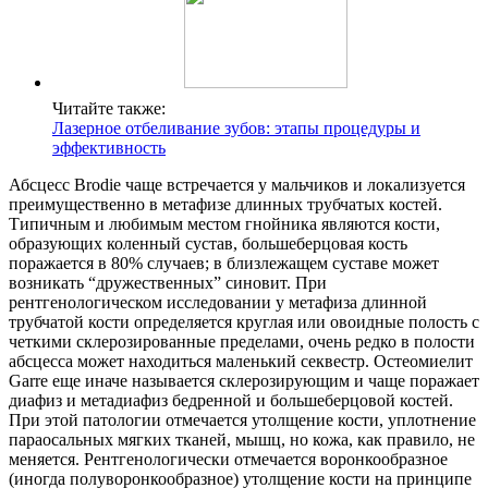
Читайте также:
Лазерное отбеливание зубов: этапы процедуры и
эффективность
Абсцесс Brodie чаще встречается у мальчиков и локализуется
преимущественно в метафизе длинных трубчатых костей.
Типичным и любимым местом гнойника являются кости,
образующих коленный сустав, большеберцовая кость
поражается в 80% случаев; в близлежащем суставе может
возникать “дружественных” синовит. При
рентгенологическом исследовании у метафиза длинной
трубчатой кости определяется круглая или овоидные полость с
четкими склерозированные пределами, очень редко в полости
абсцесса может находиться маленький секвестр. Остеомиелит
Garre еще иначе называется склерозирующим и чаще поражает
диафиз и метадиафиз бедренной и большеберцовой костей.
При этой патологии отмечается утолщение кости, уплотнение
параосальных мягких тканей, мышц, но кожа, как правило, не
меняется. Рентгенологически отмечается воронкообразное
(иногда полуворонкообразное) утолщение кости на принципе