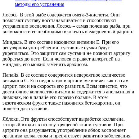
методы его устранения
Лосось. В этой рыбе содержатся омега-3-кислоты. Они
помогают суставу восстанавливаться и способствуют
устранению воспаления. Лосось – самая полезная рыба, при
возможности ее необходимо включать в ежедневный рацион.
Миндаль. В его составе находится витамин Е. При его
регулярном употреблении, суставные сумки будут
укрепляться. Это защитит сам сустав и не позволит артриту
добраться до него. Если человек страдает аллергией на
миндаль, его можно заменить арахисом.
Папайя. В ее составе содержится невероятное количество
витамина С. Его недостаток в организме влияет как на сам
артрит, так и на скорость его развития. Всем известно, что
достаточное количество витамина содержится в апельсинах и
лимонах, но в папайе его гораздо больше. В этом
экзотическом фрукте также находится бета-каротин, он
полезен для суставов.
Яблоки. Эти фрукты способствуют выработке коллагена,
который входит в основу хрящевой ткани суставов. При
артрите она разрушается, употребление яблок восполняет
организм коллагеном и препятствует развитию заболевания.