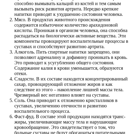
способно вымывать кальций из костей и тем самым
вызывать риск развития артрита. Нередко крепкие
напитки приводят к ухудшению состояния человека.
Мясо. В продуктах животного происхождения
содержится избыточное количество арахидоновой
кислоты. Проникая в организм человека, она способна
распадаться на биологически активные вещества. Эти
компоненты провоцируют воспалительные процессы в
суставах и способствуют развитию артрита.
Алкоголь. Пить спиртные напитки запрещено, они
позволяют адреналину и дофамину проникать в кровь.
Это приводит к усугублению общего состояния.
Содержание калия в крови уменьшается, образуются
отеки.
Сладости. В их составе находится концентрированный
сахар, провоцирующий отложение жиров и как
следствие из этого – накопление лишней массы тела.
Чрезмерный вес негативно влияет на суставы.
Соль. Она приводит к отложению кристалликов в
суставах, увеличению отечности и развитию
воспалительного процесса.
Фаст-фуд. В составе этой продукции находятся транс-
жиры, увеличивающие массу тела и нарушающие
кровообращение. Это свидетельствует о том, что
больные суставы не будут обогащаться питательными