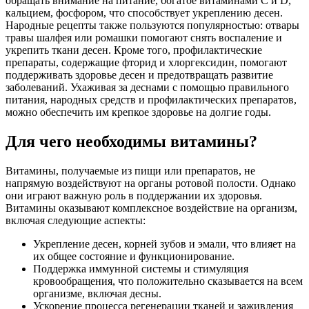
обращать внимание на питание, богатое витаминами С и D,
кальцием, фосфором, что способствует укреплению десен.
Народные рецепты также пользуются популярностью: отвары
травы шалфея или ромашки помогают снять воспаление и
укрепить ткани десен. Кроме того, профилактические
препараты, содержащие фторид и хлоргексидин, помогают
поддерживать здоровье десен и предотвращать развитие
заболеваний. Ухаживая за деснами с помощью правильного
питания, народных средств и профилактических препаратов,
можно обеспечить им крепкое здоровье на долгие годы.
Для чего необходимы витамины?
Витамины, получаемые из пищи или препаратов, не
напрямую воздействуют на органы ротовой полости. Однако
они играют важную роль в поддержании их здоровья.
Витамины оказывают комплексное воздействие на организм,
включая следующие аспекты:
Укрепление десен, корней зубов и эмали, что влияет на
их общее состояние и функционирование.
Поддержка иммунной системы и стимуляция
кровообращения, что положительно сказывается на всем
организме, включая десны.
Ускорение процесса регенерации тканей и заживления