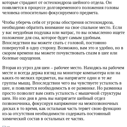
которые страдают от остеохондроза шейного отдела. Он
появляется в процессе долговременного положения головы
человека относительно фокусируемого предмета.
Чтобы уберечь себя от угрозы обострения остеохондроза,
необходимо обратить внимание на свое спальное место. Если
у вас неудобная подушка или матрас, то вы осмысленно ищете
положение для сна, которое будет самым удобным.
Впоследствии вы можете спать с головой, постоянно
повернутой в одну сторону. Возможно, вам это и удобно, но в
скором времени вы можете почувствовать спазм в шее или
болевые ощущения.
Вторая из угроз для шеи – рабочее место. Находясь на рабочем
месте и всегда держа взгляд на мониторе компьютера или на
каких-то мелких предметах, вы напрягаете одни и те же
группы мышц. Впоследствии чего вы чувствуете усталость в
шее, и появляется необходимость в ее разминке. Но разминка
просто позволит вам снять усталость с мышечной структуры
шеи. Но изо дня в день вы напрягаете шейный отдел
позвоночника, фокусируя напряжение на межпозвоночных
дисках в то время, как остальная часть теряет свою функцию
из-за отсутствия необходимости содержать постоянный
химический состав в остальных ее частях.