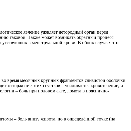
логическое явление уязвляет детородный орган перед
нию таковой. Также может возникать обратный процесс –
сутствующих в менструальной крови. В обоих случаях это
м во время месячных крупных фрагментов слизистой оболочки
ит отторжение этих сгустков – усиливается кровотечение, и
логии – боль при половом акте, ломота в пояснично-
томы – боль внизу живота, но в определённой точке (на