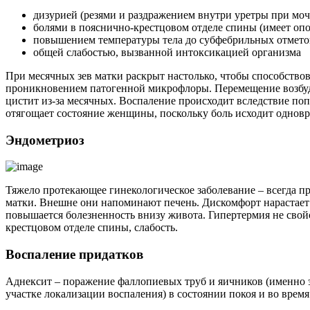
дизурией (резями и раздражением внутри уретры при мо
болями в пояснично-крестцовом отделе спины (имеет оп
повышением температуры тела до субфебрильных отмето
общей слабостью, вызванной интоксикацией организма
При месячных зев матки раскрыт настолько, чтобы способство
проникновением патогенной микрофлоры. Перемещение возбуди
цистит из-за месячных. Воспаление происходит вследствие по
отягощает состояние женщины, поскольку боль исходит одновр
Эндометриоз
Тяжело протекающее гинекологическое заболевание – всегда п
матки. Внешне они напоминают печень. Дискомфорт нарастает п
повышается болезненность внизу живота. Гипертермия не свой
крестцовом отделе спины, слабость.
Воспаление придатков
Аднексит – поражение фаллопиевых труб и яичников (именно э
участке локализации воспаления) в состоянии покоя и во врем