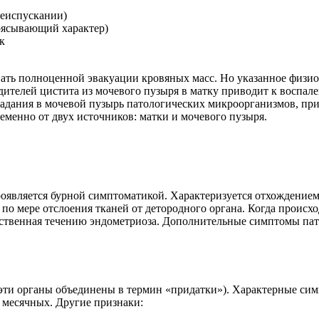
чеиспускании)
оясывающий характер)
к
вать полноценной эвакуации кровяных масс. Но указанное физио
телей цистита из мочевого пузыря в матку приводит к воспале
падания в мочевой пузырь патологических микроорганизмов, при
еменно от двух источников: матки и мочевого пузыря.
роявляется бурной симптоматикой. Характеризуется отхождение
о мере отслоения тканей от детородного органа. Когда происход
ственная течению эндометриоза. Дополнительные симптомы пато
ти органы объединены в термин «придатки»). Характерные симп
я месячных. Другие признаки: