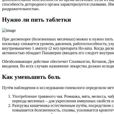
способность детородного органа характеризуется спазмами. И
раздражительностью.
Нужно ли пить таблетки
При дисменорее (болезненных месячных) можно и нужно пить т
поскольку снижается уровень давления, работоспособность; у
внутримышечно 1 ампулу (2 мл) препарата Но-шпа. Когда диско
активностью обладает Папаверин (вводить его следует внутри
Обезболивающее действие обеспечит Спазмалгон, Кетанов, Дек
введения. Во всех случаях назначение лекарства должно исходи
Как уменьшить боль
Путём наблюдения и исследования гинекологи определили мет
Употребление травяного чая. Ромашка, мята, мелисса, 
периода месячных – для укрепления иммунных свойств и
Разгрузка кишечника естественным путём, посредством 
повышается болезненность, спазмы, усиливается кровоте