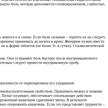
ьную боль, которая дополняется головокружением, слабостью,
ивота и в спине. Если боли сильные – терпеть их не следует,
разрешено принимать до визита к врачу. Женщине нужно ввести
о в форме таблеток (не более 3т. в сутки). Спазмолитической
иков. Они устраняют боль быстрее после внутримышечного
рительно следует провести внутрикожную пробу.
ависимости от первопричины его ухудшения:
ротивовоспалительным свойством. Принимать можно и помимо
Питьё согревает, обеспечивает отвлекающее действие.
руженный кишечник сдавливает матку. В результате
нно опорожнять кишечник. Если это представляет трудности –