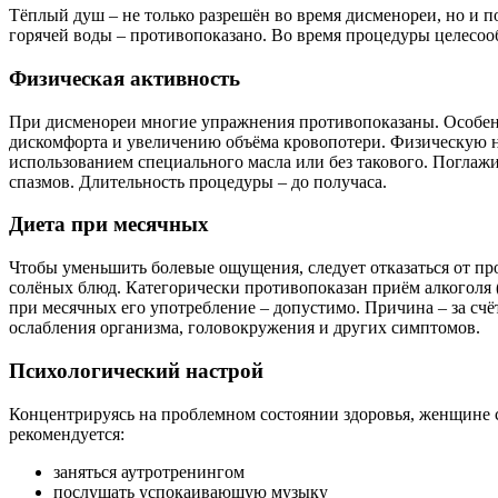
Тёплый душ – не только разрешён во время дисменореи, но и п
горячей воды – противопоказано. Во время процедуры целесоо
Физическая активность
При дисменореи многие упражнения противопоказаны. Особен
дискомфорта и увеличению объёма кровопотери. Физическую на
использованием специального масла или без такового. Погла
спазмов. Длительность процедуры – до получаса.
Диета при месячных
Чтобы уменьшить болевые ощущения, следует отказаться от про
солёных блюд. Категорически противопоказан приём алкоголя (
при месячных его употребление – допустимо. Причина – за счё
ослабления организма, головокружения и других симптомов.
Психологический настрой
Концентрируясь на проблемном состоянии здоровья, женщине с
рекомендуется:
заняться аутротренингом
послушать успокаивающую музыку