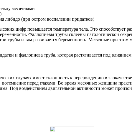
 между месячными
)
ия либидо (при остром воспалении придатков)
высоких цифр повышается температура тела. Это способствует р
еременности. Фаллопиевы трубы склеены патологической секре
утри трубы и там развивается беременность. Месячные при этом
датки и фаллопиева труба, которая растягивается под влиянием
ческих случаях имеет склонность к перерождению в злокачеств
а, потемнение перед глазами. Во время месячных женщина практ
ма. Под воздействием двигательной активности может произойт