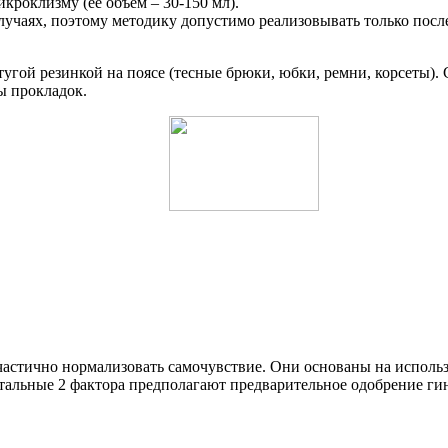
роклизму (её объём – 30-150 мл).
учаях, поэтому методику допустимо реализовывать только после
тугой резинкой на поясе (тесные брюки, юбки, ремни, корсеты).
ы прокладок.
астично нормализовать самочувствие. Они основаны на исполь
тальные 2 фактора предполагают предварительное одобрение ги