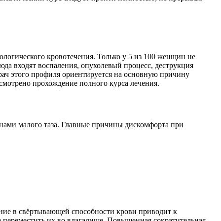
логического кровотечения. Только у 5 из 100 женщин не
да входят воспаления, опухолевый процесс, деструкция
Врач этого профиля ориентируется на основную причину
усмотрено прохождение полного курса лечения.
ганами малого таза. Главные причины дискомфорта при
ние в свёртывающей способности крови приводит к
е переместить их во влагалище. Повышенная сократительная