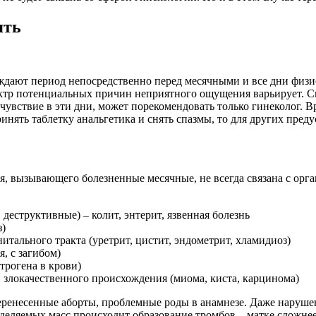
ять
дают период непосредственно перед месячными и все дни физио
ктр потенциальных причин неприятного ощущения варьирует. Сю
чувствие в эти дни, может порекомендовать только гинеколог. 
нять таблетку анальгетика и снять спазмы, то для других пред
ия, вызывающего болезненные месячные, не всегда связана с ор
еструктивные) – колит, энтерит, язвенная болезнь
з)
ального тракта (уретрит, цистит, эндометрит, хламидиоз)
, с загибом)
рогена в крови)
злокачественного происхождения (миома, киста, карцинома)
еренесенные аборты, проблемные роды в анамнезе. Даже наруше
деляемых масс происходит образование тромбов – матке сложне