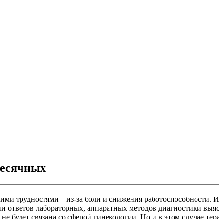
месячных
и трудностями – из-за боли и снижения работоспособности. И
ии ответов лабораторных, аппаратных методов диагностики выяс
не будет связана со сферой гинекологии. Но и в этом случае те