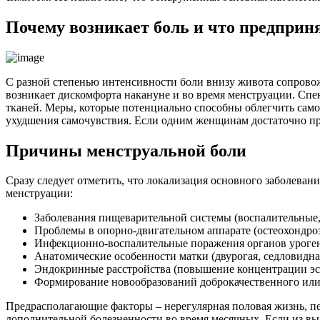
Почему возникает боль и что предприн
С разной степенью интенсивности боли внизу живота сопровож
возникает дискомфорта накануне и во время менструации. Спе
тканей. Меры, которые потенциально способны облегчить само
ухудшения самочувствия. Если одним женщинам достаточно при
Причины менструальной боли
Сразу следует отметить, что локализация основного заболеван
менструации:
Заболевания пищеварительной системы (воспалительные, д
Проблемы в опорно-двигательном аппарате (остеохондро
Инфекционно-воспалительные поражения органов урогенит
Анатомические особенности матки (двурогая, седловидная
Эндокринные расстройства (повышение концентрации эст
Формирование новообразований доброкачественного или 
Предрасполагающие факторы – нерегулярная половая жизнь, п
дополнительной болезненности во время месячных. Если из вы