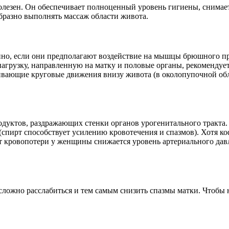
олезен. Он обеспечивает полноценный уровень гигиены, снимает 
бразно выполнять массаж области живота.
но, если они предполагают воздействие на мышцы брюшного пр
грузку, направленную на матку и половые органы, рекомендует
живающие круговые движения внизу живота (в околопупочной об
дуктов, раздражающих стенки органов урогенитального тракта. 
спирт способствует усилению кровотечения и спазмов). Хотя ко
т кровопотери у женщины снижается уровень артериального давл
ложно расслабиться и тем самым снизить спазмы матки. Чтобы 