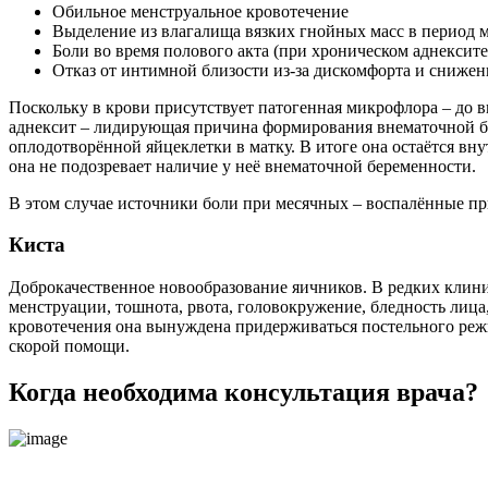
Обильное менструальное кровотечение
Выделение из влагалища вязких гнойных масс в период
Боли во время полового акта (при хроническом аднексите
Отказ от интимной близости из-за дискомфорта и снижен
Поскольку в крови присутствует патогенная микрофлора – до 
аднексит – лидирующая причина формирования внематочной б
оплодотворённой яйцеклетки в матку. В итоге она остаётся вн
она не подозревает наличие у неё внематочной беременности.
В этом случае источники боли при месячных – воспалённые при
Киста
Доброкачественное новообразование яичников. В редких клини
менструации, тошнота, рвота, головокружение, бледность лиц
кровотечения она вынуждена придерживаться постельного режи
скорой помощи.
Когда необходима консультация врача?