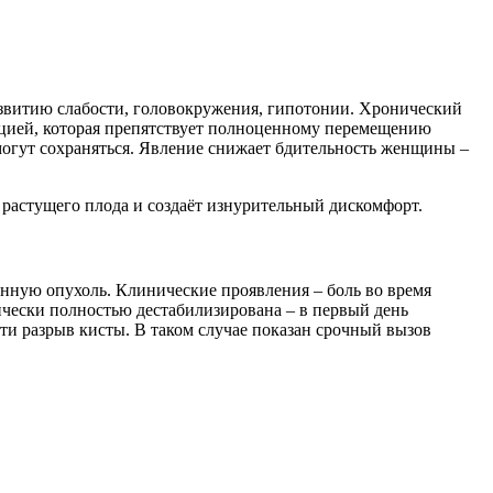
азвитию слабости, головокружения, гипотонии. Хронический
цией, которая препятствует полноценному перемещению
 могут сохраняться. Явление снижает бдительность женщины –
 растущего плода и создаёт изнурительный дискомфорт.
енную опухоль. Клинические проявления – боль во время
ически полностью дестабилизирована – в первый день
и разрыв кисты. В таком случае показан срочный вызов