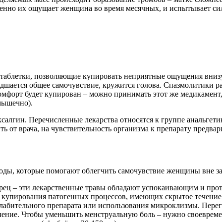
менно их ощущает женщина во время месячных, и испытывает сил
аблетки, позволяющие купировать неприятные ощущения внизу ж
худшается общее самочувствие, кружится голова. Спазмолитики 
мфорт будет купирован – можно принимать этот же медикамент, н
мышечно).
салгин. Перечисленные лекарства относятся к группе анальгет
ть от врача, на чувствительность организма к препарату предва
оды, которые помогают облегчить самочувствие женщины вне з
чабрец – эти лекарственные травы обладают успокаивающим и п
 купирования патогенных процессов, имеющих скрытое течение. 
слабительного препарата или использования микроклизмы. Перег
чение. Чтобы уменьшить менструальную боль – нужно своевреме