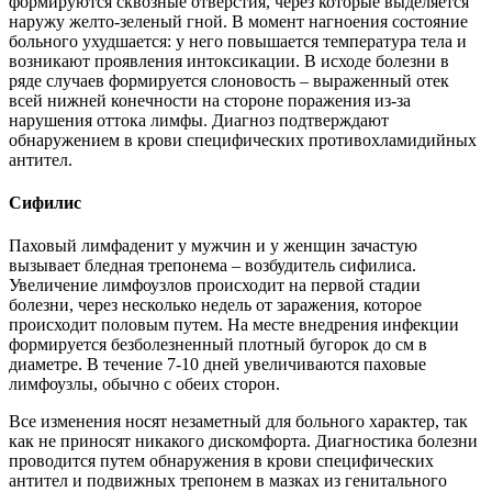
формируются сквозные отверстия, через которые выделяется
наружу желто-зеленый гной. В момент нагноения состояние
больного ухудшается: у него повышается температура тела и
возникают проявления интоксикации. В исходе болезни в
ряде случаев формируется слоновость – выраженный отек
всей нижней конечности на стороне поражения из-за
нарушения оттока лимфы. Диагноз подтверждают
обнаружением в крови специфических противохламидийных
антител.
Сифилис
Паховый лимфаденит у мужчин и у женщин зачастую
вызывает бледная трепонема – возбудитель сифилиса.
Увеличение лимфоузлов происходит на первой стадии
болезни, через несколько недель от заражения, которое
происходит половым путем. На месте внедрения инфекции
формируется безболезненный плотный бугорок до см в
диаметре. В течение 7-10 дней увеличиваются паховые
лимфоузлы, обычно с обеих сторон.
Все изменения носят незаметный для больного характер, так
как не приносят никакого дискомфорта. Диагностика болезни
проводится путем обнаружения в крови специфических
антител и подвижных трепонем в мазках из генитального