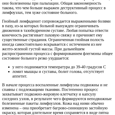
они болезненны при пальпации. Общая закономерность
такова, что чем больше выражен деструктивный процесс в
лимфоузлах, тем хуже состояние больного.
Гнойный лимфаденит сопровождается выраженными болями
в паху, из-за которых больной вынужден ограничивать
движения в тазобедренном суставе. Любая попытка отвести
конечность растягивает паховую связку и причиняет ему
существенные страдания. Ограниченная гнойная полость
иногда самостоятельно вскрывается с истечением из нее
желто-зеленой густой массы. При дальнейшем
распространении процесса с формированием флегмоны общее
состояние больного резко ухудшается:
у него поднимается температура до 39-40 градусов С
ломит мышцы и суставы, болит голова, отсутствует
аппетит.
В начале процесса воспаленные лимфоузлы подвижны и не
спаяны с подлежащими тканями. Постепенно процесс
захватывает подкожно-жировую клетчатку и капсулу
соседних узлов, в результате чего формируются неподвижные
болезненные пакеты лимфоузлов. Кожа над ними обычно
изменена – она приобретает багрово-синюшную застойную
окраску, которая длительное время сохраняется в виде пятна