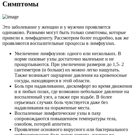
Симптомы
Это заболевание у женщин и у мужчин проявляется
одинаково. Разными могут быть только симптомы, которые
привели к лимфадениту. Рассмотрим более подробно, как же
проявляются воспалительные процессы в лимфоузлах.
Увеличение лимфоузлов: одного или нескольких. В
норме паховые узлы достаточно маленькие и не
прощупываются. При увеличении размеров до 1,5- 2
сантиметров (и больше) их можно легко нащупать.
Также возникает ощущение давления на кровеносные
сосуды, находящиеся в этой области.
Боль при надавливании, дискомфорт во время движения
и в любых позах, где возможно небольшое давление на
воспаленный узел, а также при ходьбе. В более
серьезных случаях боль чувствуется даже без
надавливания на пораженные места.
Воспаленные лимфатические узлы в паху
сопровождаются повышением температуры тела,
ознобом, потерей аппетита.
Проявление основного вирусного или бактериального
инфицирования: боль внизу живота, жжение во