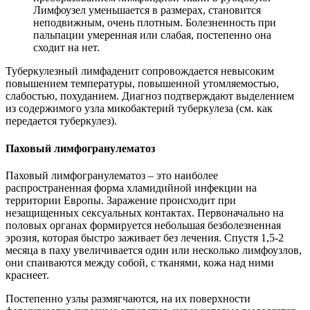
Лимфоузел уменьшается в размерах, становится
неподвижным, очень плотным. Болезненность при
пальпации умеренная или слабая, постепенно она
сходит на нет.
Туберкулезный лимфаденит сопровождается невысоким
повышением температуры, повышенной утомляемостью,
слабостью, похуданием. Диагноз подтверждают выделением
из содержимого узла микобактерий туберкулеза (см. как
передается туберкулез).
Паховый лимфогранулематоз
Паховый лимфогранулематоз – это наиболее
распространенная форма хламидийной инфекции на
территории Европы. Заражение происходит при
незащищенных сексуальных контактах. Первоначально на
половых органах формируется небольшая безболезненная
эрозия, которая быстро заживает без лечения. Спустя 1,5-2
месяца в паху увеличивается один или несколько лимфоузлов,
они спаиваются между собой, с тканями, кожа над ними
краснеет.
Постепенно узлы размягчаются, на их поверхности