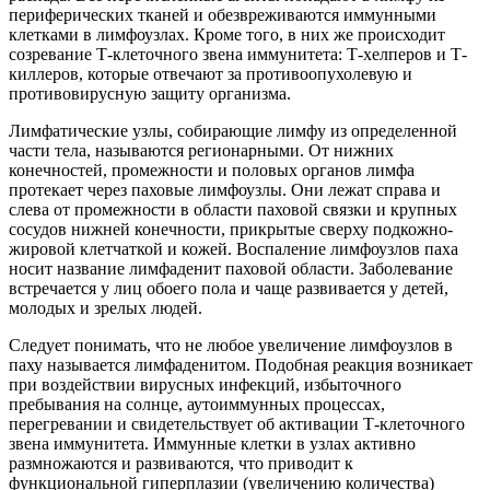
периферических тканей и обезвреживаются иммунными
клетками в лимфоузлах. Кроме того, в них же происходит
созревание Т-клеточного звена иммунитета: Т-хелперов и Т-
киллеров, которые отвечают за противоопухолевую и
противовирусную защиту организма.
Лимфатические узлы, собирающие лимфу из определенной
части тела, называются регионарными. От нижних
конечностей, промежности и половых органов лимфа
протекает через паховые лимфоузлы. Они лежат справа и
слева от промежности в области паховой связки и крупных
сосудов нижней конечности, прикрытые сверху подкожно-
жировой клетчаткой и кожей. Воспаление лимфоузлов паха
носит название лимфаденит паховой области. Заболевание
встречается у лиц обоего пола и чаще развивается у детей,
молодых и зрелых людей.
Следует понимать, что не любое увеличение лимфоузлов в
паху называется лимфаденитом. Подобная реакция возникает
при воздействии вирусных инфекций, избыточного
пребывания на солнце, аутоиммунных процессах,
перегревании и свидетельствует об активации Т-клеточного
звена иммунитета. Иммунные клетки в узлах активно
размножаются и развиваются, что приводит к
функциональной гиперплазии (увеличению количества)