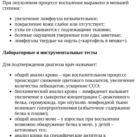
При опухолевом процессе воспаление выражено в меньшей
степени:
увеличение лимфоузла незначительное;
покраснение кожи слабое или отсутствует;
узлы не спаиваются с подлежащими тканями;
болевые ощущения умеренные или едва заметные;
лимфоузлы твердые на ощупь («картофель в мешке»).
Лабораторные и инструментальные тесты
Для подтверждения диагноза врач назначает:
общий анализ крови – при воспалительном процессе
происходит снижение цветового показателя, увеличение
количества лейкоцитов, ускорение СОЭ;
биохимический анализ крови – лимфаденит вызывает
увеличение в сыворотке концентрации С-реактивного
белка, серомукоида, при опухолях лимфоидной ткани
возникает гиперпротеинемия (избыточное содержание
белка в плазме);
общий анализ мочи – у взрослых при воспалении
возможно обнаружение белка в моче, у детей –
кетоновых тел;
анализ крови на специфические антитела к