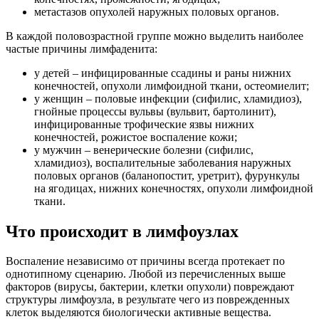
метастазов опухолей наружных половых органов.
В каждой половозрастной группе можно выделить наиболее
частые причины лимфаденита:
у детей – инфицированные ссадины и раны нижних
конечностей, опухоли лимфоидной ткани, остеомиелит;
у женщин – половые инфекции (сифилис, хламидиоз),
гнойные процессы вульвы (вульвит, бартолинит),
инфицированные трофические язвы нижних
конечностей, рожистое воспаление кожи;
у мужчин – венерические болезни (сифилис,
хламидиоз), воспалительные заболевания наружных
половых органов (баланопостит, уретрит), фурункулы
на ягодицах, нижних конечностях, опухоли лимфоидной
ткани.
Что происходит в лимфоузлах
Воспаление независимо от причины всегда протекает по
однотипному сценарию. Любой из перечисленных выше
факторов (вирусы, бактерии, клетки опухоли) повреждают
структуры лимфоузла, в результате чего из поврежденных
клеток выделяются биологически активные вещества.