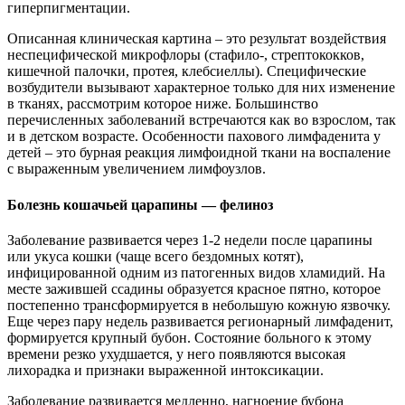
гиперпигментации.
Описанная клиническая картина – это результат воздействия
неспецифической микрофлоры (стафило-, стрептококков,
кишечной палочки, протея, клебсиеллы). Специфические
возбудители вызывают характерное только для них изменение
в тканях, рассмотрим которое ниже. Большинство
перечисленных заболеваний встречаются как во взрослом, так
и в детском возрасте. Особенности пахового лимфаденита у
детей – это бурная реакция лимфоидной ткани на воспаление
с выраженным увеличением лимфоузлов.
Болезнь кошачьей царапины — фелиноз
Заболевание развивается через 1-2 недели после царапины
или укуса кошки (чаще всего бездомных котят),
инфицированной одним из патогенных видов хламидий. На
месте зажившей ссадины образуется красное пятно, которое
постепенно трансформируется в небольшую кожную язвочку.
Еще через пару недель развивается регионарный лимфаденит,
формируется крупный бубон. Состояние больного к этому
времени резко ухудшается, у него появляются высокая
лихорадка и признаки выраженной интоксикации.
Заболевание развивается медленно, нагноение бубона