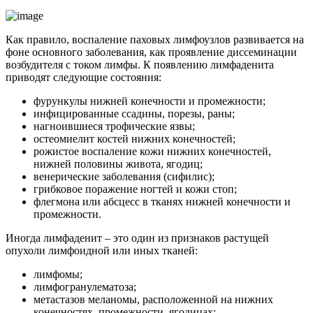
Как правило, воспаление паховых лимфоузлов развивается на
фоне основного заболевания, как проявление диссеминации
возбудителя с током лимфы. К появлению лимфаденита
приводят следующие состояния:
фурункулы нижней конечности и промежности;
инфицированные ссадины, порезы, раны;
нагноившиеся трофические язвы;
остеомиелит костей нижних конечностей;
рожистое воспаление кожи нижних конечностей,
нижней половины живота, ягодиц;
венерические заболевания (сифилис);
грибковое поражение ногтей и кожи стоп;
флегмона или абсцесс в тканях нижней конечности и
промежности.
Иногда лимфаденит – это один из признаков растущей
опухоли лимфоидной или иных тканей:
лимфомы;
лимфогранулематоза;
метастазов меланомы, расположенной на нижних
конечностях, промежности, ягодицах;