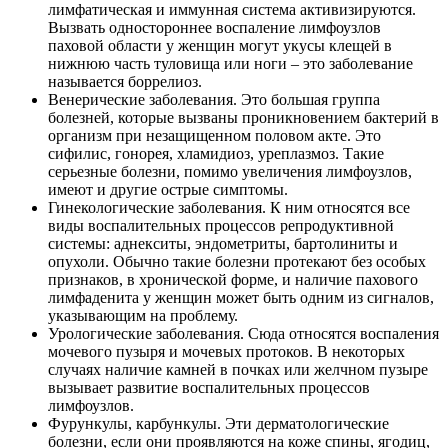
лимфатическая и иммунная система активизируются.
Вызвать одностороннее воспаление лимфоузлов
паховой области у женщин могут укусы клещей в
нижнюю часть туловища или ноги – это заболевание
называется боррелиоз.
Венерические заболевания. Это большая группа
болезней, которые вызваны проникновением бактерий в
организм при незащищенном половом акте. Это
сифилис, гонорея, хламидиоз, уреплазмоз. Такие
серьезные болезни, помимо увеличения лимфоузлов,
имеют и другие острые симптомы.
Гинекологические заболевания. К ним относятся все
виды воспалительных процессов репродуктивной
системы: аднекситы, эндометриты, бартолиниты и
опухоли. Обычно такие болезни протекают без особых
признаков, в хронической форме, и наличие пахового
лимфаденита у женщин может быть одним из сигналов,
указывающим на проблему.
Урологические заболевания. Сюда относятся воспаления
мочевого пузыря и мочевых протоков. В некоторых
случаях наличие камней в почках или желчном пузыре
вызывает развитие воспалительных процессов
лимфоузлов.
Фурункулы, карбункулы. Эти дерматологические
болезни, если они проявляются на коже спины, ягодиц,