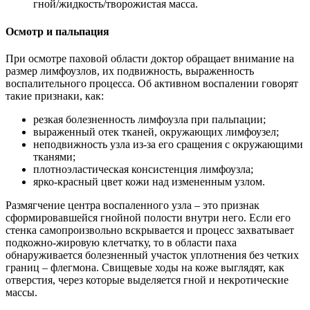
гной/жидкость/творожистая масса.
Осмотр и пальпация
При осмотре паховой области доктор обращает внимание на
размер лимфоузлов, их подвижность, выраженность
воспалительного процесса. Об активном воспалении говорят
такие признаки, как:
резкая болезненность лимфоузла при пальпации;
выраженный отек тканей, окружающих лимфоузел;
неподвижность узла из-за его сращения с окружающими
тканями;
плотноэластическая консистенция лимфоузла;
ярко-красный цвет кожи над измененным узлом.
Размягчение центра воспаленного узла – это признак
сформировавшейся гнойной полости внутри него. Если его
стенка самопроизвольно вскрывается и процесс захватывает
подкожно-жировую клетчатку, то в области паха
обнаруживается болезненный участок уплотнения без четких
границ – флегмона. Свищевые ходы на коже выглядят, как
отверстия, через которые выделяется гной и некротические
массы.