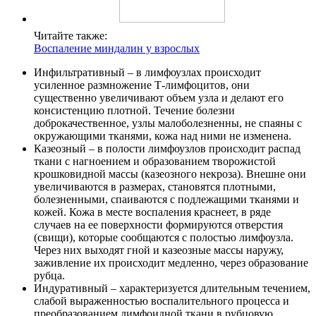
Читайте также:
Воспаление миндалин у взрослых
Инфильтративный – в лимфоузлах происходит
усиленное размножение Т-лимфоцитов, они
существенно увеличивают объем узла и делают его
консистенцию плотной. Течение болезни
доброкачественное, узлы малоболезненны, не спаяны с
окружающими тканями, кожа над ними не изменена.
Казеозный – в полости лимфоузлов происходит распад
ткани с нагноением и образованием творожистой
крошковидной массы (казеозного некроза). Внешне они
увеличиваются в размерах, становятся плотными,
болезненными, спаиваются с подлежащими тканями и
кожей. Кожа в месте воспаления краснеет, в ряде
случаев на ее поверхности формируются отверстия
(свищи), которые сообщаются с полостью лимфоузла.
Через них выходят гной и казеозные массы наружу,
заживление их происходит медленно, через образование
рубца.
Индуративный – характеризуется длительным течением,
слабой выраженностью воспалительного процесса и
преобразованием лимфоидной ткани в рубцовую.