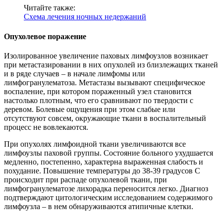
Читайте также:
Схема лечения ночных недержаний
Опухолевое поражение
Изолированное увеличение паховых лимфоузлов возникает
при метастазировании в них опухолей из близлежащих тканей
и в ряде случаев – в начале лимфомы или
лимфогранулематоза. Метастазы вызывают специфическое
воспаление, при котором пораженный узел становится
настолько плотным, что его сравнивают по твердости с
деревом. Болевые ощущения при этом слабые или
отсутствуют совсем, окружающие ткани в воспалительный
процесс не вовлекаются.
При опухолях лимфоидной ткани увеличиваются все
лимфоузлы паховой группы. Состояние больного ухудшается
медленно, постепенно, характерна выраженная слабость и
похудание. Повышение температуры до 38-39 градусов С
происходит при распаде опухолевой ткани, при
лимфогранулематозе лихорадка переносится легко. Диагноз
подтверждают цитологическим исследованием содержимого
лимфоузла – в нем обнаруживаются атипичные клетки.