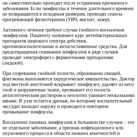
он самостоятельно проходит после устранения причинного
заболевания. Если лимфоузлы в течение длительного времени
не возвращаются к исходным размерам, проводят сеансы
прогревающей физиотерапии (УВЧ, магнит, лазер).
Активного лечения требуют случаи гнойного воспаления
лимфоузлов. Пациенту назначают курс антибактериальных
препаратов широкого спектра действия,
противовоспалительные и антигистаминные средства. Для
предотвращения спаивания лимфоузлов в ряде случаев
проводят электрофорез с ферментными препаратами
(лидазой).
При созревании гнойной полости, образовании свищей,
флегмоны выполняется хирургическое вмешательство. Доктор
под местной анестезией вскрывает лимфоузел, удаляет из него
гной и разрушенные ткани, промывает его полость
антисептическим раствором и неплотно ушивает несколькими
швами. В узле остается дренаж, по которому воспалительный
экссудат выходит наружу и проводится повторное
промывание лимфоузла.
Воспаление паховых лимфоузлов в большинстве случаев – это
не отдельное заболевание, а признак инфекционного или
опухолевого процесса в области нижних конечностей и