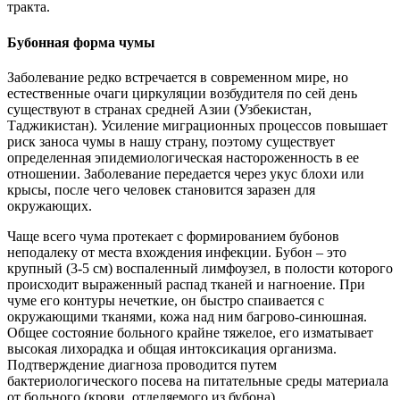
тракта.
Бубонная форма чумы
Заболевание редко встречается в современном мире, но
естественные очаги циркуляции возбудителя по сей день
существуют в странах средней Азии (Узбекистан,
Таджикистан). Усиление миграционных процессов повышает
риск заноса чумы в нашу страну, поэтому существует
определенная эпидемиологическая настороженность в ее
отношении. Заболевание передается через укус блохи или
крысы, после чего человек становится заразен для
окружающих.
Чаще всего чума протекает с формированием бубонов
неподалеку от места вхождения инфекции. Бубон – это
крупный (3-5 см) воспаленный лимфоузел, в полости которого
происходит выраженный распад тканей и нагноение. При
чуме его контуры нечеткие, он быстро спаивается с
окружающими тканями, кожа над ним багрово-синюшная.
Общее состояние больного крайне тяжелое, его изматывает
высокая лихорадка и общая интоксикация организма.
Подтверждение диагноза проводится путем
бактериологического посева на питательные среды материала
от больного (крови, отделяемого из бубона).