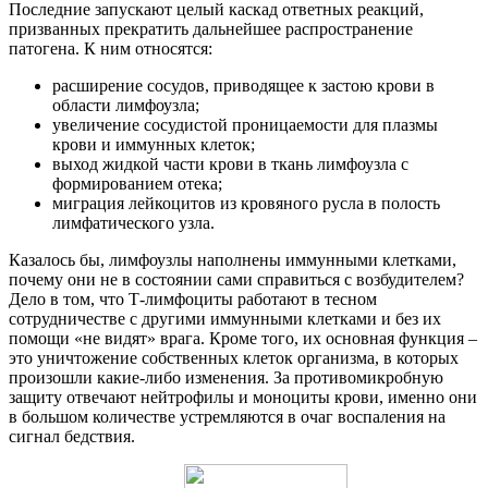
Последние запускают целый каскад ответных реакций,
призванных прекратить дальнейшее распространение
патогена. К ним относятся:
расширение сосудов, приводящее к застою крови в
области лимфоузла;
увеличение сосудистой проницаемости для плазмы
крови и иммунных клеток;
выход жидкой части крови в ткань лимфоузла с
формированием отека;
миграция лейкоцитов из кровяного русла в полость
лимфатического узла.
Казалось бы, лимфоузлы наполнены иммунными клетками,
почему они не в состоянии сами справиться с возбудителем?
Дело в том, что Т-лимфоциты работают в тесном
сотрудничестве с другими иммунными клетками и без их
помощи «не видят» врага. Кроме того, их основная функция –
это уничтожение собственных клеток организма, в которых
произошли какие-либо изменения. За противомикробную
защиту отвечают нейтрофилы и моноциты крови, именно они
в большом количестве устремляются в очаг воспаления на
сигнал бедствия.