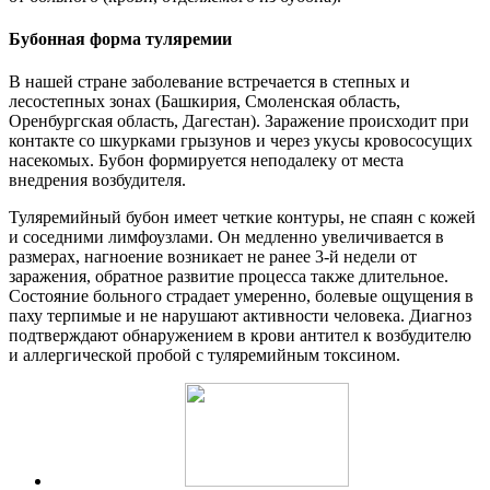
Бубонная форма туляремии
В нашей стране заболевание встречается в степных и
лесостепных зонах (Башкирия, Смоленская область,
Оренбургская область, Дагестан). Заражение происходит при
контакте со шкурками грызунов и через укусы кровососущих
насекомых. Бубон формируется неподалеку от места
внедрения возбудителя.
Туляремийный бубон имеет четкие контуры, не спаян с кожей
и соседними лимфоузлами. Он медленно увеличивается в
размерах, нагноение возникает не ранее 3-й недели от
заражения, обратное развитие процесса также длительное.
Состояние больного страдает умеренно, болевые ощущения в
паху терпимые и не нарушают активности человека. Диагноз
подтверждают обнаружением в крови антител к возбудителю
и аллергической пробой с туляремийным токсином.