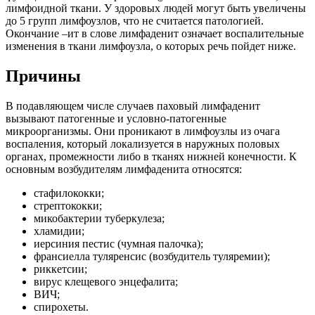
лимфоидной ткани. У здоровых людей могут быть увеличены
до 5 групп лимфоузлов, что не считается патологией.
Окончание –ит в слове лимфаденит означает воспалительные
изменения в ткани лимфоузла, о которых речь пойдет ниже.
Причины
В подавляющем числе случаев паховый лимфаденит
вызывают патогенные и условно-патогенные
микроорганизмы. Они проникают в лимфоузлы из очага
воспаления, который локализуется в наружных половых
органах, промежности либо в тканях нижней конечности. К
основным возбудителям лимфаденита относятся:
стафилококки;
стрептококки;
микобактерии туберкулеза;
хламидии;
иерсиния пестис (чумная палочка);
франсиелла туляренсис (возбудитель туляремии);
риккетсии;
вирус клещевого энцефалита;
ВИЧ;
спирохеты.