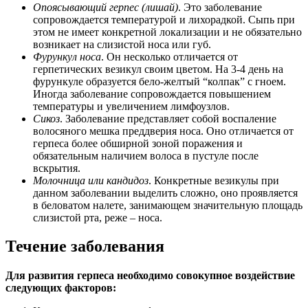
Опоясывающий герпес (лишай)
. Это заболевание
сопровождается температурой и лихорадкой. Сыпь при
этом не имеет конкретной локализации и не обязательно
возникает на слизистой носа или губ.
Фурункул носа
. Он несколько отличается от
герпетических везикул своим цветом. На 3-4 день на
фурункуле образуется бело-желтый “колпак” с гноем.
Иногда заболевание сопровождается повышением
температуры и увеличением лимфоузлов.
Сикоз
. Заболевание представляет собой воспаление
волосяного мешка преддверия носа. Оно отличается от
герпеса более обширной зоной поражения и
обязательным наличием волоса в пустуле после
вскрытия.
Молочница или кандидоз
. Конкретные везикулы при
данном заболевании выделить сложно, оно проявляется
в беловатом налете, занимающем значительную площадь
слизистой рта, реже – носа.
Течение заболевания
Для развития герпеса необходимо совокупное воздействие
следующих факторов: