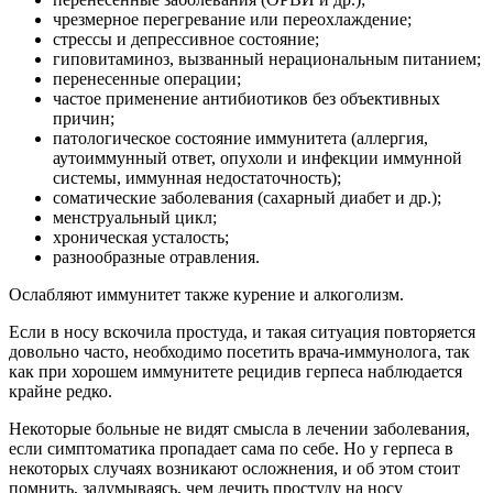
чрезмерное перегревание или переохлаждение;
стрессы и депрессивное состояние;
гиповитаминоз, вызванный нерациональным питанием;
перенесенные операции;
частое применение антибиотиков без объективных
причин;
патологическое состояние иммунитета (аллергия,
аутоиммунный ответ, опухоли и инфекции иммунной
системы, иммунная недостаточность);
соматические заболевания (сахарный диабет и др.);
менструальный цикл;
хроническая усталость;
разнообразные отравления.
Ослабляют иммунитет также курение и алкоголизм.
Если в носу вскочила простуда, и такая ситуация повторяется
довольно часто, необходимо посетить врача-иммунолога, так
как при хорошем иммунитете рецидив герпеса наблюдается
крайне редко.
Некоторые больные не видят смысла в лечении заболевания,
если симптоматика пропадает сама по себе. Но у герпеса в
некоторых случаях возникают осложнения, и об этом стоит
помнить, задумываясь, чем лечить простуду на носу