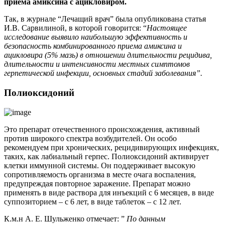
приема амиксина с ацикловиром.
Так, в журнале “Лечащий врач” была опубликована статья
И.В. Сарвилиной, в которой говорится: “
Настоящее
исследование выявило наибольшую эффективность и
безопасность комбинированного приема амиксина и
ацикловира (5% мазь) в отношении длительности рецидива,
длительности и интенсивности местных симптомов
герпетической инфекции, основных стадий заболевания”.
Полиоксидоний
Это препарат отечественного происхождения, активный
против широкого спектра возбудителей. Он особо
рекомендуем при хронических, рецидивирующих инфекциях,
таких, как лабиальный герпес. Полиоксидоний активирует
клетки иммунной системы. Он поддерживает высокую
сопротивляемость организма в месте очага воспаления,
предупреждая повторное заражение. Препарат можно
применять в виде раствора для инъекций с 6 месяцев, в виде
суппозиторием – с 6 лет, в виде таблеток – с 12 лет.
К.м.н А. Е. Шульженко отмечает: ”
По данным