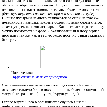
высыпаний, так как на покалывание и слабый зуд больные
обычно не обращают внимание. Но уже первые появившиеся
пузырьки вызывают довольно сильные болевые ощущения
(
боль чувствуется сильнее, чем при высыпаниях на губе
).
Внешне пузырьки немного отличаются от сыпи на губах –
поверхность пузырька покрыта более плотным слоем клеток,
а сам пузырек напоминает нарыв. Как выглядит герпес в носу,
можно посмотреть на фото. Локализованный в носу герпес
протекает так же, как и герпес около носа, но ранки заживают
быстрее.
Читайте также:
Эффективные мази от демодекоза
Самолечением заниматься не стоит, даже если больной
ощущает сильную боль в носу – причины болевых ощущений
могут быть разными (синусит, фурункул и др.).
Герпес внутри носа в большинстве случаев вызван
инфекцией, попавшей в организм воздушно-капельным