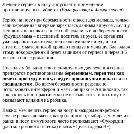
Лечение герпеса в носу допускает и применение
противовирусных таблеток (
Валацикловир и Фамцикловир
).
Герпес на носу при беременности опасен для малыша, только
если беременная впервые заразилась данным вирусом. Если у
женщины вспышки герпеса наблюдались и до беременности
(будущая мама – пассивный носитель вируса), ее организм
уже выработал антитела, нейтрализующие вирус, и эти
антитела с материнской кровью попадут к малышу. Благодаря
этому новорожденный будет защищен от герпеса и через 3-5
месяцев после рождения.
Поскольку большинство используемых для лечения герпеса
препаратов противопоказаны
беременным, перед тем как
лечить простуду в носу, следует проконсультироваться со
специалистом
. Во время беременности разрешено
использовать интерферон и мази Зовиракс и Ацикловир, так
как в кровь они практически не всасываются, и поэтому не
оказывают влияния на ребенка.
Важно: Чем лечить герпес на носу, в каждом конкретном
случае решать должен доктор (например, выбирая, чем лечить
ранки в носу, иммунологи часто прописывают «Фукорцин»
(раствор розового оттенка) и мазь «Целестодерм В»).