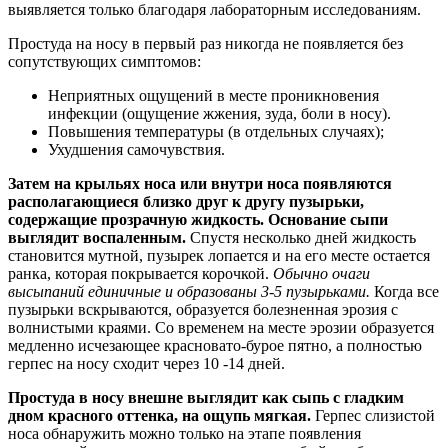
выявляется только благодаря лабораторным исследованиям.
Простуда на носу в первый раз никогда не появляется без
сопутствующих симптомов:
Неприятных ощущений в месте проникновения
инфекции (ощущение жжения, зуда, боли в носу).
Повышения температуры (в отдельных случаях);
Ухудшения самочувствия.
Затем на крыльях носа или внутри носа появляются
располагающиеся близко друг к другу пузырьки,
содержащие прозрачную жидкость. Основание сыпи
выглядит воспаленным.
Спустя несколько дней жидкость
становится мутной, пузырек лопается и на его месте остается
ранка, которая покрывается корочкой.
Обычно очаги
высыпаний единичные и образованы 3-5 пузырьками.
Когда все
пузырьки вскрываются, образуется болезненная эрозия с
волнистыми краями. Со временем на месте эрозии образуется
медленно исчезающее красновато-бурое пятно, а полностью
герпес на носу сходит через 10 -14 дней.
Простуда в носу внешне выглядит как сыпь с гладким
дном красного оттенка, на ощупь мягкая.
Герпес слизистой
носа обнаружить можно только на этапе появления