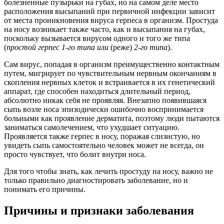
болезненные пузырьки на губах, но на самом деле место
расположения высыпаний при первичной инфекции зависит
от места проникновения вируса герпеса в организм. Простуда
на носу возникает также часто, как и высыпания на губах,
поскольку вызывается вирусом одного и того же типа
(
простой герпес 1-го типа или
(реже)
2-го типа
).
Сам вирус, попадая в организм преимущественно контактным
путем, мигрирует по чувствительным нервным окончаниям в
скопления нервных клеток и встраивается в их генетический
аппарат, где способен находиться длительный период,
абсолютно никак себя не проявляя. Внезапно появившаяся
сыпь возле носа эпизодически ошибочно воспринимается
больными как проявление дерматита, поэтому люди пытаются
заниматься самолечением, что ухудшает ситуацию.
Проявляется также герпес в носу, поражая слизистую, но
увидеть сыпь самостоятельно человек может не всегда, он
просто чувствует, что болит внутри носа.
Для того чтобы знать, как лечить простуду на носу, важно не
только правильно диагностировать заболевание, но и
понимать его причины.
Причины и признаки заболевания