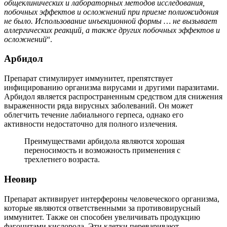
общеклинических и лабораторных методов исследования,
побочных эффектов и осложнений при приеме полиоксидония
не было. Использование инъекционной формы … не вызывает
аллергических реакций, а также других побочных эффектов и
осложнений
“.
Арбидол
Препарат стимулирует иммунитет, препятствует
инфицированию организма вирусами и другими паразитами.
Арбидол является распространенным средством для снижения
выраженности ряда вирусных заболеваний. Он может
облегчить течение лабиального герпеса, однако его
активности недостаточно для полного излечения.
Преимуществами арбидола являются хорошая
переносимость и возможность применения с
трехлетнего возраста.
Неовир
Препарат активирует интерфероны человеческого организма,
которые являются ответственными за противовирусный
иммунитет. Также он способен увеличивать продукцию
фагоцитами кислорода. Эти клетки переваривают