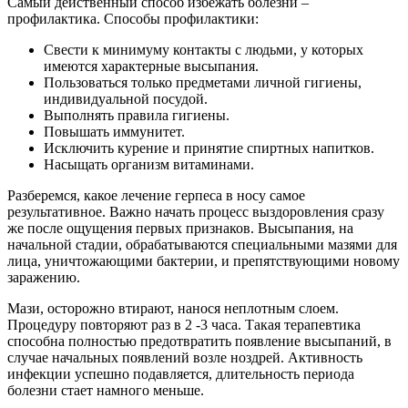
Самый действенный способ избежать болезни –
профилактика. Способы профилактики:
Свести к минимуму контакты с людьми, у которых
имеются характерные высыпания.
Пользоваться только предметами личной гигиены,
индивидуальной посудой.
Выполнять правила гигиены.
Повышать иммунитет.
Исключить курение и принятие спиртных напитков.
Насыщать организм витаминами.
Разберемся, какое лечение герпеса в носу самое
результативное. Важно начать процесс выздоровления сразу
же после ощущения первых признаков. Высыпания, на
начальной стадии, обрабатываются специальными мазями для
лица, уничтожающими бактерии, и препятствующими новому
заражению.
Мази, осторожно втирают, нанося неплотным слоем.
Процедуру повторяют раз в 2 -3 часа. Такая терапевтика
способна полностью предотвратить появление высыпаний, в
случае начальных появлений возле ноздрей. Активность
инфекции успешно подавляется, длительность периода
болезни стает намного меньше.