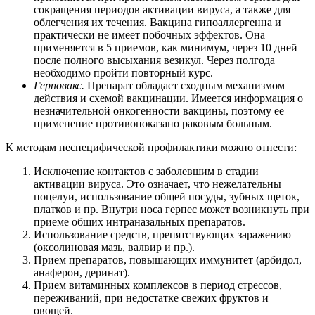
сокращения периодов активации вируса, а также для
облегчения их течения. Вакцина гипоаллергенна и
практически не имеет побочных эффектов. Она
применяется в 5 приемов, как минимум, через 10 дней
после полного высыхания везикул. Через полгода
необходимо пройти повторный курс.
Герповакс.
Препарат обладает сходным механизмом
действия и схемой вакцинации. Имеется информация о
незначительной онкогенности вакцины, поэтому ее
применение противопоказано раковым больным.
К методам неспецифической профилактики можно отнести:
Исключение контактов с заболевшим в стадии
активации вируса. Это означает, что нежелательны
поцелуи, использование общей посуды, зубных щеток,
платков и пр. Внутри носа герпес может возникнуть при
приеме общих интраназальных препаратов.
Использование средств, препятствующих заражению
(оксолиновая мазь, валвир и пр.).
Прием препаратов, повышающих иммунитет (арбидол,
анаферон, деринат).
Прием витаминных комплексов в период стрессов,
переживаний, при недостатке свежих фруктов и
овощей.