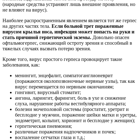
(народные средства устраняют лишь внешние проявления, но
не влияют на вирус).
Наиболее распространенным явлением является тот же герпес
на других частях тела.
Если больной трет пораженные
вирусом крылья носа, инфекция может попасть на руки и
стать причиной герпетической экземы.
Довольно опасен
офтальмогерпес, снижающий остроту зрения и способный в
тяжелых случаях вызвать потерю зрения.
Кроме того, вирус простого герпеса провоцирует такие
заболевания, как:
менингит, энцефалит, симпатоганглионеврит
(поражаются околопозвоночные нервные узлы), так как
вирус перемещается по нервным окончаниям;
гингивит, вирусный стоматит;
ангина, ларингит, фарингит, боль в ухе и снижение
слуха, нарушение работы вестибулярного аппарата;
болезни мочеполовой системы (простатит, уретрит и
бесплодие у мужчин, поражение шейки матки и уретры,
эндометрит, кольпит, хорионит и бесплодие у женщин);
герпетическая пневмония;
различные поражения надпочечников и почек;
воспаление сетчатки глаза и т.д.;