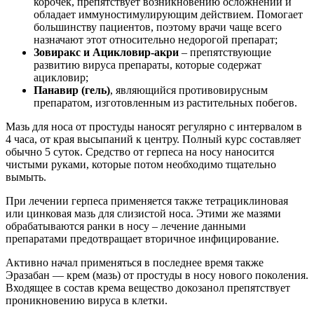
корочек, препятствует возникновению осложнений и
обладает иммуностимулирующим действием. Помогает
большинству пациентов, поэтому врачи чаще всего
назначают этот относительно недорогой препарат;
Зовиракс и Ацикловир-акри
– препятствующие
развитию вируса препараты, которые содержат
ацикловир;
Панавир (гель)
, являющийся противовирусным
препаратом, изготовленным из растительных побегов.
Мазь для носа от простуды наносят регулярно с интервалом в
4 часа, от края высыпаний к центру. Полный курс составляет
обычно 5 суток. Средство от герпеса на носу наносится
чистыми руками, которые потом необходимо тщательно
вымыть.
При лечении герпеса применяется также тетрациклиновая
или цинковая мазь для слизистой носа. Этими же мазями
обрабатываются ранки в носу – лечение данными
препаратами предотвращает вторичное инфицирование.
Активно начал применяться в последнее время также
Эразабан — крем (мазь) от простуды в носу нового поколения.
Входящее в состав крема вещество докозанол препятствует
проникновению вируса в клетки.