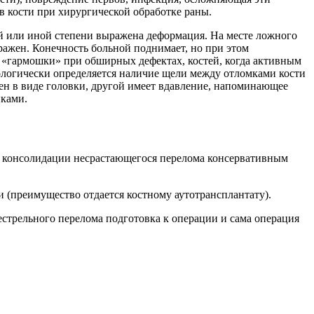
 кости при хирургической обработке раны.
ой или иной степени выражена деформация. На месте ложного
ыражен. Конечность больной поднимает, но при этом
 «гармошки» при обширных дефектах, костей, когда активным
логически определяется наличие щели между отломками кости
глен в виде головки, другой имеет вдавление, напоминающее
нками.
ься консолидации несрастающегося перелома консервативным
и (преимущество отдается костному аутотрансплантату).
естрельного перелома подготовка к операции и сама операция