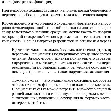
и т. л. (внутренняя фиксация).
При некоторых ложных суставах, например шейки бедренной ко
перемежающейся нагрузки тяжести тела и мышечного напряжен
Кроме прочного и устойчивого скрепления фрагментов непоср
рошо отмоделированной гипсовой повязки на длительный срок (
свидетельствуют о наличии сращения, можно начать физиофунк
деформаций неокрепшей мозоли, рассасывания ее назначаются 
конечности. Полная нагрузка разрешается не раньше чем через
Врачи отмечают, что ложный сустав, или псевдоартроз, 
перелома. Специалисты подчеркивают, что данное состо
лечение. Важно, чтобы пациенты понимали, что своеврем
хирургическим методам, таким как остеосинтез или пере
рекомендаций по реабилитации и регулярные осмотры у с
помощью при первых признаках нарушения заживления.
Ложный сустав — это медицинское состояние, которое в
что это не только физическое, но и психологическое ис
В социальных сетях можно встретить множество групп п
ранней диагностики и индивидуального подхода к лечен
значительных улучшений. Обсуждения на форумах часто 
интересе к этой теме.