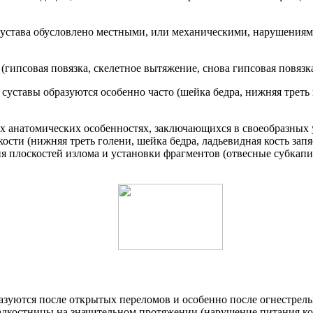
устава обусловлено местными, или механическими, нарушениям
псовая повязка, скелетное вытяжение, снова гипсовая повязка и
уставы образуются особенно часто (шейка бедра, нижняя треть г
рых анатомических особенностях, заключающихся в своеобразных
ти (нижняя треть голени, шейка бедра, ладьевидная кость запяст
ия плоскостей излома и установки фрагментов (отвесные субка
азуются после открытых переломов и особенно после огнестрель
адкостницы на значительном протяжении (нарушение питания ко