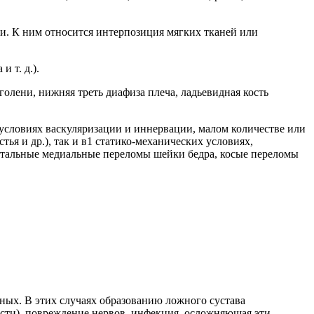
и. К ним относится интерпозиция мягких тканей или
 т. д.).
олени, нижняя треть диафиза плеча, ладьевидная кость
 условиях васкуляризации и иннервации, малом количестве или
ья и др.), так и в1 статико-механических условиях,
питальные медиальные переломы шейки бедра, косые переломы
ных. В этих случаях образованию ложного сустава
сти), повреждение нервов, инфекция, осложняющая эти