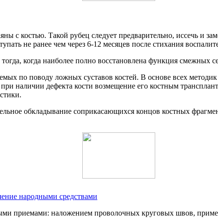
ны с костью. Такой рубец следует предварительно, иссечь и з
упать не ранее чем через 6-12 месяцев после стихания воспалит
тогда, когда наиболее полно восстановлена функция смежных се
мых по поводу ложных суставов костей. В основе всех методик
 при наличии дефекта кости возмещение его костным трансплан
стики.
ельное обкладывание соприкасающихся концов костных фрагмент
чение народными средствами
ными приемами: наложением проволочных круговых швов, приме