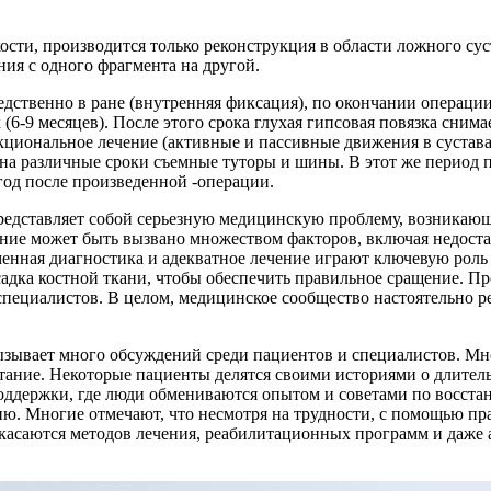
сти, производится только реконструкция в области ложного сус
ия с одного фрагмента на другой.
едственно в ране (внутренняя фиксация), по окончании операци
6-9 месяцев). После этого срока глухая гипсовая повязка сним
циональное лечение (активные и пассивные движения в суставах
на различные сроки съемные туторы и шины. В этот же период п
 год после произведенной -операции.
представляет собой серьезную медицинскую проблему, возникающ
яние может быть вызвано множеством факторов, включая недост
енная диагностика и адекватное лечение играют ключевую роль 
садка костной ткани, чтобы обеспечить правильное сращение. П
пециалистов. В целом, медицинское сообщество настоятельно р
ызывает много обсуждений среди пациентов и специалистов. Мно
пытание. Некоторые пациенты делятся своими историями о длите
оддержки, где люди обмениваются опытом и советами по восстан
ию. Многие отмечают, что несмотря на трудности, с помощью п
касаются методов лечения, реабилитационных программ и даже а