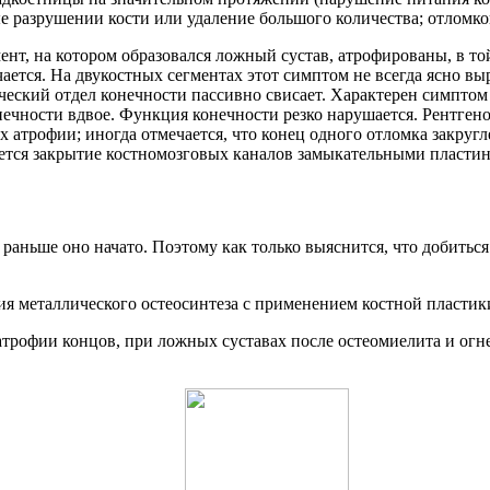
разрушении кости или удаление большого количества; отломков
ент, на котором образовался ложный сустав, атрофированы, в т
чается. На двукостных сегментах этот симптом не всегда ясно в
еский отдел конечности пассивно свисает. Характерен симптом
чности вдвое. Функция конечности резко нарушается. Рентгено
их атрофии; иногда отмечается, что конец одного отломка закру
яется закрытие костномозговых каналов замыкательными пласти
м раньше оно начато. Поэтому как только выяснится, что добит
ия металлического остеосинтеза с применением костной пластик
атрофии концов, при ложных суставах после остеомиелита и огн