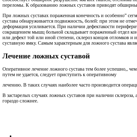
переломы. К образованию ложных суставов приводят обширные 
При ложных суставах пораженная конечность и особенно” сегм
сустава обнаруживается подвижность, болей: при этом не отме
деформация усиливается. При наличии дефектакости периферич
сокращением мышц больной складывает пораженный отдел коне
или дефект той или иной степени, склероз концов отломков и 
суставную ямку. Самым характерным для ложного сустава явл
Лечение ложных суставой
Оперативное лечение ложного сустава тем более успешно,, че
путем не удается, следует приступить к оперативному
лечению. В таких случаях наиболее часто производится операц
В застарелых случаях ложных суставов при наличии склероза, 
гораздо сложнее.