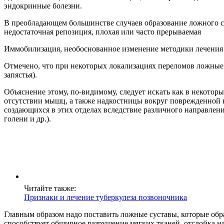
эндокринные болезни.
В преобладающем большинстве случаев образование ложного с
недостаточная репозиция, плохая или часто прерываемая
Иммобилизация, необоснованное изменение методики лечения (ги
Отмечено, что при некоторых локализациях переломов ложные с
запястья).
Объяснение этому, по-видимому, следует искать как в некото
отсутствии мышц, а также надкостницы вокруг поврежденной кос
создающихся в этих отделах вследствие различного направлен
голени и др.).
Читайте также:
Признаки и лечение туберкулеза позвоночника
Главным образом надо поставить ложные суставы, которые обр
способствует обширное разрушение мягких тканей, отслойка н