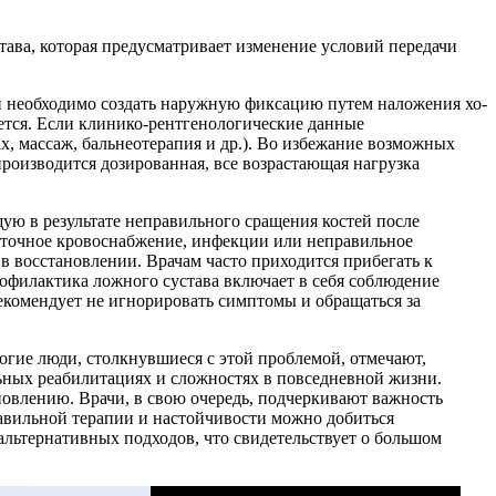
тава, которая предусматривает изменение условий передачи
и необходимо создать наружную фиксацию путем наложения хо-
ается. Если клинико-рентгенологические данные
, массаж, бальнеотерапия и др.). Во избежание возможных
роизводится дозированная, все возрастающая нагрузка
ую в результате неправильного сращения костей после
аточное кровоснабжение, инфекции или неправильное
в восстановлении. Врачам часто приходится прибегать к
рофилактика ложного сустава включает в себя соблюдение
екомендует не игнорировать симптомы и обращаться за
гие люди, столкнувшиеся с этой проблемой, отмечают,
льных реабилитациях и сложностях в повседневной жизни.
овлению. Врачи, в свою очередь, подчеркивают важность
равильной терапии и настойчивости можно добиться
льтернативных подходов, что свидетельствует о большом