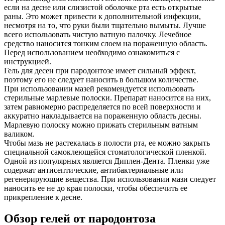
если на десне или слизистой оболочке рта есть открытые
раны. Это может привести к дополнительной инфекции,
несмотря на то, что руки были тщательно вымыты. Лучше
всего использовать чистую ватную палочку. Лечебное
средство наносится тонким слоем на пораженную область.
Перед использованием необходимо ознакомиться с
инструкцией.
Гель для десен при пародонтозе имеет сильный эффект,
поэтому его не следует наносить в большом количестве.
При использовании мазей рекомендуется использовать
стерильные марлевые полоски. Препарат наносится на них,
затем равномерно распределяется по всей поверхности и
аккуратно накладывается на пораженную область десны.
Марлевую полоску можно прижать стерильным ватным
валиком.
Чтобы мазь не растекалась в полости рта, ее можно закрыть
специальной самоклеющейся стоматологической пленкой.
Одной из популярных является Диплен-Дента. Пленки уже
содержат антисептические, антибактериальные или
регенерирующие вещества. При использовании мази следует
наносить ее не до края полоски, чтобы обеспечить ее
прикрепление к десне.
Обзор гелей от пародонтоза