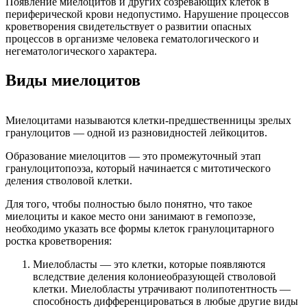
Появление миелоцитов и других созревающих клеток в
периферической крови недопустимо. Нарушение процессов
кроветворения свидетельствует о развитии опасных
процессов в организме человека гематологического и
негематологического характера.
Виды миелоцитов
Миелоцитами называются клетки-предшественницы зрелых
гранулоцитов — одной из разновидностей лейкоцитов.
Образование миелоцитов — это промежуточный этап
гранулоцитопоэза, который начинается с митотического
деления стволовой клетки.
Для того, чтобы полностью было понятно, что такое
миелоциты и какое место они занимают в гемопоэзе,
необходимо указать все формы клеток гранулоцитарного
ростка кроветворения:
Миелобласты — это клетки, которые появляются
вследствие деления колониеобразующей стволовой
клетки. Миелобласты утрачивают полипотентность —
способность дифференцироваться в любые другие виды