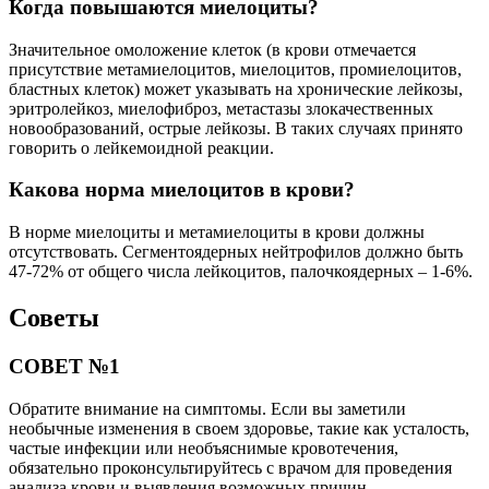
Когда повышаются миелоциты?
Значительное омоложение клеток (в крови отмечается
присутствие метамиелоцитов, миелоцитов, промиелоцитов,
бластных клеток) может указывать на хронические лейкозы,
эритролейкоз, миелофиброз, метастазы злокачественных
новообразований, острые лейкозы. В таких случаях принято
говорить о лейкемоидной реакции.
Какова норма миелоцитов в крови?
В норме миелоциты и метамиелоциты в крови должны
отсутствовать. Сегментоядерных нейтрофилов должно быть
47-72% от общего числа лейкоцитов, палочкоядерных – 1-6%.
Советы
СОВЕТ №1
Обратите внимание на симптомы. Если вы заметили
необычные изменения в своем здоровье, такие как усталость,
частые инфекции или необъяснимые кровотечения,
обязательно проконсультируйтесь с врачом для проведения
анализа крови и выявления возможных причин.