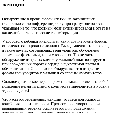
женщин
Обнаружение в крови любой клетки, не закончившей
полностью свою дифференцировку при гранулоцитопоэзе,
указывает на то, что костный мозг активизировался в ответ на
какие-либо патологические трансформации.
У здорового ребенка миелоциты, как и другие юные формы,
определяться в крови не должны. Выход миелоцитов в кровь,
а также других созревающих гранулоцитов, обусловлен
такими же факторами, как и у взрослых. Также часто
обнаружение незрелых клеток у малышей диагностируется
при врожденных пороках сердца, неукротимой рвоты и
обезвоживания. Очень часто обнаруживаются незрелые
формы гранулоцитов у малышей со слабым иммунитетом.
Сильное физическое перенапряжение также повлечь за собой
появление незначительного количества миелоцитов в крови у
здоровых детей.
Что касается беременных женщин, то здесь допускаются
колебания в картине крови. Процесс кроветворения при
вынашивании ребенка усиливается для поддержания
жизнедеятельности всего организма матери и малыша.