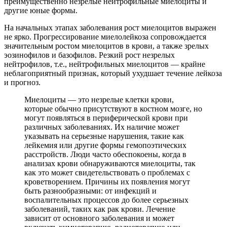
преимущественно незрелые нейтрофильные миелоциты и
другие юные формы.
На начальных этапах заболевания рост миелоцитов выражен
не ярко. Прогрессирование миелолейкоза сопровождается
значительным ростом миелоцитов в крови, а также зрелых
эозинофилов и базофилов. Резкий рост незрелых
нейтрофилов, т.е., нейтрофильных миелоцитов — крайне
неблагоприятный признак, который ухудшает течение лейкоза
и прогноз.
Миелоциты — это незрелые клетки крови,
которые обычно присутствуют в костном мозге, но
могут появляться в периферической крови при
различных заболеваниях. Их наличие может
указывать на серьезные нарушения, такие как
лейкемия или другие формы гемопоэтических
расстройств. Люди часто обеспокоены, когда в
анализах крови обнаруживаются миелоциты, так
как это может свидетельствовать о проблемах с
кроветворением. Причины их появления могут
быть разнообразными: от инфекций и
воспалительных процессов до более серьезных
заболеваний, таких как рак крови. Лечение
зависит от основного заболевания и может