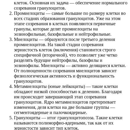
клеток. Основная их задача — обеспечение нормального
созревания гранулоцитов.
Промиелоциты — самые большие по размеру клетки во
всех стадиях образования гранулоцитов. Уже на этом
этапе созревания в клетках появляются первичные
гранулы, которые делят промиелоциты на
эозинофильные, базофильные и нейтрофильные.
Миелоциты — образуются после третьего деления
промиелоцитов. На такой стадии созревания
зернистость клеток (включения) становится строго
специфичной (вторичной), что позволяет уже четко
разделять будущие нейтрофилы, базофилы и
эозинофилы. Миелоциты — активно делящиеся клетки.
От полноценности созревания миелоцитов зависит
физиологическая активность и функциональность
гранулоцитов.
Метамиелоциты (юные лейкоциты) — такие клетки
обладают низкой способностью к делению. Благодаря
им происходит завершающий этап созревания
гранулоцитов. Ядро метамиелоцитов претерпевает
изменения, деля клетки на две большие группы —
сегментоядерные и палочкоядерные.
Гранулоциты — итог гранулоцитопоэза. Такие клетки
называются полиморфно-ядерными, так как от их
зернистости зависит тип клеток.