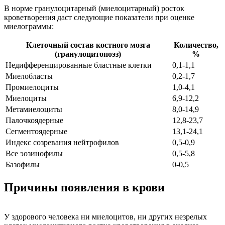
В норме гранулоцитарный (миелоцитарный) росток
кроветворения даст следующие показатели при оценке
миелограммы:
Клеточный состав костного мозга
Количество,
(гранулоцитопоэз)
%
Недифференцированные бластные клетки
0,1-1,1
Миелобласты
0,2-1,7
Промиелоциты
1,0-4,1
Миелоциты
6,9-12,2
Метамиелоциты
8,0-14,9
Палочкоядерные
12,8-23,7
Сегментоядерные
13,1-24,1
Индекс созревания нейтрофилов
0,5-0,9
Все эозинофилы
0,5-5,8
Базофилы
0-0,5
Причины появления в крови
У здорового человека ни миелоцитов, ни других незрелых