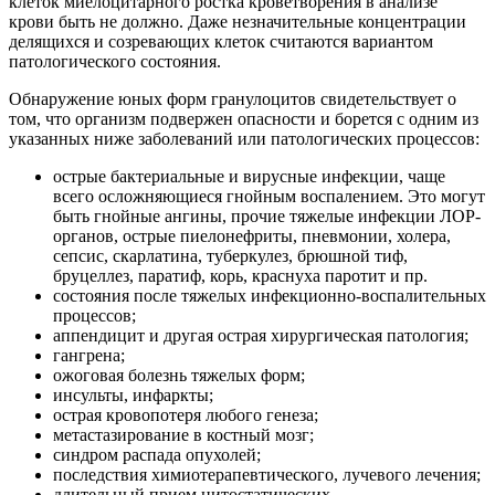
клеток миелоцитарного ростка кроветворения в анализе
крови быть не должно. Даже незначительные концентрации
делящихся и созревающих клеток считаются вариантом
патологического состояния.
Обнаружение юных форм гранулоцитов свидетельствует о
том, что организм подвержен опасности и борется с одним из
указанных ниже заболеваний или патологических процессов:
острые бактериальные и вирусные инфекции, чаще
всего осложняющиеся гнойным воспалением. Это могут
быть гнойные ангины, прочие тяжелые инфекции ЛОР-
органов, острые пиелонефриты, пневмонии, холера,
сепсис, скарлатина, туберкулез, брюшной тиф,
бруцеллез, паратиф, корь, краснуха паротит и пр.
состояния после тяжелых инфекционно-воспалительных
процессов;
аппендицит и другая острая хирургическая патология;
гангрена;
ожоговая болезнь тяжелых форм;
инсульты, инфаркты;
острая кровопотеря любого генеза;
метастазирование в костный мозг;
синдром распада опухолей;
последствия химиотерапевтического, лучевого лечения;
длительный прием цитостатических,