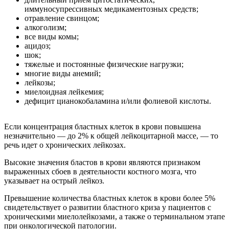
иммуносупрессивных медикаментозных средств;
отравление свинцом;
алкоголизм;
все виды комы;
ацидоз;
шок;
тяжелые и постоянные физические нагрузки;
многие виды анемий;
лейкозы;
миелоидная лейкемия;
дефицит цианокобаламина и/или фолиевой кислоты.
Если концентрация бластных клеток в крови повышена
незначительно — до 2% к общей лейкоцитарной массе, — то
речь идет о хронических лейкозах.
Высокие значения бластов в крови являются признаком
выраженных сбоев в деятельности костного мозга, что
указывает на острый лейкоз.
Превышение количества бластных клеток в крови более 5%
свидетельствует о развитии бластного криза у пациентов с
хроническими миелолейкозами, а также о терминальном этапе
при онкологической патологии.