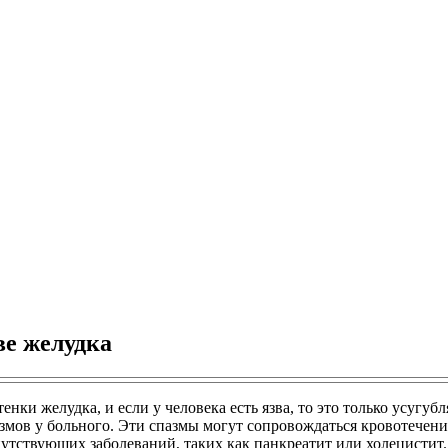
ве желудка
ки желудка, и если у человека есть язва, то это только усугубл
мов у больного. Эти спазмы могут сопровождаться кровотечение
тствующих заболеваний, таких как панкреатит или холецистит.