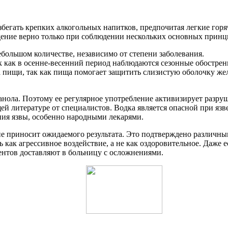
збегать крепких алкогольных напитков, предпочитая легкие гор
ждение верно только при соблюдении нескольких основных принц
небольшом количестве, независимо от степени заболевания.
к как в осенне-весенний период наблюдаются сезонные обострен
 пищи, так как пища помогает защитить слизистую оболочку жел
танола. Поэтому ее регулярное употребление активизирует разр
щей литературе от специалистов. Водка является опасной при яз
ния язвы, особенно народными лекарями.
 не приносит ожидаемого результата. Это подтверждено различн
как агрессивное воздействие, а не как оздоровительное. Даже 
иентов доставляют в больницу с осложнениями.