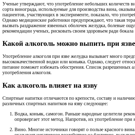
Ученые утверждают, что употребление небольших количеств вин
сорта винограда, используемые для производства вина, оказыв
пациентов, участвующих в эксперименте, показало, что употре
Однако медицинские работники предупреждают, что такая тера
вызвать раздражение язвенных оболочек желудка, болевые ощу
рекомендации ученых, рисковать своим здоровьем ради бокала в
Какой алкоголь можно выпить при язве
Употребление алкоголя при язве желудка вызывает много пред
высококачественной водки или коньяка. Однако, следует относ
питание поможет избежать обострения. Список разрешенных а
употребления алкоголя.
Как алкоголь влияет на язву
Спиртные напитки отличаются по крепости, составу и наличию
различных спиртных напитков на язву следующее:
Водка, коньяк, самогон. Раньше народные целители реко
опровергает этот метод. Напротив, их употребление при
Вино. Многие источники говорят о пользе красного вина
оказывает негативное воздействие на бактерию, вызываю