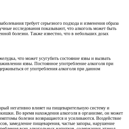
заболевания требует серьезного подхода и изменения образа
аучные исследования показывают, что алкоголь может быть
нной болезни. Также известно, что в небольших дозах
желудка, что может усугубить состояние язвы и вызвать
 заживлении язвы. Постоянное употребление алкоголя при
держиваться от употребления алкоголя при данном
торый негативно влияет на пищеварительную систему и
 кишки. Во время нахождения алкоголя в организме, он может
 симптомы болезни возвращаются и усиливаются. Воздействие
сов, замедление пищеварения, частые запоры, нарушение
требления всех алкогольных напитков, содержащих этанол.