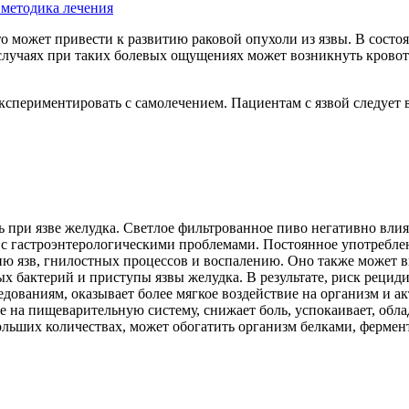
 методика лечения
о может привести к развитию раковой опухоли из язвы. В сост
случаях при таких болевых ощущениях может возникнуть кровоте
кспериментировать с самолечением. Пациентам с язвой следует 
ть при язве желудка. Светлое фильтрованное пиво негативно вли
 с гастроэнтерологическими проблемами. Постоянное употребле
ю язв, гнилостных процессов и воспалению. Оно также может вы
х бактерий и приступы язвы желудка. В результате, риск рецид
едованиям, оказывает более мягкое воздействие на организм и 
ие на пищеварительную систему, снижает боль, успокаивает, об
больших количествах, может обогатить организм белками, ферме