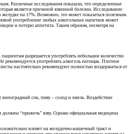
зным. Различные исследования показали, что определенные
которая является причиной язвенной болезни. Исследование
в желудке на 17%. Возможно, это может показаться полезным.
с язвой употребление любых алкогольных напитков может
нкции и потерю аппетита. Таким образом, несмотря на
, пациентам разрешается употреблять небольшое количество
Не рекомендуется употреблять алкоголь натощак. Плотное
листы настоятельно рекомендуют полностью воздержаться от
виноградный сок, пиву – солод и хмель. Воздействие
ни должны “прижечь” язву. Однако официальная медицина
 положительно влияет на желудочно-кишечный тракт и
ерждения и считают, что красное вино негативно влияет на