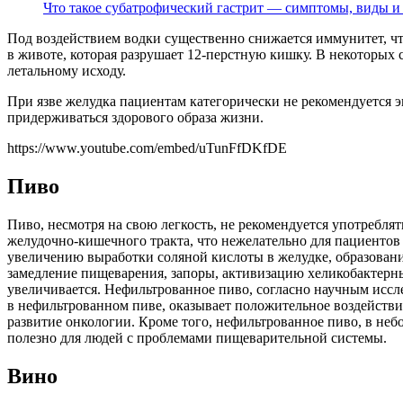
Что такое субатрофический гастрит — симптомы, виды и
Под воздействием водки существенно снижается иммунитет, чт
в животе, которая разрушает 12-перстную кишку. В некоторых 
летальному исходу.
При язве желудка пациентам категорически не рекомендуется э
придерживаться здорового образа жизни.
https://www.youtube.com/embed/uTunFfDKfDE
Пиво
Пиво, несмотря на свою легкость, не рекомендуется употребля
желудочно-кишечного тракта, что нежелательно для пациентов
увеличению выработки соляной кислоты в желудке, образовани
замедление пищеварения, запоры, активизацию хеликобактерны
увеличивается. Нефильтрованное пиво, согласно научным иссл
в нефильтрованном пиве, оказывает положительное воздейств
развитие онкологии. Кроме того, нефильтрованное пиво, в не
полезно для людей с проблемами пищеварительной системы.
Вино