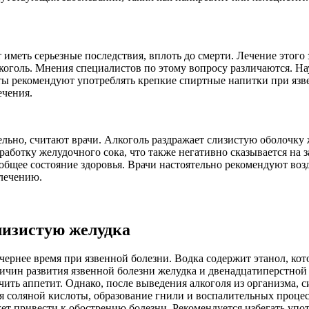
иметь серьезные последствия, вплоть до смерти. Лечение этого 
лкоголь. Мнения специалистов по этому вопросу различаются. Н
ты рекомендуют употреблять крепкие спиртные напитки при язве
ечения.
льно, считают врачи. Алкоголь раздражает слизистую оболочку 
ыработку желудочного сока, что также негативно сказывается на
общее состояние здоровья. Врачи настоятельно рекомендуют воз
 лечению.
лизистую желудка
чернее время при язвенной болезни. Водка содержит этанол, ко
ричин развития язвенной болезни желудка и двенадцатиперстной
чить аппетит. Однако, после выведения алкоголя из организма,
я соляной кислоты, образование гнили и воспалительных процес
ет привести к обострению болезни. Рекомендуется избегать упо