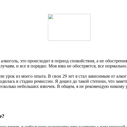
алкоголь, это происходит в период спокойствия, а не обострения,
чаям, и все в порядке. Моя язва не обостряется, все нормально.
ли урок из моего опыта. В свои 29 лет я стал зависимым от алко
ходилась в стадии ремиссии. Я дошел до такой степени, что замет
несколько небольших язвочек. В общем, я не рекомендую никому у
е?
лгое время, в небольшом количестве при гастрите с повышенной 