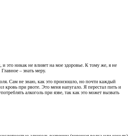
 и это никак не влияет на мое здоровье. К тому же, я не
 Главное – знать меру.
голя. Сам не знаю, как это произошло, но почти каждый
ил кровь при рвоте. Это меня напугало. Я перестал пить и
потреблять алкоголь при язве, так как это может вызвать
кислотностью алкоголь разрешен (хорошая водка или коньяк).