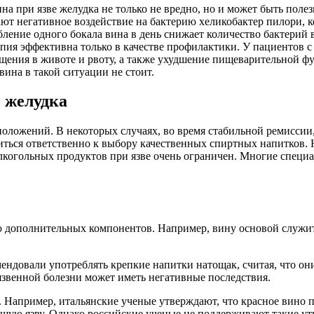
а при язве желудка не только не вредно, но и может быть поле
ают негативное воздействие на бактерию хеликобактер пилори, 
бление одного бокала вина в день снижает количество бактерий 
пия эффективна только в качестве профилактики. У пациентов 
щения в животе и рвоту, а также ухудшение пищеварительной фу
ина в такой ситуации не стоит.
 желудка
положений. В некоторых случаях, во время стабильной ремиссии
иться ответственно к выбору качественных спиртных напитков. 
лкогольных продуктов при язве очень ограничен. Многие специа
 дополнительных компонентов. Например, вину основой служит 
мендовали употреблять крепкие напитки натощак, считая, что о
 язвенной болезни может иметь негативные последствия.
. Например, итальянские ученые утверждают, что красное вино
щую язву. Однако российские ученые не поддерживают такие утв