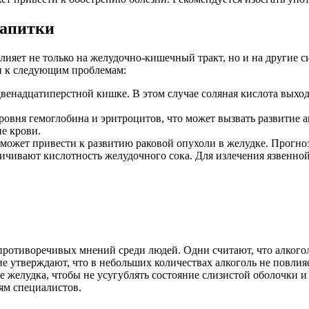
напитки
лияет не только на желудочно-кишечный тракт, но и на другие 
ти к следующим проблемам:
 двенадцатиперстной кишке. В этом случае соляная кислота выхо
овня гемоглобина и эритроцитов, что может вызвать развитие а
е крови.
 может привести к развитию раковой опухоли в желудке. Прогно
чивают кислотность желудочного сока. Для излечения язвенной
противоречивых мнений среди людей. Одни считают, что алкогол
е утверждают, что в небольших количествах алкоголь не повлия
ве желудка, чтобы не усугублять состояние слизистой оболочки
ям специалистов.