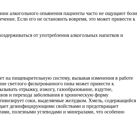
оянии алкогольного опьянения пациенты часто не ощущают боли
чение. Если его не остановить вовремя, это может привести к
воздерживаться от употребления алкогольных напитков и
яет на пищеварительную систему, вызывая изменения в работе
ние светлого фильтрованного пива может привести к
зывать отрыжку, изжогу, газообразование, вздутие,
ивов и перехода заболевания в хроническую форму
активизирует соки, выделяемые желудком. Хмель, содержащийся
ладает дезинфицирующими свойствами и предотвращает
нтами, полезными углеводами и минералами, что особенно