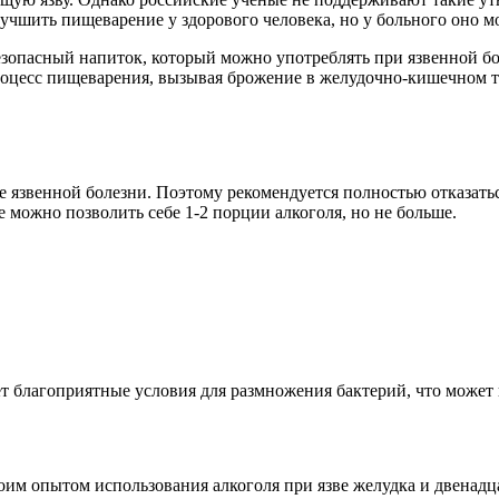
учшить пищеварение у здорового человека, но у больного оно м
езопасный напиток, который можно употреблять при язвенной бол
роцесс пищеварения, вызывая брожение в желудочно-кишечном тр
язвенной болезни. Поэтому рекомендуется полностью отказаться 
 можно позволить себе 1-2 порции алкоголя, но не больше.
 благоприятные условия для размножения бактерий, что может н
воим опытом использования алкоголя при язве желудка и двена