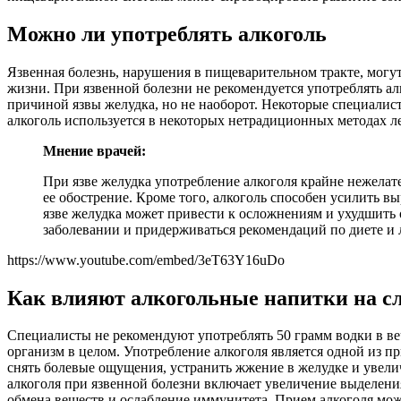
Можно ли употреблять алкоголь
Язвенная болезнь, нарушения в пищеварительном тракте, могут 
жизни. При язвенной болезни не рекомендуется употреблять а
причиной язвы желудка, но не наоборот. Некоторые специалис
алкоголь используется в некоторых нетрадиционных методах л
Мнение врачей:
При язве желудка употребление алкоголя крайне нежелате
ее обострение. Кроме того, алкоголь способен усилить в
язве желудка может привести к осложнениям и ухудшить 
заболевании и придерживаться рекомендаций по диете и
https://www.youtube.com/embed/3eT63Y16uDo
Как влияют алкогольные напитки на с
Специалисты не рекомендуют употреблять 50 грамм водки в ве
организм в целом. Употребление алкоголя является одной из п
снять болевые ощущения, устранить жжение в желудке и увели
алкоголя при язвенной болезни включает увеличение выделени
обмена веществ и ослабление иммунитета. Прием алкоголя мож