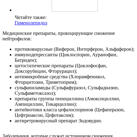
Читайте также:
Гименолепидоз
Медицинские препараты, провоцирующие снижение
нейтрофилов:
противовирусные (Виферон, Интерферон, Альфаферон);
иммунодепрессанты (Циклоспорин, Ауранофин,
Батриден);
цитостатические препараты (Циклофосфан,
Доксорубицин, Фторурацил);
антимикробные средства (Хлорамфеникол,
Фторцитозин, Триметоприм);
сульфаниламиды (Сульфафуразол, Сульфадиазин,
Сульфаметоксазол);
препараты группы пенициллина (Амоксициллин,
Ампициллин, Тикарциллин);
антибиотики класса цефалоспоринов (Цефаперазон,
Цефтриаксон, Цефотаксим);
антиретровирусный препарат Зидовудин.
Заболевания, которые служат источником снижения