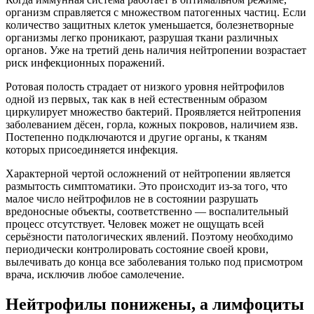
организм справляется с множеством патогенных частиц. Если
количество защитных клеток уменьшается, болезнетворные
организмы легко проникают, разрушая ткани различных
органов. Уже на третий день наличия нейтропении возрастает
риск инфекционных поражений.
Ротовая полость страдает от низкого уровня нейтрофилов
одной из первых, так как в ней естественным образом
циркулирует множество бактерий. Проявляется нейтропения
заболеванием дёсен, горла, кожных покровов, наличием язв.
Постепенно подключаются и другие органы, к тканям
которых присоединяется инфекция.
Характерной чертой осложнений от нейтропении является
размытость симптоматики. Это происходит из-за того, что
малое число нейтрофилов не в состоянии разрушать
вредоносные объекты, соответственно — воспалительный
процесс отсутствует. Человек может не ощущать всей
серьёзности патологических явлений. Поэтому необходимо
периодически контролировать состояние своей крови,
вылечивать до конца все заболевания только под присмотром
врача, исключив любое самолечение.
Нейтрофилы понижены, а лимфоциты