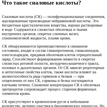
Что такое сиаловые кислоты?
Сиаловые кислоты (СК) — полифункциональные соединения,
ацилированные производные нейраминовой кислоты. Это
бесцветные кристаллические вещества, хорошо растворимые
в воде. Содержатся в слизистых оболочках и тканях
внутренних органов, секретах слюнных желез,
спинномозговой жидкости, плазме крови.
СК обнаруживаются преимущественно в связанном
состоянии, входят в состав гликопротеинов, гликолипидов,
олигосахаридов, придавая оболочкам клеток отрицательный
заряд. Способствуют формированию вязкости в секретах
слизистых ротовой полости, желудочно-кишечного тракта,
половых и дыхательных органов. От СК зависят рецепторные
и антигенные свойства клеток, также кислоты влияют на
жизнеспособность ряда гормонов и белков — при
отщеплении от них СК, гормоны и белки поглощаются
клетками печени. Снижение концентрации СК в оболочках
эритроцитов сопровождает процесс старения форменных
элементов крови.
СК присутствуют в кровеносном русле в небольшом
количестве, активно участвуя в биохимических процессах. Но