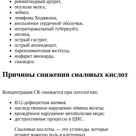
ревматоидный артрит,
опухоли мозга,
лейкоз,
лимфома Ходжкина,
воспаление сердечной оболочки,
интраторакальный туберкулёз,
ангина,
острый гастрит,
острый аппендицит,
паренхиматозная желтуха,
инфаркт миокарда,
сиалидоз.
Причины снижения сиаловых кислот
Концентрация СК снижается при патологиях:
В12-дефицитная анемия;
наследственное нарушение обмена железа;
врождённое нарушение метаболизма меди;
деструктивные процессы в ЦНС.
Сиаловые кислоты — это углеводы, которые
играют важную роль в клеточных