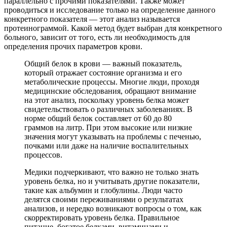
параллельно с прочими показателями. Также может
проводиться и исследование только на определение данного
конкретного показателя — этот анализ называется
протеинограммой. Какой метод будет выбран для конкретного
больного, зависит от того, есть ли необходимость для
определения прочих параметров крови.
Общий белок в крови — важный показатель,
который отражает состояние организма и его
метаболические процессы. Многие люди, проходя
медицинские обследования, обращают внимание
на этот анализ, поскольку уровень белка может
свидетельствовать о различных заболеваниях. В
норме общий белок составляет от 60 до 80
граммов на литр. При этом высокие или низкие
значения могут указывать на проблемы с печенью,
почками или даже на наличие воспалительных
процессов.
Медики подчеркивают, что важно не только знать
уровень белка, но и учитывать другие показатели,
такие как альбумин и глобулины. Люди часто
делятся своими переживаниями о результатах
анализов, и нередко возникают вопросы о том, как
скорректировать уровень белка. Правильное
питание, богатое белками, витаминами и