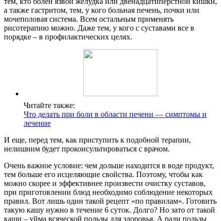
тем, кто болен язвой желудка или двенадцатиперстной кишки,
а также гастритом, тем, у кого больная печень, почки или
мочеполовая система. Всем остальным применять
рисотерапию можно. Даже тем, у кого с суставами все в
порядке – в профилактических целях.
Читайте также:
Что делать при боли в области печени — симптомы и
лечение
И еще, перед тем, как приступить к подобной терапии,
нелишним будет проконсультироваться с врачом.
Очень важное условие: чем дольше находится в воде продукт,
тем больше его исцеляющие свойства. Поэтому, чтобы как
можно скорее и эффективнее произвести очистку суставов,
при приготовлении блюд необходимо соблюдение некоторых
правил. Вот лишь один такой рецепт «по правилам». Готовить
такую кашу нужно в течение 6 суток. Долго? Но зато от такой
каши – уйма всяческой пользы для здоровья. А ради пользы