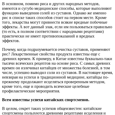
В основном, помимо риса и других народных методов,
имеются и сугубо медицинские способы, которые выполняют
функцию выведения солей из суставов. Однако же именно
рис в списке таких способов стоит на первом месте. Кроме
того, лекарства могут привнести всякие вредные побочные
эффекты. А вот данный злак, если им пользоваться правильно
(то есть, в полном соответствии с народными рецептами)
практически не имеет противопоказаний и вредных
эффектов.
Почему, когда подразумевается очистка суставов, применяют
рис? Лекарственные свойства продукта известны еще с
древних времен. К примеру, в Китае известны буквально-таки
тысячи всяческих рецептов на основе риса. С самых древних
времен он излечивал китайцев от множества болезней, в том
числе, успешно выводил соли из суставов. В настоящее время,
невзирая на успехи в традиционной медицине, китайцы по-
прежнему продолжают исцеляться проверенным методом,
кроме того, еще и проводить всяческие целебные
профилактические мероприятия.
Всем известны успехи китайских спортсменов.
В целом, секрет таких успехов общеизвестен: китайские
спортсмены пользуются древними рецептами исцеления и