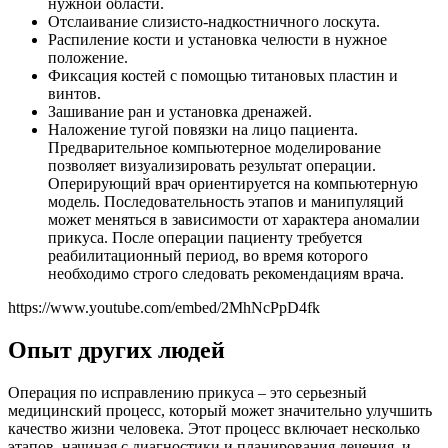
нужной области.
Отслаивание слизисто-надкостничного лоскута.
Распиление кости и установка челюсти в нужное
положение.
Фиксация костей с помощью титановых пластин и
винтов.
Зашивание ран и установка дренажей.
Наложение тугой повязки на лицо пациента.
Предварительное компьютерное моделирование
позволяет визуализировать результат операции.
Оперирующий врач ориентируется на компьютерную
модель. Последовательность этапов и манипуляций
может меняться в зависимости от характера аномалии
прикуса. После операции пациенту требуется
реабилитационный период, во время которого
необходимо строго следовать рекомендациям врача.
https://www.youtube.com/embed/2MhNcPpD4fk
Опыт других людей
Операция по исправлению прикуса – это серьезный
медицинский процесс, который может значительно улучшить
качество жизни человека. Этот процесс включает несколько
этапов, начиная с диагностики и планирования лечения, и