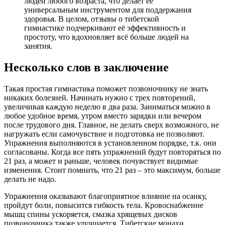
людей любого возраста, что делает её
универсальным инструментом для поддержания
здоровья. В целом, отзывы о тибетской
гимнастике подчеркивают её эффективность и
простоту, что вдохновляет всё больше людей на
занятия.
Несколько слов в заключение
Такая простая гимнастика поможет позвоночнику не знать
никаких болезней. Начинать нужно с трех повторений,
увеличивая каждую неделю в два раза. Заниматься можно в
любое удобное время, утром вместо зарядки или вечером
после трудового дня. Главное, не делать сверх возможного, не
нагружать если самочувствие и подготовка не позволяют.
Упражнения выполняются в установленном порядке, т.к. они
согласованы. Когда все пять упражнений будут повторяться по
21 раз, а может и раньше, человек почувствует видимые
изменения. Стоит помнить, что 21 раз – это максимум, больше
делать не надо.
Упражнения оказывают благоприятное влияние на осанку,
пройдут боли, повысится гибкость тела. Кровоснабжение
мышц спины ускоряется, смазка хрящевых дисков
позвоночника также улучшается. Тибетские монахи