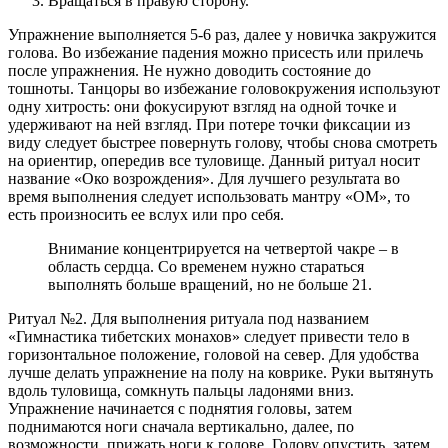
Вращаться в правую сторону.
Упражнение выполняется 5-6 раз, далее у новичка закружится
голова. Во избежание падения можно присесть или прилечь
после упражнения. Не нужно доводить состояние до
тошноты. Танцоры во избежание головокружения используют
одну хитрость: они фокусируют взгляд на одной точке и
удерживают на ней взгляд. При потере точки фиксации из
виду следует быстрее повернуть голову, чтобы снова смотреть
на ориентир, опередив все туловище. Данный ритуал носит
название «Око возрождения». Для лучшего результата во
время выполнения следует использовать мантру «ОМ», то
есть произносить ее вслух или про себя.
Внимание концентрируется на четвертой чакре – в
область сердца. Со временем нужно стараться
выполнять больше вращений, но не больше 21.
Ритуал №2. Для выполнения ритуала под названием
«Гимнастика тибетских монахов» следует привести тело в
горизонтальное положение, головой на север. Для удобства
лучше делать упражнение на полу на коврике. Руки вытянуть
вдоль туловища, сомкнуть пальцы ладонями вниз.
Упражнение начинается с поднятия головы, затем
поднимаются ноги сначала вертикально, далее, по
возможности, прижать ноги к голове. Голову опустить, затем