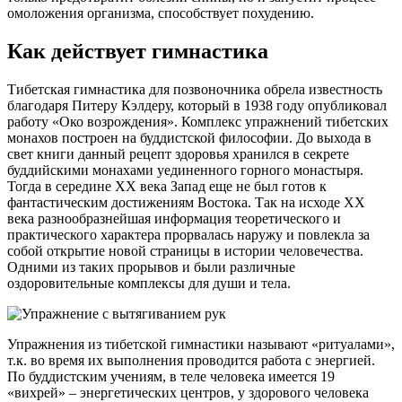
омоложения организма, способствует похудению.
Как действует гимнастика
Тибетская гимнастика для позвоночника обрела известность
благодаря Питеру Кэлдеру, который в 1938 году опубликовал
работу «Око возрождения». Комплекс упражнений тибетских
монахов построен на буддистской философии. До выхода в
свет книги данный рецепт здоровья хранился в секрете
буддийскими монахами уединенного горного монастыря.
Тогда в середине XX века Запад еще не был готов к
фантастическим достижениям Востока. Так на исходе XX
века разнообразнейшая информация теоретического и
практического характера прорвалась наружу и повлекла за
собой открытие новой страницы в истории человечества.
Одними из таких прорывов и были различные
оздоровительные комплексы для души и тела.
Упражнения из тибетской гимнастики называют «ритуалами»,
т.к. во время их выполнения проводится работа с энергией.
По буддистским учениям, в теле человека имеется 19
«вихрей» – энергетических центров, у здорового человека