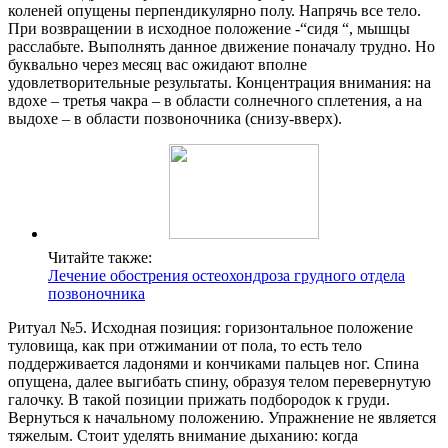
коленей опущены перпендикулярно полу. Напрячь все тело.
При возвращении в исходное положение -“сидя “, мышцы
расслабьте. Выполнять данное движение поначалу трудно. Но
буквально через месяц вас ожидают вполне
удовлетворительные результаты. Концентрация внимания: на
вдохе – третья чакра – в области солнечного сплетения, а на
выдохе – в области позвоночника (снизу-вверх).
Читайте также:
Лечение обострения остеохондроза грудного отдела
позвоночника
Ритуал №5. Исходная позиция: горизонтальное положение
туловища, как при отжимании от пола, то есть тело
поддерживается ладонями и кончиками пальцев ног. Спина
опущена, далее выгибать спину, образуя телом перевернутую
галочку. В такой позиции прижать подбородок к груди.
Вернуться к начальному положению. Упражнение не является
тяжелым. Стоит уделять внимание дыханию: когда