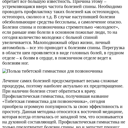
обретает все большую известность. Причина этому –
устремляющаяся вверх частота болезней спины. Необходимо
проводить профилактику таких болезней как остеохондроз,
остеопороз, сколиоз и т.д. В случае наступившей болезни
обезболивающие средства бессильны, а самолечение опасно.
Болезни спины и позвоночника стремительно «молодеют»,
если раньше ими болели в основном пожилые люди, то на
сегодня количество молодежи с больной спиной
увеличивается. Малоподвижный образ жизни, личный
автомобиль – все это приводит к болезням спины. Перегрузка
в области шеи проявляется в виде головных болей, в грудном
отделе – к болям в сердце, в поясничном отделе ведет к
болезням ног.
Лечение самих болезней предусматривает весьма сложные
процедуры, поэтому наиболее актуально их предотвращение.
При наличии болезни стоит обратиться к врачу.
Профилактическая гимнастика, получившая название
«Тибетская гимнастика для позвоночника», сегодня
приобрела огромную популярность за свою эффективность и
простоту. Данная методика относится к восточной медицине,
которая всегда отличалась от западной тем, что основывается
на духовной составляющей. Профилактическая гимнастика не
только предотвратит болезни спины, но и запустит процесс