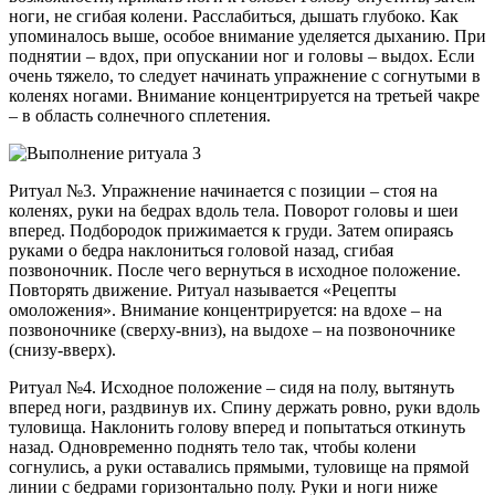
ноги, не сгибая колени. Расслабиться, дышать глубоко. Как
упоминалось выше, особое внимание уделяется дыханию. При
поднятии – вдох, при опускании ног и головы – выдох. Если
очень тяжело, то следует начинать упражнение с согнутыми в
коленях ногами. Внимание концентрируется на третьей чакре
– в область солнечного сплетения.
Ритуал №3. Упражнение начинается с позиции – стоя на
коленях, руки на бедрах вдоль тела. Поворот головы и шеи
вперед. Подбородок прижимается к груди. Затем опираясь
руками о бедра наклониться головой назад, сгибая
позвоночник. После чего вернуться в исходное положение.
Повторять движение. Ритуал называется «Рецепты
омоложения». Внимание концентрируется: на вдохе – на
позвоночнике (сверху-вниз), на выдохе – на позвоночнике
(снизу-вверх).
Ритуал №4. Исходное положение – сидя на полу, вытянуть
вперед ноги, раздвинув их. Спину держать ровно, руки вдоль
туловища. Наклонить голову вперед и попытаться откинуть
назад. Одновременно поднять тело так, чтобы колени
согнулись, а руки оставались прямыми, туловище на прямой
линии с бедрами горизонтально полу. Руки и ноги ниже