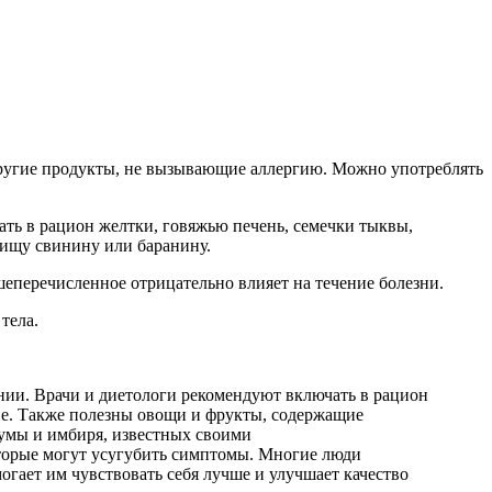
другие продукты, не вызывающие аллергию. Можно употреблять
ть в рацион желтки, говяжью печень, семечки тыквы,
пищу свинину или баранину.
еперечисленное отрицательно влияет на течение болезни.
тела.
нии. Врачи и диетологи рекомендуют включать в рацион
ие. Также полезны овощи и фрукты, содержащие
умы и имбиря, известных своими
оторые могут усугубить симптомы. Многие люди
гает им чувствовать себя лучше и улучшает качество