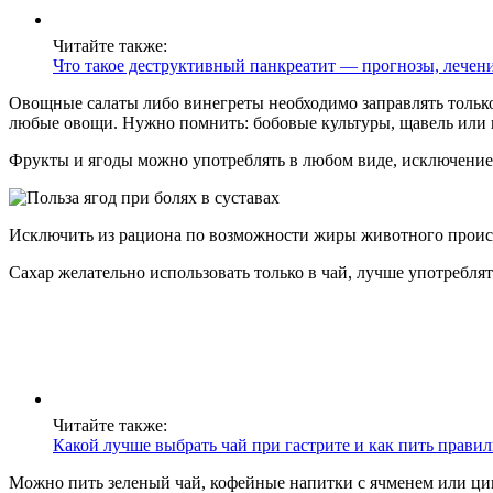
Читайте также:
Что такое деструктивный панкреатит — прогнозы, лечен
Овощные салаты либо винегреты необходимо заправлять только
любые овощи. Нужно помнить: бобовые культуры, щавель или ш
Фрукты и ягоды можно употреблять в любом виде, исключение 
Исключить из рациона по возможности жиры животного происхо
Сахар желательно использовать только в чай, лучше употребля
Читайте также:
Какой лучше выбрать чай при гастрите и как пить прави
Можно пить зеленый чай, кофейные напитки с ячменем или цик