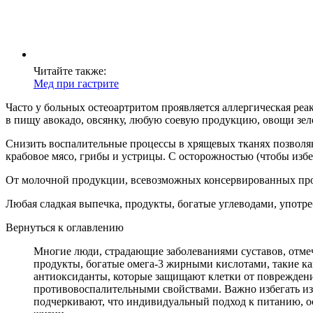
Читайте также:
Мед при гастрите
Часто у больных остеоартритом проявляется аллергическая р
в пищу авокадо, овсянку, любую соевую продукцию, овощи зеле
Снизить воспалительные процессы в хрящевых тканях позволяю
крабовое мясо, грибы и устрицы. С осторожностью (чтобы избе
От молочной продукции, всевозможных консервированных проду
Любая сладкая выпечка, продукты, богатые углеводами, употре
Вернуться к оглавлению
Многие люди, страдающие заболеваниями суставов, отмеч
продукты, богатые омега-3 жирными кислотами, такие к
антиоксиданты, которые защищают клетки от поврежден
противовоспалительными свойствами. Важно избегать из
подчеркивают, что индивидуальный подход к питанию, ос