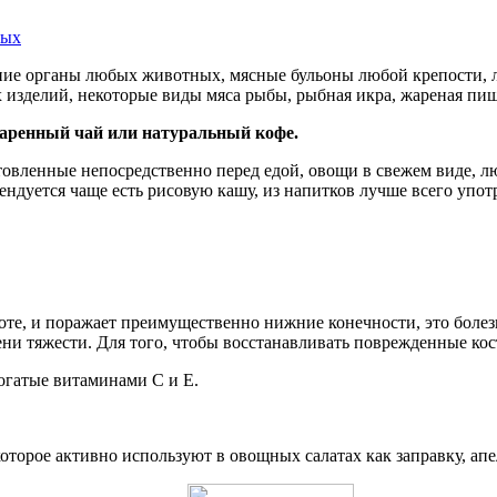
ных
нние органы любых животных, мясные бульоны любой крепости, 
х изделий, некоторые виды мяса рыбы, рыбная икра, жареная пищ
варенный чай или натуральный кофе.
овленные непосредственно перед едой, овощи в свежем виде, л
ендуется чаще есть рисовую кашу, из напитков лучше всего упо
оте, и поражает преимущественно нижние конечности, это болез
ени тяжести. Для того, чтобы восстанавливать поврежденные ко
огатые витаминами С и Е.
которое активно используют в овощных салатах как заправку, ап