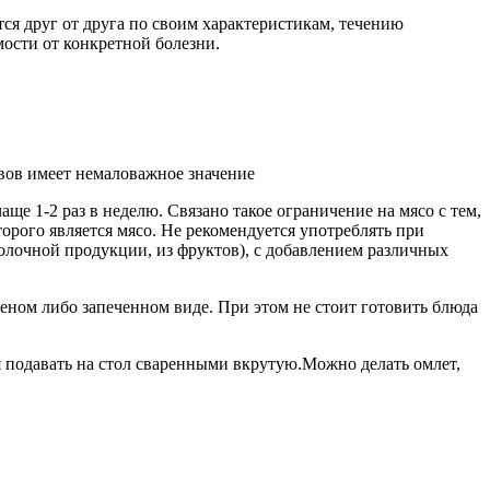
ся друг от друга по своим характеристикам, течению
мости от конкретной болезни.
вов имеет немаловажное значение
е 1-2 раз в неделю. Связано такое ограничение на мясо с тем,
орого является мясо. Не рекомендуется употреблять при
олочной продукции, из фруктов), с добавлением различных
еном либо запеченном виде. При этом не стоит готовить блюда
я подавать на стол сваренными вкрутую.Можно делать омлет,