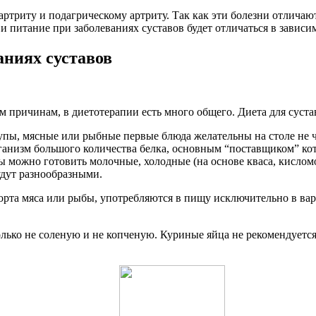
ртриту и подагрическому артриту. Так как эти болезни отличают
и питание при заболеваниях суставов будет отличаться в зависи
аниях суставов
 причинам, в диетотерапии есть много общего. Диета для суста
пы, мясные или рыбные первые блюда желательны на столе не чащ
ганизм большого количества белка, основным “поставщиком” кот
 можно готовить молочные, холодные (на основе кваса, кислом
удут разнообразными.
рта мяса или рыбы, употребляются в пищу исключительно в вар
олько не соленую и не копченую. Куриные яйца не рекомендуетс