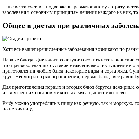
Чаще всего суставы подвержены ревматоидному артриту, остеоа
заболевания, основным принципам лечения каждого из них, то 
Общее в диетах при различных заболев
Хотя все вышеперечисленные заболевания возникают по разным
Первые блюда. Диетологи советуют готовить вегетарианские су
что при заболеваниях суставов нежелательно поступление в ор
приготовлении любых блюд некоторые виды и сорта мяса. Супы
круп. Несмотря на ряд ограничений, первые блюда все равно б
Для приготовления первых и вторых блюд берутся нежирные со
из внутренних органов животных, мяса цыплят или телят.
Рыбу можно употреблять в пищу как речную, так и морскую, т
но не яичницу.