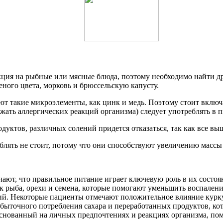
еакция на рыбные или мясные блюда, поэтому необходимо найти 
ного цвета, морковь и брюссельскую капусту.
т такие микроэлементы, как цинк и медь. Поэтому стоит включа
жать аллергических реакций организма) следует употреблять в 
ктов, различных солений придется отказаться, так как все выш
блять не стоит, потому что они способствуют увеличению массы 
ают, что правильное питание играет ключевую роль в их состоя
ак рыба, орехи и семена, которые помогают уменьшить воспален
ий. Некоторые пациенты отмечают положительное влияние курк
быточного потребления сахара и переработанных продуктов, к
нованный на личных предпочтениях и реакциях организма, помо