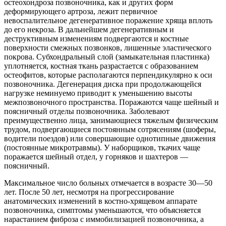
остеохондроза позвоночника, как и других форм
деформирующего артроза, лежит первичное
невоспалительное дегенеративное поражение хряща вплоть
до его некроза. В дальнейшем дегенеративным и
деструктивным изменениям подвергаются и костные
поверхности смежных позвонков, лишенные эластического
покрова. Субхондральный слой (замыкательная пластинка)
уплотняется, костная ткань разрастается с образованием
остеофитов, которые располагаются перпендикулярно к оси
позвоночника. Дегенерация диска при продолжающейся
нагрузке неминуемо приводит к уменьшению высоты
межпозвоночного пространства. Поражаются чаще шейный и
поясничный отделы позвоночника. Заболевают
преимущественно лица, занимающиеся тяжелым физическим
трудом, подвергающиеся постоянным сотрясениям (шоферы,
водители поездов) или совершающие однотипные движения
(постоянные микротравмы). У наборщиков, ткачих чаще
поражается шейный отдел, у горняков и шахтеров —
поясничный.
Максимальное число больных отмечается в возрасте 30—50
лет. После 50 лет, несмотря на прогрессирование
анатомических изменений в костно-хрящевом аппарате
позвоночника, симптомы уменьшаются, что объясняется
нарастанием фиброза с иммобилизацией позвоночника, а