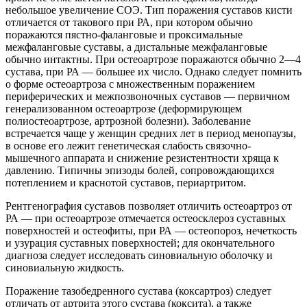
небольшое увеличение СОЭ. Тип поражения суставов кисти
отличается от такового при РА, при котором обычно
поражаются пястно-фаланговые и проксимальные
межфаланговые суставы, а дистальные межфаланговые
обычно интактны. При остеоартрозе поражаются обычно 2—4
сустава, при РА — большее их число. Однако следует помнить
о форме остеоартроза с множественным поражением
периферических и межпозвоночных суставов — первичном
генерализованном остеоартрозе (деформирующем
полиостеоартрозе, артрозной болезни). Заболевание
встречается чаще у женщин средних лет в период менопаузы,
в основе его лежит генетическая слабость связочно-
мышечного аппарата и снижение резистентности хряща к
давлению. Типичны эпизоды болей, сопровождающихся
потеплением и краснотой суставов, периартритом.
Рентгенография суставов позволяет отличить остеоартроз от
РА — при остеоартрозе отмечается остеосклероз суставных
поверхностей и остеофиты, при РА — остеопороз, нечеткость
и узурация суставных поверхностей; для окончательного
диагноза следует исследовать синовиальную оболочку и
синовиальную жидкость.
Поражение тазобедренного сустава (коксартроз) следует
отличать от артрита этого сустава (коксита), а также