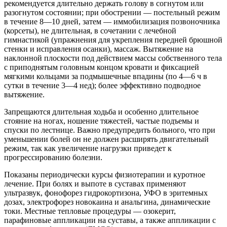
рекомендуется длительно держать голову в согнутом или
разогнутом состоянии; при обострении — постельный режим
в течение 8—10 дней, затем — иммобилизация позвоночника
(корсеты), не длительная, в сочетании с лечебной
гимнастикой (упражнения для укрепления передней брюшной
стенки и исправления осанки), массаж. Вытяжение на
наклонной плоскости под действием массы собственного тела
с приподнятым головным концом кровати и фиксацией
мягкими кольцами за подмышечные впадины (по 4—6 ч в
сутки в течение 3—4 нед); более эффективно подводное
вытяжение.
Запрещаются длительная ходьба и особенно длительное
стояние на ногах, ношение тяжестей, частые подъемы и
спуски по лестнице. Важно предупредить больного, что при
уменьшении болей он не должен расширять двигательный
режим, так как увеличение нагрузки приведет к
прогрессированию болезни.
Показаны периодически курсы физиотерапии и куротное
лечение. При болях и выпоте в суставах применяют
ультразвук, фонофорез гидрокортизона, УФО в эритемных
дозах, электрофорез новокаина и анальгина, динамические
токи. Местные тепловые процедуры — озокерит,
парафиновые аппликации на суставы, а также аппликации с