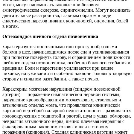
мозга, могут напоминать таковые при боковом
амиотрофическом склерозе, сирингомиелии. Могут возникать
двигательные расстройства, главным образом в виде
спастических парезов нижних конечностей, онемения, болей
в ногах.
Остеохондроз шейного отдела позвоночника
характеризуется постоянными или приступообразными
болями в шее, начинающимися после сна и усиливающимися
при попытке повернуть голову, и ограничением подвижности
шейного отдела позвоночника, особенно бокового сгибания и
вращения. Боли и парестезии усиливаются при кашле,
чиханье, натуживании и особенно наклоне головы в здоровую
сторону и сильном разгибании, а также ночью.
Характерны мозговые нарушения (синдром позвоночной
артерии) — поражение симпатической нервной системы,
нарушение кровообращения в мозжечковых, стволовых и
затылочных отделах мозга, что проявляется клинической
картиной вертебробазилярной недостаточности – развиваются
головокружения с тошнотой и рвотой, шум в ушах, обмороки,
невралгия затылочного нерва, шейно-плечевая невралгия с
фиксированным наклоном головы и шеи в сторону
поражения (кривошея). Сходная клиническая картина может