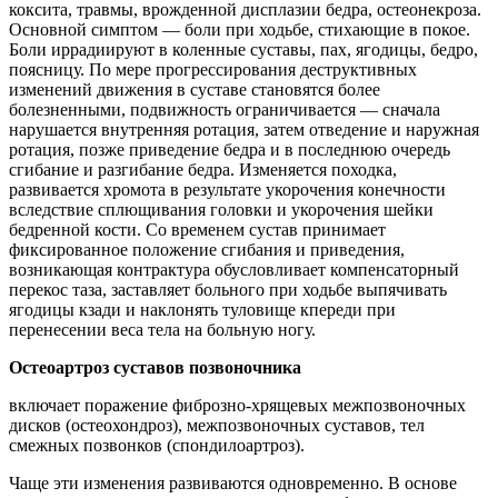
коксита, травмы, врожденной дисплазии бедра, остеонекроза.
Основной симптом — боли при ходьбе, стихающие в покое.
Боли иррадиируют в коленные суставы, пах, ягодицы, бедро,
поясницу. По мере прогрессирования деструктивных
изменений движения в суставе становятся более
болезненными, подвижность ограничивается — сначала
нарушается внутренняя ротация, затем отведение и наружная
ротация, позже приведение бедра и в последнюю очередь
сгибание и разгибание бедра. Изменяется походка,
развивается хромота в результате укорочения конечности
вследствие сплющивания головки и укорочения шейки
бедренной кости. Со временем сустав принимает
фиксированное положение сгибания и приведения,
возникающая контрактура обусловливает компенсаторный
перекос таза, заставляет больного при ходьбе выпячивать
ягодицы кзади и наклонять туловище кпереди при
перенесении веса тела на больную ногу.
Остеоартроз суставов позвоночника
включает поражение фиброзно-хрящевых межпозвоночных
дисков (остеохондроз), межпозвоночных суставов, тел
смежных позвонков (спондилоартроз).
Чаще эти изменения развиваются одновременно. В основе