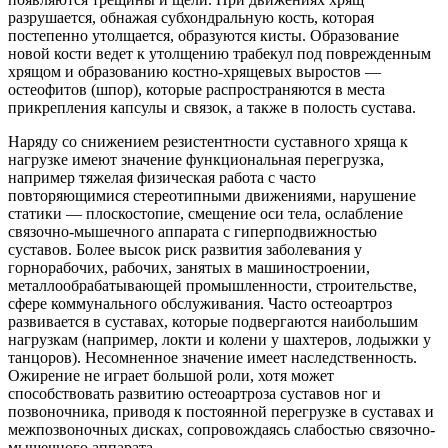
разрушается, обнажая субхондральную кость, которая
постепенно утолщается, образуются кисты. Образование
новой кости ведет к утолщению трабекул под поврежденным
хрящом и образованию костно-хрящевых выростов —
остеофитов (шпор), которые распространяются в места
прикрепления капсулы и связок, а также в полость сустава.
Наряду со снижением резистентности суставного хряща к
нагрузке имеют значение функциональная перегрузка,
например тяжелая физическая работа с часто
повторяющимися стереотипными движениями, нарушение
статики — плоскостопие, смещение оси тела, ослабление
связочно-мышечного аппарата с гиперподвижностью
суставов. Более высок риск развития заболевания у
горнорабочих, рабочих, занятых в машиностроении,
металлообрабатывающей промышленности, строительстве,
сфере коммунального обслуживания. Часто остеоартроз
развивается в суставах, которые подвергаются наибольшим
нагрузкам (например, локти и колени у шахтеров, лодыжки у
танцоров). Несомненное значение имеет наследственность.
Ожирение не играет большой роли, хотя может
способствовать развитию остеоартроза суставов ног и
позвоночника, приводя к постоянной перегрузке в суставах и
межпозвоночных дисках, сопровождаясь слабостью связочно-
мышечного аппарата.