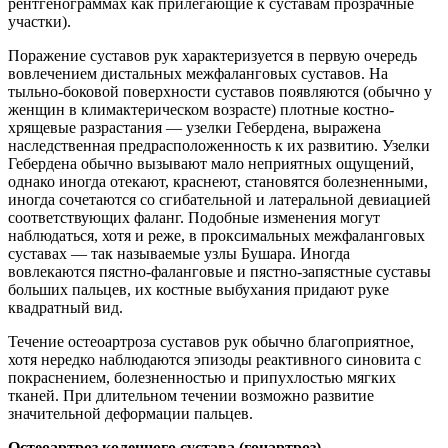
рентгенограммах как прилегающие к суставам прозрачные
участки).
Поражение суставов рук характеризуется в первую очередь
вовлечением дистальных межфаланговых суставов. На
тыльно-боковой поверхности суставов появляются (обычно у
женщин в климактерическом возрасте) плотные костно-
хрящевые разрастания — узелки Гебердена, выражена
наследственная предрасположенность к их развитию. Узелки
Гебердена обычно вызывают мало неприятных ощущений,
однако иногда отекают, краснеют, становятся болезненными,
иногда сочетаются со сгибательной и латеральной девиацией
соответствующих фаланг. Подобные изменения могут
наблюдаться, хотя и реже, в проксимальных межфаланговых
суставах — так называемые узлы Бушара. Иногда
вовлекаются пястно-фаланговые и пястно-запястные суставы
больших пальцев, их костные выбухания придают руке
квадратный вид.
Течение остеоартроза суставов рук обычно благоприятное,
хотя нередко наблюдаются эпизоды реактивного синовита с
покраснением, болезненностью и припухлостью мягких
тканей. При длительном течении возможно развитие
значительной деформации пальцев.
Остеоартроз коленного сустава (гонартроз)