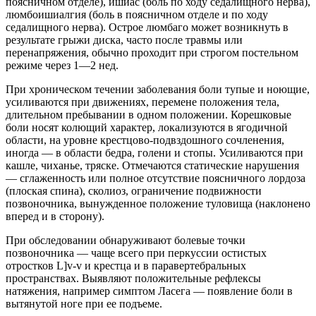
поясничном отделе), ишиас (боль по ходу седалищного нерва),
люмбоишиалгия (боль в поясничном отделе и по ходу
седалищного нерва). Острое люмбаго может возникнуть в
результате грыжи диска, часто после травмы или
перенапряжения, обычно проходит при строгом постельном
режиме через 1—2 нед.
При хроническом течении заболевания боли тупые и ноющие,
усиливаются при движениях, перемене положения тела,
длительном пребывании в одном положении. Корешковые
боли носят колющий характер, локализуются в ягодичной
области, на уровне крестцово-подвздошного сочленения,
иногда — в области бедра, голени и стопы. Усиливаются при
кашле, чиханье, тряске. Отмечаются статические нарушения
— сглаженность или полное отсутствие поясничного лордоза
(плоская спина), сколиоз, ограничение подвижности
позвоночника, вынужденное положение туловища (наклонено
вперед и в сторону).
При обследовании обнаруживают болевые точки
позвоночника — чаще всего при перкуссии остистых
отростков L]v-v и крестца и в паравертебральных
пространствах. Выявляют положительные рефлексы
натяжения, например симптом Ласега — появление боли в
вытянутой ноге при ее подъеме.