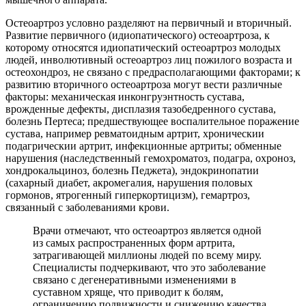
Остеоартроз условно разделяют на первичный и вторичный.
Развитие первичного (идиопатического) остеоартроза, к
которому относятся идиопатический остеоартроз молодых
людей, инволютивный остеоартроз лиц пожилого возраста и
остеохондроз, не связано с предрасполагающими факторами; к
развитию вторичного остеоартроза могут вести различные
факторы: механическая инконгруэнтность сустава,
врожденные дефекты, дисплазия тазобедренного сустава,
болезнь Пертеса; предшествующее воспалительное поражение
сустава, например ревматоидным артрит, хроническии
подагрическии артрит, инфекционные артриты; обменные
нарушения (наследственный гемохроматоз, подагра, охроноз,
хондрокальциноз, болезнь Педжета), эндокринопатии
(сахарный диабет, акромегалия, нарушения половых
гормонов, ятрогенный гиперкортицизм), гемартроз,
связанный с заболеваниями крови.
Врачи отмечают, что остеоартроз является одной
из самых распространенных форм артрита,
затрагивающей миллионы людей по всему миру.
Специалисты подчеркивают, что это заболевание
связано с дегенеративными изменениями в
суставном хряще, что приводит к болям,
ограничению подвижности и снижению качества