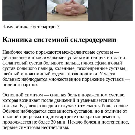
Чому виникає остеоартроз?
Клиника системной склеродермии
Наиболее часто поражаются межфаланговые суставы —
дистальные и проксимальные суставы кистей рук и пястно-
фаланговый сустав большого пальца, плюснефаланговый
сустав большого пальца, коленные, тазобедренные суставы,
шейный и поясничный отделы позвоночника. У части
больных наблюдается множественное поражение суставов —
полиостеоартроз.
Основной симптом — сильная боль в пораженном суставе,
которая возникает после движений и уменьшается после
отдыха. В далеко зашедших случаях отмечается боль в покое.
Обычно наблюдается скованность суставов, но в отличие от
таковой при ревматоидном артрите она кратковременна,
продолжается не более 30 мин. Начало болезни постепенное,
первые симптомы неотчетливы.