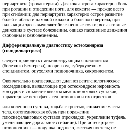
периартрита (трохантерита). Для коксартроза характерна боль
при ротации и отведении ноги, для коксита — прежде всего
при сгибании; для периартрита характерно острое развитие
болей в области паховой складки и большого вертела, при
пальпации здесь выявляют болезненные точки; все активные
движения в суставе болезненны, однако пассивные движения
свободны и безболезненны.
Дифференциальную диагностику остеохондроза
(спондилоартроза)
следует проводить с анкилозирующим спондилитом
(болезнью Бехтерева), псориазом, туберкулезным
спондилитом, опухолями позвоночника, сакроилеитом.
Окончательно подтверждают диагноз рентгенологическое
исследование, выявляющее при остеохондрозе неровность
контуров и снижение высоты межпозвонковых суставов,
характерные остеофиты тел позвонков и их отростков.
или коленного сустава, ходьба с тростью, снижение массы
тела, ортопедическая обувь при поражении
плюснефаланговых суставов (прокладки, укрепление туфель,
уменьшающее дорсальное сгибание). При остеоартрозе
позвоночника — подушка под шею, жесткая постель; не