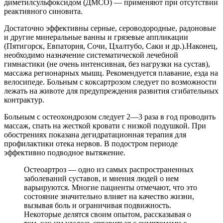
диметилсульфоксидом (ДМСО) — применяют при отсутствии
реактивного синовита.
Достаточно эффективны серные, сероводородные, радоновые
и другие минеральные ванны и грязевые аппликации
(Пятигорск, Евпатория, Сочи, Цхалтубо, Саки и др.).Наконец,
необходимо назначение систематической лечебной
гимнастики (не очень интенсивная, без нагрузки на сустав),
массажа регионарных мышц. Рекомендуется плавание, езда на
велосипеде. Больным с коксартрозом следует по возможности
лежать на животе для предупреждения развития сгибательных
контрактур.
Больным с остеохондрозом следует 2—3 раза в год проводить
массаж, спать на жесткой кровати с низкой подушкой. При
обострениях показана дегидратационная терапия для
профилактики отека нервов. В подостром периоде
эффективно подводное вытяжение.
Остеоартроз — одно из самых распространенных
заболеваний суставов, и мнения людей о нем
варьируются. Многие пациенты отмечают, что это
состояние значительно влияет на качество жизни,
вызывая боль и ограничивая подвижность.
Некоторые делятся своим опытом, рассказывая о