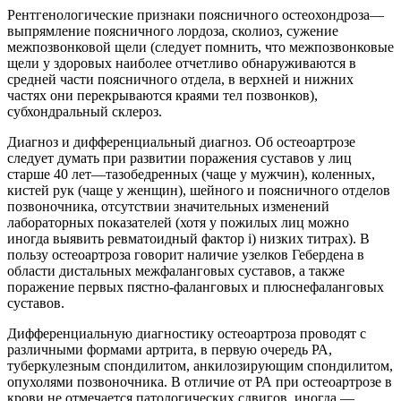
Рентгенологические признаки поясничного остеохондроза—
выпрямление поясничного лордоза, сколиоз, сужение
межпозвонковой щели (следует помнить, что межпозвонковые
щели у здоровых наиболее отчетливо обнаруживаются в
средней части поясничного отдела, в верхней и нижних
частях они перекрываются краями тел позвонков),
субхондральный склероз.
Диагноз и дифференциальный диагноз. Об остеоартрозе
следует думать при развитии поражения суставов у лиц
старше 40 лет—тазобедренных (чаще у мужчин), коленных,
кистей рук (чаще у женщин), шейного и поясничного отделов
позвоночника, отсутствии значительных изменений
лабораторных показателей (хотя у пожилых лиц можно
иногда выявить ревматоидный фактор i) низких титрах). В
пользу остеоартроза говорит наличие узелков Гебердена в
области дистальных межфаланговых суставов, а также
поражение первых пястно-фаланговых и плюснефаланговых
суставов.
Дифференциальную диагностику остеоартроза проводят с
различными формами артрита, в первую очередь РА,
туберкулезным спондилитом, анкилозирующим спондилитом,
опухолями позвоночника. В отличие от РА при остеоартрозе в
крови не отмечается патологических сдвигов, иногда —