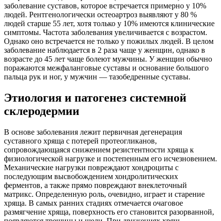
заболевание суставов, которое встречается примерно у 10%
людей. Рентгенологически остеоартроз выявляют у 80 %
людей старше 55 лет, хотя только у 10% имеются клинические
симптомы. Частота заболевания увеличивается с возрастом.
Однако оно встречается не только у пожилых людей. В целом
заболевание наблюдается в 2 раза чаще у женщин, однако в
возрасте до 45 лет чаще болеют мужчины. У женщин обычно
поражаются межфаланговые суставы и основание большого
пальца рук и ног, у мужчин — тазобедренные суставы.
Этиология и патогенез системной
склеродермии
В основе заболевания лежит первичная дегенерация
суставного хряща с потерей протеогликанов,
сопровождающаяся снижением резистентности хряща к
физиологической нагрузке и постепенным его исчезновением.
Механические нагрузки повреждают хондроциты с
последующим высвобождением хондролитических
ферментов, а также прямо повреждают внеклеточный
матрикс. Определенную роль, очевидно, играет и старение
хряща. В самых ранних стадиях отмечается очаговое
размягчение хряща, поверхность его становится разорванной,
появляются трещины и щели. При движениях хрящ