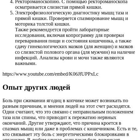
Ректороманоскопию. С помощью ректороманоскопа
осматривается слизистая прямой кишки.
Электрофизиологическую диагностику мышц таза и
прямой кишки. Проверяется спазмирование мышц и
моторика толстой кишки.
Также рекомендуется пройти лабораторные
исследования, включая копрограмму для проверки
переваривания пищи и состояния кишечника, а также
сдачу гинекологических мазков (для женщин) и мазков
со слизистой полового органа (для мужчин) на наличие
инфекций. Анализы крови и мочи также являются
важными.
https://www.youtube.com/embed/K06JfUPPxLc
Опыт других людей
Боль при сжимании ягодиц в копчике может возникать по
разным причинам, и мнения людей на этот счет расходятся.
Одни считают, что это связано с неправильным положением
таза или спины, что приводит к пережатию нервных
окончаний. Другие утверждают, что причина кроется в
спазмах мышц или даже в проблемах с кишечником. Есть и те,
кто связывает эту боль с энергетическими блокировками в
организме. В любом случае, если такая боль возникает