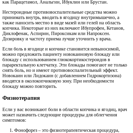
как Парацетамол, Анальгин, Ибуклин или Брустан.
Нестероидные противовоспалительные средства можно
принимать внутрь, вводить в ягодицу внутримышечно, а
также наносить местно в виде мазей или гелей на область
копчика. Некоторые из них включают Ибупрофен, Кетанов,
Диклофенак, Аспирин, Пироксикам или Напроксен.
Дозировку и частоту приема лучше уточнить у врача.
Если боль в ягодице и копчике становится невыносимой,
можно предложить пациенту новокаиновую блокаду или
блокаду с использованием глюкокортикостероидов в
параректальную клетчатку. Эти блокады помогают не только
снять боль, но и имеют противовоспалительный эффект.
Новокаин или Лидокаин (с добавлением Гидрокортизона)
вводятся в околокопчиковую зону. При необходимости
блокаду можно повторить.
Физиотерапия
Если у вас возникают боли в области копчика и ягодиц, врач
может назначить следующие процедуры для облегчения
симптомов:
Фонофорез – это физиотерапевтическая процедура,