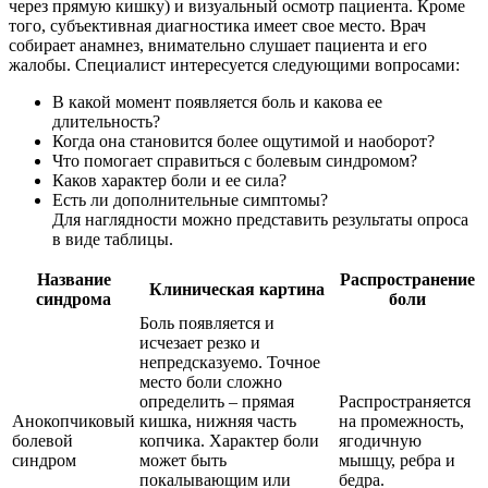
через прямую кишку) и визуальный осмотр пациента. Кроме
того, субъективная диагностика имеет свое место. Врач
собирает анамнез, внимательно слушает пациента и его
жалобы. Специалист интересуется следующими вопросами:
В какой момент появляется боль и какова ее
длительность?
Когда она становится более ощутимой и наоборот?
Что помогает справиться с болевым синдромом?
Каков характер боли и ее сила?
Есть ли дополнительные симптомы?
Для наглядности можно представить результаты опроса
в виде таблицы.
Название
Распространение
Клиническая картина
синдрома
боли
Боль появляется и
исчезает резко и
непредсказуемо. Точное
место боли сложно
определить – прямая
Распространяется
Анокопчиковый
кишка, нижняя часть
на промежность,
болевой
копчика. Характер боли
ягодичную
синдром
может быть
мышцу, ребра и
покалывающим или
бедра.