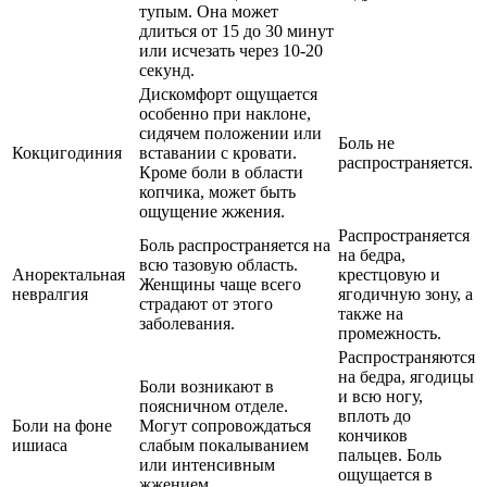
тупым. Она может
длиться от 15 до 30 минут
или исчезать через 10-20
секунд.
Дискомфорт ощущается
особенно при наклоне,
сидячем положении или
Боль не
Кокцигодиния
вставании с кровати.
распространяется.
Кроме боли в области
копчика, может быть
ощущение жжения.
Распространяется
Боль распространяется на
на бедра,
всю тазовую область.
Аноректальная
крестцовую и
Женщины чаще всего
невралгия
ягодичную зону, а
страдают от этого
также на
заболевания.
промежность.
Распространяются
на бедра, ягодицы
Боли возникают в
и всю ногу,
поясничном отделе.
вплоть до
Боли на фоне
Могут сопровождаться
кончиков
ишиаса
слабым покалыванием
пальцев. Боль
или интенсивным
ощущается в
жжением.