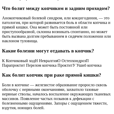
Что болит между копчиком и задним проходом?
Анокопчиковый болевой синдром, или кокцигодиния, — это
патология, при которой развивается боль в области копчика и
прямой кишки. Она может быть постоянной или
приступообразной, склонна возникать спонтанно, но может
быть вызвана долгим пребыванием в сидячем положении или
наклоном туловища.
Какие болезни могут отдавать в копчик?
К Копчиковый ходН НевралгияО ОстеохондрозП
Парапроктит Перелом копчика ПроктитУ Ушиб копчика
Как болит копчик при раке прямой кишки?
Боли в копчике — железистое образование проросло сквозь
оболочку с нервными окончаниями, захватило тазовые
нервные стволы, началось воспаление окружающих тканевых
массивов. Появление частых позывов к дефекации с
болезненными ощущениями. Запоры с ощущением тяжести,
вздутия, ноющих болей.