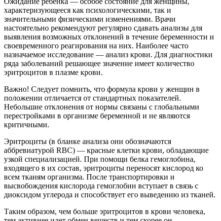
Ожидание ребенка — особое состояние для женщины,
характеризующееся как психологическими, так и
значительными физическими изменениями. Врачи
настоятельно рекомендуют регулярно сдавать анализы для
выявления возможных отклонений в течение беременности и
своевременного реагирования на них. Наиболее часто
назначаемое исследование — анализ крови. Для диагностики
ряда заболеваний решающее значение имеет количество
эритроцитов в плазме крови.
Важно! Следует помнить, что формула крови у женщин в
положении отличается от стандартных показателей.
Небольшие отклонения от нормы связаны с глобальными
перестройками в организме беременной и не являются
критичными.
Эритроциты (в бланке анализа они обозначаются
аббревиатурой RBC) — красные клетки крови, обладающие
узкой специализацией. При помощи белка гемоглобина,
входящего в их состав, эритроциты переносят кислород ко
всем тканям организма. После транспортировки и
высвобождения кислорода гемоглобин вступает в связь с
диоксидом углерода и способствует его выведению из тканей.
Таким образом, чем больше эритроцитов в крови человека,
тем активнее идет обмен веществ и тем скорее он