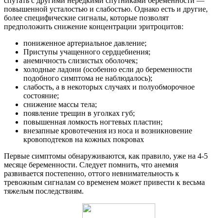
спутать с другими нередкими спутниками беременности —
повышенной усталостью и слабостью. Однако есть и другие,
более специфические сигналы, которые позволят
предположить снижение концентрации эритроцитов:
пониженное артериальное давление;
Приступы учащенного сердцебиения;
анемичность слизистых оболочек;
холодные ладони (особенно если до беременности
подобного симптома не наблюдалось);
слабость, а в некоторых случаях и полуобморочное
состояние;
снижение массы тела;
появление трещин в уголках губ;
повышенная ломкость ногтевых пластин;
внезапные кровотечения из носа и возникновение
кровоподтеков на кожных покровах
Первые симптомы обнаруживаются, как правило, уже на 4-5
месяце беременности. Следует помнить, что анемия
развивается постепенно, оттого невнимательность к
тревожным сигналам со временем может привести к весьма
тяжелым последствиям.