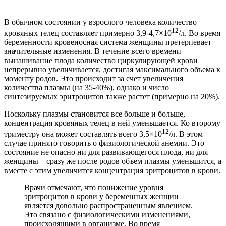
В обычном состоянии у взрослого человека количество
12
кровяных телец составляет примерно 3,9-4,7×10
/л. Во время
беременности кровеносная система женщины претерпевает
значительные изменения. В течение всего времени
вынашивание плода количество циркулирующей крови
непрерывно увеличивается, достигая максимального объема к
моменту родов. Это происходит за счет увеличения
количества плазмы (на 35-40%), однако и число
синтезируемых эритроцитов также растет (примерно на 20%).
Поскольку плазмы становится все больше и больше,
концентрация кровяных телец в ней уменьшается. Ко второму
12
триместру она может составлять всего 3,5×10
/л. В этом
случае принято говорить о физиологической анемии. Это
состояние не опасно ни для развивающегося плода, ни для
женщины – сразу же после родов объем плазмы уменьшится, а
вместе с этим увеличится концентрация эритроцитов в крови.
Врачи отмечают, что понижение уровня
эритроцитов в крови у беременных женщин
является довольно распространенным явлением.
Это связано с физиологическими изменениями,
происходящими в организме. Во время