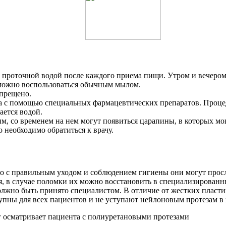
проточной водой после каждого приема пищи. Утром и вечером 
 можно воспользоваться обычным мылом.
апрещено.
а с помощью специальных фармацевтических препаратов. Процед
ается водой.
м, со временем на нем могут появиться царапины, в которых мог
 необходимо обратиться к врачу.
 с правильным уходом и соблюдением гигиены они могут прослу
, в случае поломки их можно восстановить в специализированн
должно быть принято специалистом. В отличие от жестких пласт
упны для всех пациентов и не уступают нейлоновым протезам в к