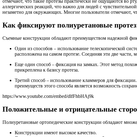
отмечают, что такие протезы практически не ощущаются во рт
аллергических реакций, что важно для людей с чувствительной
незаметно для окружающих. Многие пользователи отмечают, чт
Как фиксируют полиуретановые проте
Съемные конструкции обладают преимуществом надежной фикс
Один из способов – использование телескопической систе
расположена на самом протезе. Соединяя эти две части, 
Еще один способ – фиксация на замках. Этот метод похож
прикреплена к базису протеза.
Третий способ – использование кламмеров для фиксации
преимуществ этого способа является возможность сохра
https://www.youtube.com/embed/dlfFhbHAj9k
Положительные и отрицательные сторо
Полиуретановые ортопедические конструкции обладают множес
Конструкции имеют высокое качество.