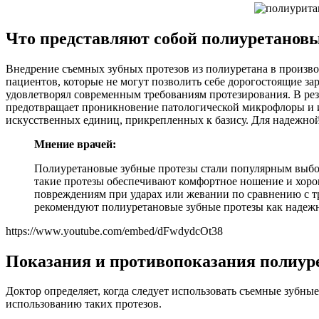
Что представляют собой полиуретанов
Внедрение съемных зубных протезов из полиуретана в произво
пациентов, которые не могут позволить себе дорогостоящие за
удовлетворял современным требованиям протезирования. В резу
предотвращает проникновение патологической микрофлоры и из
искусственных единиц, прикрепленных к базису. Для надежно
Мнение врачей:
Полиуретановые зубные протезы стали популярным выборо
такие протезы обеспечивают комфортное ношение и хоро
повреждениям при ударах или жевании по сравнению с т
рекомендуют полиуретановые зубные протезы как надежно
https://www.youtube.com/embed/dFwdydcOt38
Показания и противопоказания полиур
Доктор определяет, когда следует использовать съемные зубн
использованию таких протезов.