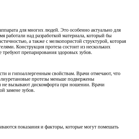
ппарата для многих людей. Это особенно актуально для
мя работали над разработкой материала, который бы
астичностью, а также с мелкопористой структурой, которая
лями. Конструкция протеза состоит из нескольких
е требуют препарирования здоровых зубов.
сти и гипоаллергенным свойствам. Врачи отмечают, что
полиуретановые протезы меньше подвержены
 и не вызывают дискомфорта при ношении. Врачи
й замене зубов.
ываются показания и факторы, которые могут помешать