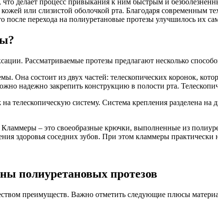
у, что делает процесс привыкания к ним быстрым и безболезнен
 кожей или слизистой оболочкой рта. Благодаря современным те
о после перехода на полиуретановые протезы улучшилось их сам
зы?
ации. Рассматриваемые протезы предлагают несколько способо
мы. Она состоит из двух частей: телескопических коронок, кото
можно надежно закрепить конструкцию в полости рта. Телескопи
 на телескопическую систему. Система крепления разделена на д
. Кламмеры – это своеобразные крючки, выполненные из полиур
нения здоровья соседних зубов. При этом кламмеры практически
ны полиуретановых протезов
твом преимуществ. Важно отметить следующие плюсы материала