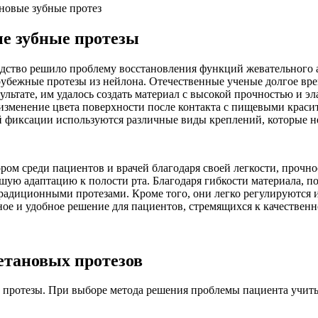
ые зубные протезы
дство решило проблему восстановления функций жевательного а
рубежные протезы из нейлона. Отечественные ученые долгое вре
льтате, им удалось создать материал с высокой прочностью и эл
менение цвета поверхности после контакта с пищевыми красите
й фиксации используются различные виды креплений, которые н
м среди пациентов и врачей благодаря своей легкости, прочно
шую адаптацию к полости рта. Благодаря гибкости материала, 
радиционными протезами. Кроме того, они легко регулируются
е и удобное решение для пациентов, стремящихся к качественно
етановых протезов
ые протезы. При выборе метода решения проблемы пациента учит