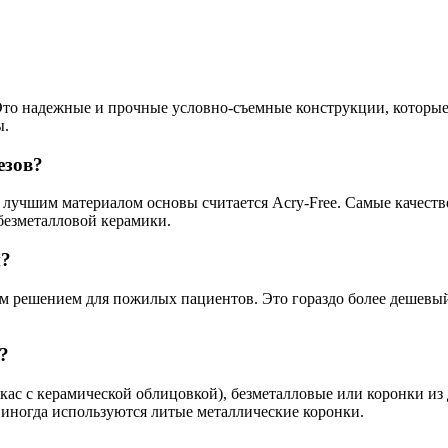
Это надежные и прочные условно-съемные конструкции, которые
ы.
езов?
 лучшим материалом основы считается Acry-Free. Самые качеств
безметалловой керамики.
й?
 решением для пожилых пациентов. Это гораздо более дешевый
?
кас с керамической облицовкой), безметалловые или коронки из
 иногда используются литые металлические коронки.