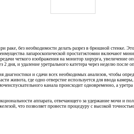
при раке, без необходимости делать разрез в брюшной стенке. Эт
реимущества лапароскопической простатэктомии включают мини
редачи четкого изображения на монитор хирурга, увеличение оп
 2 дня, и удаление уретрального катетера через неделю после о
ния диагностики и сдачи всех необходимых анализов, чтобы опр
асти живота, где одно отверстие используется для ввода камеры
мочеиспускательного канала происходит одновременно, а уретра
нкциональности аппарата, отвечающего за удержание мочи и по
 железой, что позволяет провести процедуру с высокой точност