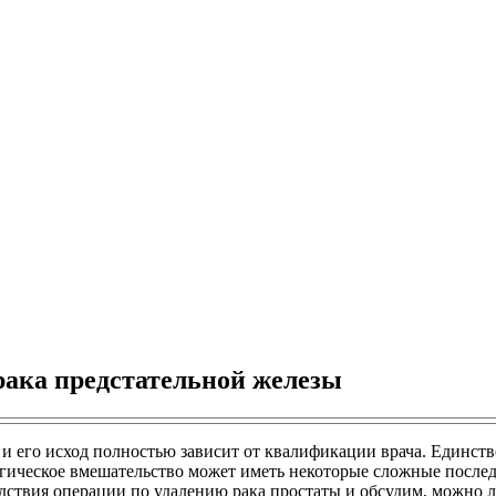
рака предстательной железы
о, и его исход полностью зависит от квалификации врача. Единс
ргическое вмешательство может иметь некоторые сложные послед
дствия операции по удалению рака простаты и обсудим, можно 