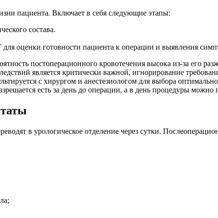
изни пациента. Включает в себя следующие этапы:
ческого состава.
КГ для оценки готовности пациента к операции и выявления сим
оятность постоперационного кровотечения высока из-за его ра
следствий является критически важной, игнорирование требован
сультируется с хирургом и анестезиологом для выбора оптималь
решается есть за день до операции, а в день процедуры можно п
статы
реводят в урологическое отделение через сутки. Послеопераци
ла;