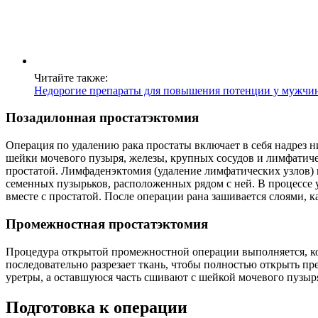
Читайте также:
Недорогие препараты для повышения потенции у мужчи
Позадилонная простатэктомия
Операция по удалению рака простаты включает в себя надрез н
шейки мочевого пузыря, железы, крупных сосудов и лимфатичес
простатой. Лимфаденэктомия (удаление лимфатических узлов) п
семенных пузырьков, расположенных рядом с ней. В процессе у
вместе с простатой. После операции рана зашивается слоями, к
Промежностная простатэктомия
Процедура открытой промежностной операции выполняется, ког
последовательно разрезает ткань, чтобы полностью открыть пр
уретры, а оставшуюся часть сшивают с шейкой мочевого пузыря
Подготовка к операции