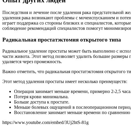
Опыт других людей
Последствия и лечение после удаления рака предстательной же
удаления рака возникают проблемы с мочеиспусканием и поте
играет поддержка со стороны близких и специалистов, которые
соблюдение рекомендаций специалистов помогут минимизирова
Радикальная простатэктомия открытого типа
Радикальное удаление простаты может быть выполнено с испол
части живота. Этот метод позволяет удалить большие размеры 
удаляется через промежность.
Важно отметить, что радикальная простатэктомия открытого ти
Этот метод удаления простаты имеет несколько преимуществ:
Операция занимает меньше времени, примерно 2-2,5 часа
Потеря крови минимальна.
Больше доступа к простате.
Меньше болевых ощущений в послеоперационном период
Восстановление занимает меньше времени по сравнению 
https://www.youtube.com/embed/3Uj2htS-81g