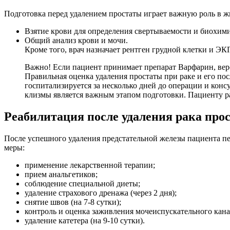
Подготовка перед удалением простаты играет важную роль в ж
Взятие крови для определения свертываемости и биохими
Общий анализ крови и мочи.
Кроме того, врач назначает рентген грудной клетки и Э
Важно! Если пациент принимает препарат Варфарин, вер
Правильная оценка удаления простаты при раке и его по
госпитализируется за несколько дней до операции и кон
клизмы является важным этапом подготовки. Пациенту раз
Реабилитация после удаления рака про
После успешного удаления предстательной железы пациента пе
меры:
применение лекарственной терапии;
прием анальгетиков;
соблюдение специальной диеты;
удаление страхового дренажа (через 2 дня);
снятие швов (на 7-8 сутки);
контроль и оценка заживления мочеиспускательного кана
удаление катетера (на 9-10 сутки).