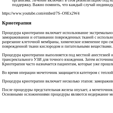
организма. Лечение включает в себя реабилитацию под 
поддержку. Важно помнить, что каждый случай индивидуа
https://www.youtube.com/embed/7S–O9Ex2W4
Криотерапия
Процедура криотерапии включает использование экстремально 
замораживании и оттаивании поврежденных тканей с использов
разрезание клеточной мембраны, химическое изменение при с
поврежденной ткани кислородом и питательными веществами.
Процедура криотерапии выполняется под местной анестезией и
трансректального УЗИ для точного вхождения. Затем источник
Криотерапия часто назначается пациентам, которые уже прошл
Во время операции мочеточник защищается катетером с теплой
Процедура криотерапии включает несколько этапов: заморажив
После процедуры предстательная железа опухает, а мочеточник
Основными осложнениями процедуры являются недержание мо