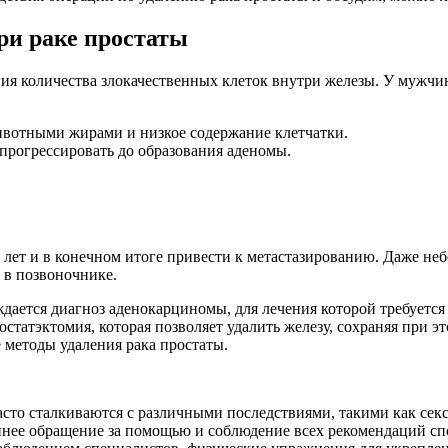
ри раке простаты
ния количества злокачественных клеток внутри железы. У мужч
ивотными жирами и низкое содержание клетчатки.
прогрессировать до образования аденомы.
0 лет и в конечном итоге привести к метастазированию. Даже не
 в позвоночнике.
дается диагноз аденокарциномы, для лечения которой требуется
остатэктомия, которая позволяет удалить железу, сохраняя при
 методы удаления рака простаты.
асто сталкиваются с различными последствиями, такими как сек
аннее обращение за помощью и соблюдение всех рекомендаций 