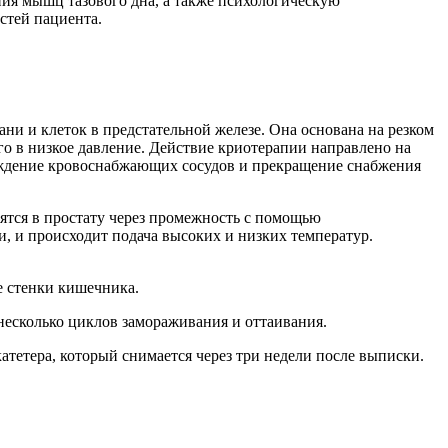
ия мышц тазового дна, а также психологическую
стей пациента.
ни и клеток в предстательной железе. Она основана на резком
о в низкое давление. Действие криотерапии направлено на
еждение кровоснабжающих сосудов и прекращение снабжения
ятся в простату через промежность с помощью
, и происходит подача высоких и низких температур.
е стенки кишечника.
несколько циклов замораживания и оттаивания.
атетера, который снимается через три недели после выписки.