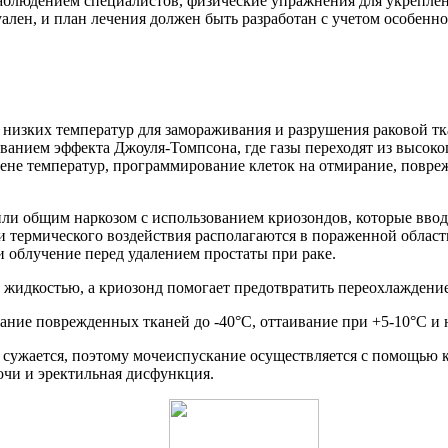
наблюдением специалистов, физические упражнения для укреплен
лен, и план лечения должен быть разработан с учетом особенно
низких температур для замораживания и разрушения раковой тка
анием эффекта Джоуля-Томпсона, где газы переходят из высоког
мене температур, программирование клеток на отмирание, повр
ли общим наркозом с использованием криозондов, которые ввод
и термического воздействия располагаются в пораженной области
и облучение перед удалением простаты при раке.
 жидкостью, а криозонд помогает предотвратить переохлаждени
ание поврежденных тканей до -40°C, оттаивание при +5-10°C и 
 сужается, поэтому мочеиспускание осуществляется с помощью к
чи и эректильная дисфункция.