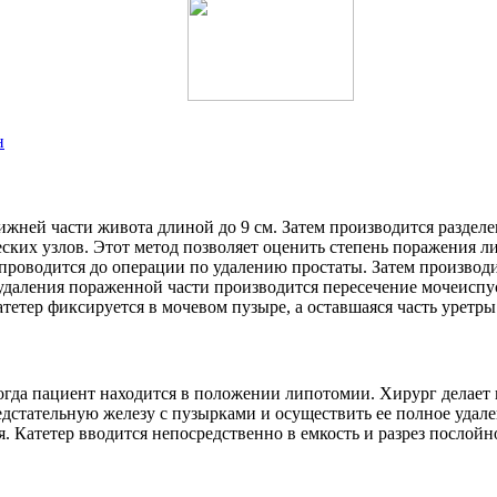
н
ижней части живота длиной до 9 см. Затем производится разделе
ких узлов. Этот метод позволяет оценить степень поражения ли
роводится до операции по удалению простаты. Затем производит
даления пораженной части производится пересечение мочеиспуск
атетер фиксируется в мочевом пузыре, а оставшаяся часть уретр
да пациент находится в положении липотомии. Хирург делает н
едстательную железу с пузырками и осуществить ее полное удале
. Катетер вводится непосредственно в емкость и разрез послойн