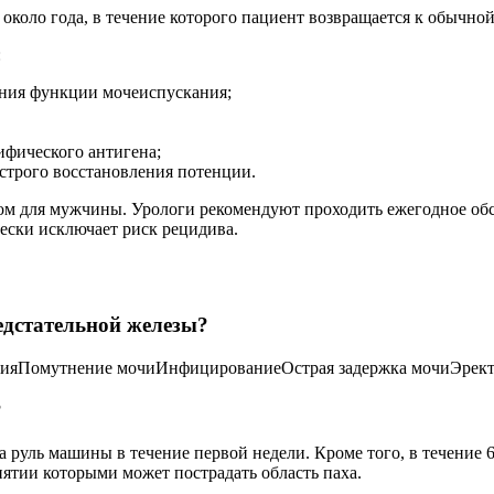
около года, в течение которого пациент возвращается к обычно
:
ения функции мочеиспускания;
ифического антигена;
строго восстановления потенции.
ом для мужчины. Урологи рекомендуют проходить ежегодное обс
ески исключает риск рецидива.
едстательной железы?
нияПомутнение мочиИнфицированиеОстрая задержка мочиЭректи
?
а руль машины в течение первой недели. Кроме того, в течение 6 
нятии которыми может пострадать область паха.